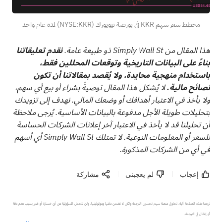
مخطط سعر سهم KKR في بورصة نيويورك (NYSE:KKR) لمدة عام واحد
هذا المقال من Simply Wall St ذو طبيعة عامة.
نقدم تعليقاتنا
بناءً على البيانات التاريخية وتوقعات المحللين فقط،
باستخدام منهجية محايدة، ولا يُقصد بمقالاتنا أن تكون
نصائح مالية.
لا يُشكل هذا المقال توصيةً بشراء أو بيع أي سهم،
ولا يأخذ في الاعتبار أهدافك أو وضعك المالي. نهدف إلى تزويدك
بتحليلات طويلة الأجل مدفوعة بالبيانات الأساسية. يُرجى ملاحظة
أن تحليلنا قد لا يأخذ في الاعتبار آخر إعلانات الشركات الحساسة
للسعر أو المعلومات النوعية. لا تمتلك Simply Wall St أي أسهم
في أي من الشركات المذكورة.
إعجاب
لم يعجبنى
مشاركة
ترجمة هذه الصفحة آلية. تحاول منصة سهم تحسين الترجمة ولكن لا تضمن دقتها وموثوقيتها، ولن تتحمل المسؤولية عن أي خسارة أو ضرر بسبب عدم دقة 