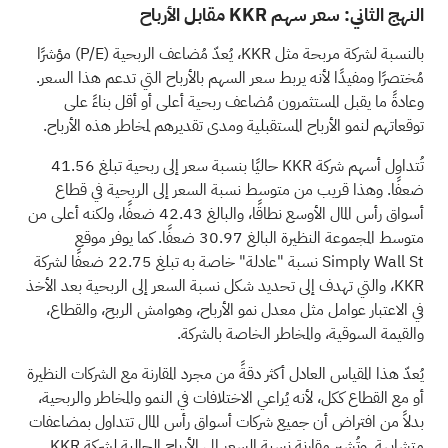
النهج الثاني: سعر سهم KKR مقابل الأرباح
بالنسبة لشركة مربحة مثل KKR، يُعدّ مُضاعف الربحية (P/E) مؤشرًا
مُختصرًا ومفيدًا لأنه يربط سعر السهم بالأرباح التي تدعم هذا السعر.
وعادةً ما يقبل المستثمرون مُضاعف ربحية أعلى أو أقل بناءً على
توقعاتهم لنمو الأرباح المستقبلية ومدى تقديرهم لمخاطر هذه الأرباح.
تُتداول أسهم شركة KKR حاليًا بنسبة سعر إلى ربحية تبلغ 41.56
ضعفًا. وهذا قريب من متوسط نسبة السعر إلى الربحية في قطاع
أسواق رأس المال الأوسع نطاقًا، والبالغ 42.43 ضعفًا، ولكنه أعلى من
متوسط المجموعة النظيرة البالغ 30.97 ضعفًا. كما يوفر موقع
Simply Wall St نسبة "عادلة" خاصة به تبلغ 22.75 ضعفًا لشركة
KKR، والتي تهدف إلى تحديد شكل نسبة السعر إلى الربحية بعد الأخذ
في الاعتبار عوامل مثل معدل نمو الأرباح، وهوامش الربح، والقطاع،
والقيمة السوقية، والمخاطر الخاصة بالشركة.
يُعدّ هذا المقياس العادل أكثر دقةً من مجرد المقارنة مع الشركات النظيرة
أو مع القطاع ككل، لأنه يُراعي الاختلافات في النمو والمخاطر والربحية،
بدلاً من افتراض أن جميع شركات أسواق رأس المال تتداول بمضاعفات
متشابهة. وتُشير مقارنة نسبة السعر إلى الأرباح الحالية لشركة KKR