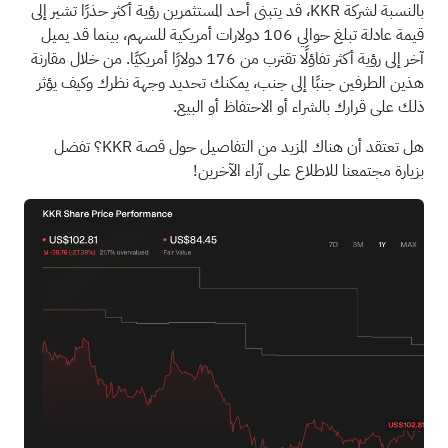
بالنسبة لشركة KKR، قد يتبنى أحد المستثمرين رؤية أكثر حذرًا تشير إلى
قيمة عادلة تبلغ حوالي 106 دولارات أمريكية للسهم، بينما قد يميل
آخر إلى رؤية أكثر تفاؤلًا تقترب من 176 دولارًا أمريكيًا. من خلال مقارنة
هذين الطرفين جنبًا إلى جنب، يمكنك تحديد وجهة نظرك وكيف يؤثر
ذلك على قرارك بالشراء أو الاحتفاظ أو البيع.
هل تعتقد أن هناك المزيد من التفاصيل حول قصة KKR؟
تفضل
بزيارة مجتمعنا للاطلاع على آراء الآخرين!