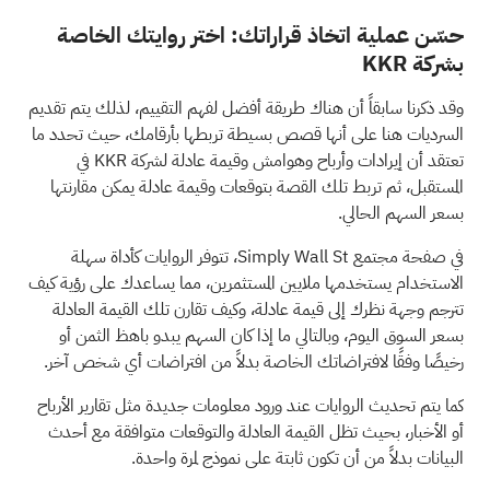
حسّن عملية اتخاذ قراراتك: اختر روايتك الخاصة
بشركة KKR
وقد ذكرنا سابقاً أن هناك طريقة أفضل لفهم التقييم، لذلك يتم تقديم
السرديات هنا على أنها قصص بسيطة تربطها بأرقامك، حيث تحدد ما
تعتقد أن إيرادات وأرباح وهوامش وقيمة عادلة لشركة KKR في
المستقبل، ثم تربط تلك القصة بتوقعات وقيمة عادلة يمكن مقارنتها
بسعر السهم الحالي.
في صفحة مجتمع Simply Wall St، تتوفر الروايات كأداة سهلة
الاستخدام يستخدمها ملايين المستثمرين، مما يساعدك على رؤية كيف
تترجم وجهة نظرك إلى قيمة عادلة، وكيف تقارن تلك القيمة العادلة
بسعر السوق اليوم، وبالتالي ما إذا كان السهم يبدو باهظ الثمن أو
رخيصًا وفقًا لافتراضاتك الخاصة بدلاً من افتراضات أي شخص آخر.
كما يتم تحديث الروايات عند ورود معلومات جديدة مثل تقارير الأرباح
أو الأخبار، بحيث تظل القيمة العادلة والتوقعات متوافقة مع أحدث
البيانات بدلاً من أن تكون ثابتة على نموذج لمرة واحدة.