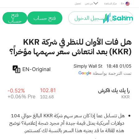
Pre
En
مركز المساعدة
من نحن
تحميل
فتح
التسجيل / تسجيل الدخول
فتح حساب
حساب
هل فات الأوان للنظر في شركة KKR
(KKR) بعد انتعاش سعر سهمها مؤخراً؟
Simply Wall St
18:48 01/05
EN-Original
تمت الترجمة بواسطة
شركة كي كي ار
102.81
-0.52%
+0.06%
Pre
102.68
KKR
هل تتساءل عما إذا كان سعر سهم شركة KKR البالغ حوالي 104
دولارات أمريكية يمثل قيمة جيدة أم مجرد ضجة إعلامية؟ توضح
هذه المقالة ما قد يعنيه هذا السعر بالنسبة لك كمستثمر.