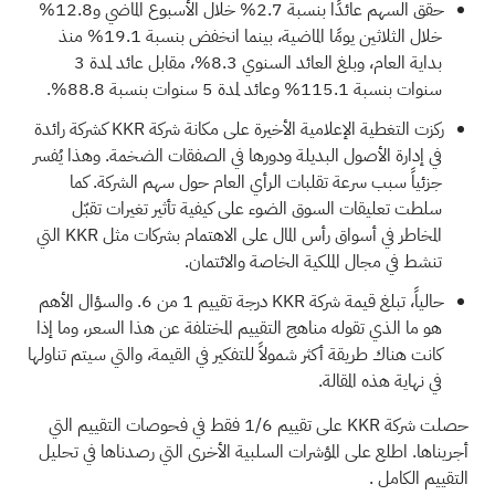
حقق السهم عائدًا بنسبة 2.7% خلال الأسبوع الماضي و12.8%
خلال الثلاثين يومًا الماضية، بينما انخفض بنسبة 19.1% منذ
بداية العام، وبلغ العائد السنوي 8.3%، مقابل عائد لمدة 3
سنوات بنسبة 115.1% وعائد لمدة 5 سنوات بنسبة 88.8%.
ركزت التغطية الإعلامية الأخيرة على مكانة شركة KKR كشركة رائدة
في إدارة الأصول البديلة ودورها في الصفقات الضخمة. وهذا يُفسر
جزئياً سبب سرعة تقلبات الرأي العام حول سهم الشركة. كما
سلطت تعليقات السوق الضوء على كيفية تأثير تغيرات تقبّل
المخاطر في أسواق رأس المال على الاهتمام بشركات مثل KKR التي
تنشط في مجال الملكية الخاصة والائتمان.
حالياً، تبلغ قيمة شركة KKR درجة تقييم
1 من 6.
والسؤال الأهم
هو ما الذي تقوله مناهج التقييم المختلفة عن هذا السعر، وما إذا
كانت هناك طريقة أكثر شمولاً للتفكير في القيمة، والتي سيتم تناولها
في نهاية هذه المقالة.
حصلت شركة KKR على تقييم 1/6 فقط في فحوصات التقييم التي
أجريناها. اطلع على المؤشرات السلبية الأخرى التي رصدناها في
تحليل
التقييم الكامل
.