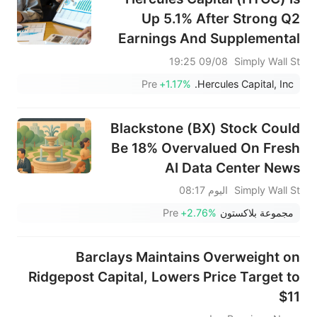
Up 5.1% After Strong Q2
Earnings And Supplemental
Dividend Announcement
09/08 19:25
Simply Wall St
Pre
+1.17%
Hercules Capital, Inc.
Blackstone (BX) Stock Could
Be 18% Overvalued On Fresh
AI Data Center News
Simply Wall St
اليوم 08:17
مجموعة بلاكستون
+2.76%
Pre
Barclays Maintains Overweight on
Ridgepost Capital, Lowers Price Target to
$11