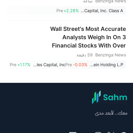
Benzinga News
ساعة
Pre
+2.28%
Ridgepost Capital, Inc. Class A
Wall Street's Most Accurate
Analysts Weigh In On 3
Financial Stocks With Over
9% Dividend Yields
Benzinga News
59 دقيقة
Pre
+1.17%
Hercules Capital, Inc.
Pre
-0.03%
AllianceBernstein Holding L.P.
معك.. لأبعد مدى