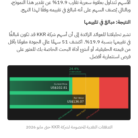
الأسهم تُتداول بعلاوة سعرية تقارب 19.9% عن تقدير هذا النموذج،
وبالتالي يُصنف السهم على أنه مُبالغ في تقييمه وفقًا لهذا النهج.
النتيجة: مبالغ في تقييمها
تشير تحليلاتنا للعوائد الزائدة إلى أن أسهم شركة KKR قد تكون مُبالغًا
في تقييمها بنسبة 19.9%.
اكتشف 51 سهمًا عالي الجودة مقومًا بأقل
من قيمته الحقيقية،
أو
أنشئ أداة البحث الخاصة بك
للعثور على
فرص استثمارية أفضل.
التدفقات النقدية المخصومة لشركة KKR حتى مايو 2026