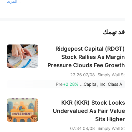
المزيد
يمثل المحتوى أعلاه المسؤولية الشخصية للمؤلف وآرائه فقط، ولا يمثل أي مسؤولية لمنصة سهم، ولا يمكن لمنصة سهم تأكيد صحة ودقة ومصداقية المحتوى 
قد تهمك
عند الضرورة، يرجى استشارة مستشار استثمار محترف. لا تقدم منصة سهم أي مشورة استثمارية، ولا تقدم أي التزامات أو ضمانات.
Ridgepost Capital (RDGT)
Stock Rallies As Margin
Pressure Clouds Fee Growth
07/08 23:26
Simply Wall St
Pre
+2.28%
Ridgepost Capital, Inc. Class A
KKR (KKR) Stock Looks
Undervalued As Fair Value
Sits Higher
08/08 07:34
Simply Wall St