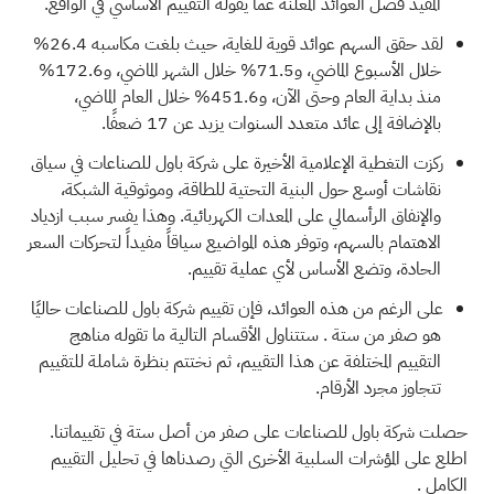
المفيد فصل العوائد المعلنة عما يقوله التقييم الأساسي في الواقع.
لقد حقق السهم عوائد قوية للغاية، حيث بلغت مكاسبه 26.4%
خلال الأسبوع الماضي، و71.5% خلال الشهر الماضي، و172.6%
منذ بداية العام وحتى الآن، و451.6% خلال العام الماضي،
بالإضافة إلى عائد متعدد السنوات يزيد عن 17 ضعفًا.
ركزت التغطية الإعلامية الأخيرة على شركة باول للصناعات في سياق
نقاشات أوسع حول البنية التحتية للطاقة، وموثوقية الشبكة،
والإنفاق الرأسمالي على المعدات الكهربائية. وهذا يفسر سبب ازدياد
الاهتمام بالسهم، وتوفر هذه المواضيع سياقاً مفيداً لتحركات السعر
الحادة، وتضع الأساس لأي عملية تقييم.
على الرغم من هذه العوائد، فإن تقييم شركة باول للصناعات حاليًا
هو
صفر من ستة
. ستتناول الأقسام التالية ما تقوله مناهج
التقييم المختلفة عن هذا التقييم، ثم نختتم بنظرة شاملة للتقييم
تتجاوز مجرد الأرقام.
حصلت شركة باول للصناعات على صفر من أصل ستة في تقييماتنا.
اطلع على المؤشرات السلبية الأخرى التي رصدناها في
تحليل التقييم
الكامل
.