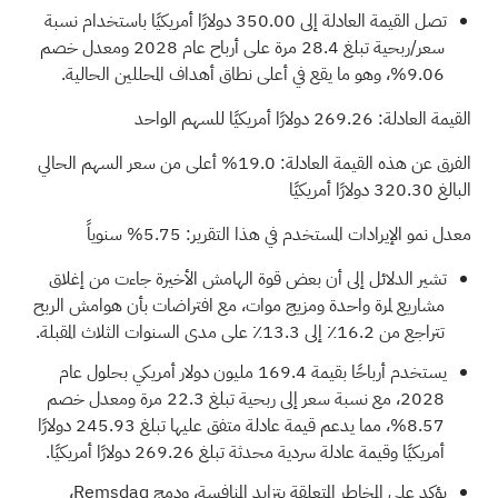
تصل القيمة العادلة إلى 350.00 دولارًا أمريكيًا باستخدام نسبة
سعر/ربحية تبلغ 28.4 مرة على أرباح عام 2028 ومعدل خصم
9.06%، وهو ما يقع في أعلى نطاق أهداف المحللين الحالية.
القيمة العادلة: 269.26 دولارًا أمريكيًا للسهم الواحد
الفرق عن هذه القيمة العادلة: 19.0% أعلى من سعر السهم الحالي
البالغ 320.30 دولارًا أمريكيًا
معدل نمو الإيرادات المستخدم في هذا التقرير: 5.75% سنوياً
تشير الدلائل إلى أن بعض قوة الهامش الأخيرة جاءت من إغلاق
مشاريع لمرة واحدة ومزيج موات، مع افتراضات بأن هوامش الربح
تتراجع من 16.2٪ إلى 13.3٪ على مدى السنوات الثلاث المقبلة.
يستخدم أرباحًا بقيمة 169.4 مليون دولار أمريكي بحلول عام
2028، مع نسبة سعر إلى ربحية تبلغ 22.3 مرة ومعدل خصم
8.57%، مما يدعم قيمة عادلة متفق عليها تبلغ 245.93 دولارًا
أمريكيًا وقيمة عادلة سردية محدثة تبلغ 269.26 دولارًا أمريكيًا.
يؤكد على المخاطر المتعلقة بتزايد المنافسة، ودمج Remsdaq،