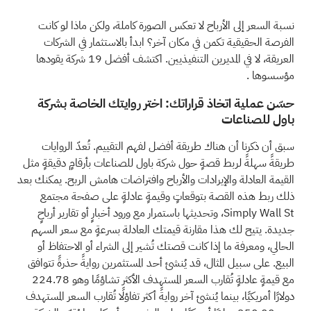
نسبة السعر إلى الأرباح لا تعكس الصورة كاملة، ولكن ماذا لو كانت
الفرصة الحقيقية تكمن في مكان آخر؟
ابدأ بالاستثمار في الشركات
العريقة، لا في المديرين التنفيذيين. اكتشف أفضل 19 شركة يقودها
مؤسسوها
.
حسّن عملية اتخاذ قراراتك: اختر روايتك الخاصة بشركة
باول للصناعات
سبق أن ذكرنا أن هناك طريقة أفضل لفهم التقييم. تُعدّ الروايات
طريقةً سهلةً لربط قصةٍ حول شركة باول للصناعات بأرقامٍ دقيقةٍ مثل
القيمة العادلة والإيرادات والأرباح وافتراضات هامش الربح. يمكنك بعد
ذلك ربط هذه القصة بتوقعاتٍ وقيمةٍ عادلةٍ على صفحة مجتمع
Simply Wall St، وتحديثها باستمرار مع ورود أخبارٍ أو تقارير أرباحٍ
جديدة. يتيح لك هذا مقارنة قيمتك العادلة بسرعةٍ مع سعر السهم
الحالي، ومعرفة ما إذا كانت قصتك تُشير إلى الشراء أو الاحتفاظ أو
البيع. على سبيل المثال، قد يُنشئ أحد المستثمرين روايةً حذرةً تتوافق
مع قيمةٍ عادلةٍ تُقارب السعر المستهدف الأكثر تشاؤمًا وهو 224.78
دولارًا أمريكيًا، بينما يُنشئ آخر روايةً أكثر تفاؤلًا تُقارب السعر المستهدف