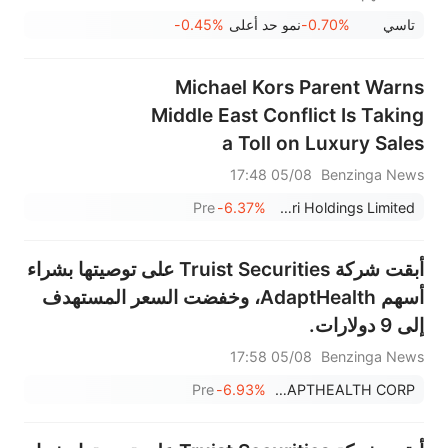
بعد تجاوز توقعات الأرباح؛ شركة
تاسي
-0.70%
نمو حد أعلى
-0.45%
مرافق (2083) تحقق نموًا في
الإيرادات بنسبة 13.6%
Michael Kors Parent Warns
Middle East Conflict Is Taking
a Toll on Luxury Sales
05/08 17:48
Benzinga News
Pre
-6.37%
Capri Holdings Limited
أبقت شركة Truist Securities على توصيتها بشراء
أسهم AdaptHealth، وخفضت السعر المستهدف
إلى 9 دولارات.
05/08 17:58
Benzinga News
Pre
-6.93%
ADAPTHEALTH CORP