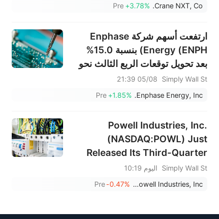
$1.927B Est
Pre
+3.78%
Crane NXT, Co.
ارتفعت أسهم شركة Enphase
Energy (ENPH) بنسبة 15.0%
بعد تحويل توقعات الربع الثالث نحو
إلكترونيات الطاقة الذكية المصنعة
05/08 21:39
Simply Wall St
في الولايات المتحدة - هل تغيرت
Pre
+1.85%
Enphase Energy, Inc.
التوقعات الإيجابية؟
Powell Industries, Inc.
(NASDAQ:POWL) Just
Released Its Third-Quarter
Earnings: Here's What
Simply Wall St
اليوم 10:19
Analysts Think
Pre
-0.47%
Powell Industries, Inc.