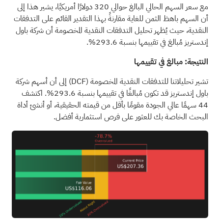
مع سعر السهم الحالي البالغ حوالي 320 دولارًا أمريكيًا، يشير هذا إلى
أن السهم باهظ الثمن للغاية مقارنةً بهذا التقدير القائم على التدفقات
النقدية، حيث يُظهر تحليل التدفقات النقدية المخصومة أن شركة باول
إندستريز مُبالغ في تقييمها بنسبة 293.6%.
النتيجة: مبالغ في تقييمها
تشير تحليلاتنا للتدفقات النقدية المخصومة
(DCF)
إلى أن أسهم شركة
باول إندستريز قد تكون مُبالغًا في تقييمها بنسبة 293.6%.
اكتشف
44 سهمًا عالي الجودة مقومًا بأقل من قيمته الحقيقية،
أو
أنشئ أداة
البحث الخاصة بك
للعثور على فرص استثمارية أفضل.