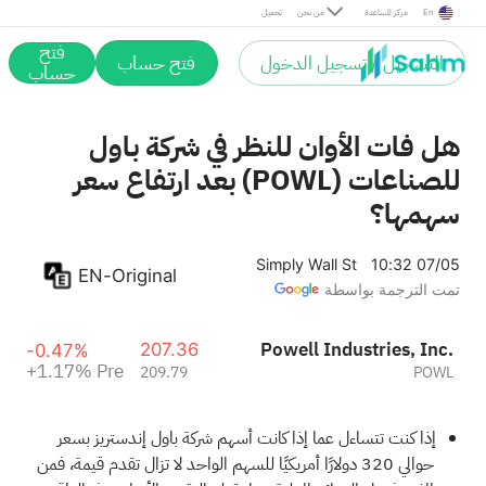
Pre
En
مركز المساعدة
من نحن
تحميل
فتح
التسجيل / تسجيل الدخول
فتح حساب
حساب
هل فات الأوان للنظر في شركة باول
للصناعات (POWL) بعد ارتفاع سعر
سهمها؟
Simply Wall St
10:32 07/05
EN-Original
تمت الترجمة بواسطة
Powell Industries, Inc.
207.36
-0.47%
+1.17%
Pre
209.79
POWL
إذا كنت تتساءل عما إذا كانت أسهم شركة باول إندستريز بسعر
حوالي 320 دولارًا أمريكيًا للسهم الواحد لا تزال تقدم قيمة، فمن