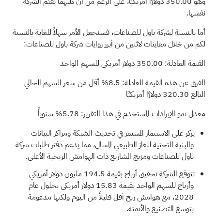
وهو 350.00 دولارًا أمريكيًا، على الرغم من أن كليهما يُقيّم الشركة
نفسها.
أما بالنسبة لشركة باول للصناعات، فسنجعل الأمر سهلاً للغاية بالنسبة
لكم من خلال معاينات لاثنين من أبرز روايات شركة باول للصناعات:
القيمة العادلة: 350.00 دولار أمريكي للسهم الواحد
الفرق عن هذه القيمة العادلة: 8.5% أقل من سعر السهم الحالي
البالغ 320.30 دولارًا أمريكيًا
معدل نمو الإيرادات المستخدم في هذا التقرير: 5.78% سنوياً
يركز على الاستثمار المستمر في تحديث الشبكة ومراكز البيانات
والبنية التحتية للغاز الطبيعي المسال، مما يدعم دفتر طلبات شركة
باول للصناعات ومزيج المشاريع ذات الهوامش الربحية الأعلى.
تتوقع الشركة تحقيق أرباح بقيمة 194.5 مليون دولار أمريكي
وأرباح للسهم الواحد بقيمة 15.83 دولار أمريكي بحلول عام
2028، مع هوامش ربح أقل قليلاً من اليوم ولكنها مدعومة
بتوسع التصنيع والأتمتة.