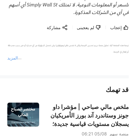
للسعر أو المعلومات النوعية. لا تمتلك Simply Wall St أي أسهم
في أي من الشركات المذكورة.
إعجاب
لم يعجبنى
مشاركة
ترجمة هذه الصفحة آلية. تحاول منصة سهم تحسين الترجمة ولكن لا تضمن دقتها وموثوقيتها، ولن تتحمل المسؤولية عن أي خسارة أو ضرر بسبب عدم دقة 
المزيد
يمثل المحتوى أعلاه المسؤولية الشخصية للمؤلف وآرائه فقط، ولا يمثل أي مسؤولية لمنصة سهم، ولا يمكن لمنصة سهم تأكيد صحة ودقة ومصداقية المحتوى 
قد تهمك
عند الضرورة، يرجى استشارة مستشار استثمار محترف. لا تقدم منصة سهم أي مشورة استثمارية، ولا تقدم أي التزامات أو ضمانات.
ملخص مالي صباحي | مؤشرا داو
جونز وستاندرد آند بورز الأمريكيان
يسجلان مستويات قياسية جديدة؛
سهم بالانتير يرتفع بنسبة 29.5%
منصة سهم
05/08 06:21