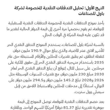
النهج الأول: تحليل التدفقات النقدية المخصومة لشركة
باول للصناعات
يأخذ نموذج التدفقات النقدية المخصومة التدفقات النقدية المستقبلية
المتوقعة، ثم يقوم بخصمها مرة أخرى إلى قيمة الدولار الحالية لتقدير ما
قد تكون عليه قيمة الشركة في الوقت الحالي.
بالنسبة لشركة باول للصناعات، يستخدم النموذج التدفق النقدي الحر
للأشهر الاثني عشر الماضية، والذي يبلغ حوالي 190.9 مليون دولار،
كنقطة انطلاق، ثم يطبق تقديرات المحللين والأرقام المستنبطة حتى عام
2035 باستخدام منهجية التدفق النقدي الحر إلى حقوق الملكية على
مرحلتين. على سبيل المثال، يُتوقع أن يبلغ التدفق النقدي الحر لعام
2030 مبلغ 230 مليون دولار، مع تقديرات للسنوات الوسيطة مثل
2026 و2028 تبلغ 145.2 مليون دولار و294.5 مليون دولار على
التوالي، استنادًا إلى مدخلات المحللين والاستنباط اللاحق من قِبل
سيمبلي وول ستريت.
بعد خصم التدفقات النقدية المتوقعة، توصل النموذج إلى قيمة
جوهرية تقديرية تبلغ 81.37 دولارًا أمريكيًا للسهم الواحد. وبالمقارنة