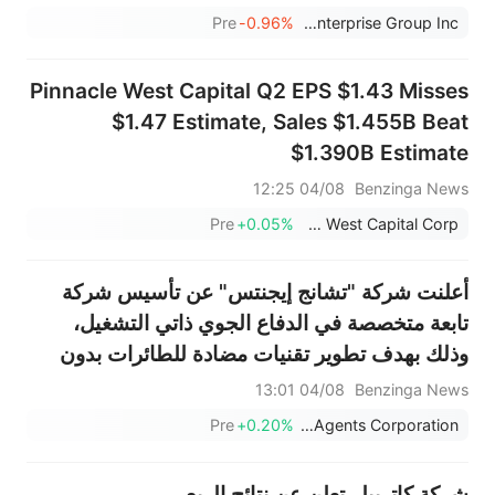
التوقعات البالغة 2.716 مليار دولار أمريكي.
Pre
-0.96%
Public Service Enterprise Group Inc
Pinnacle West Capital Q2 EPS $1.43 Misses
$1.47 Estimate, Sales $1.455B Beat
$1.390B Estimate
04/08 12:25
Benzinga News
Pre
+0.05%
Pinnacle West Capital Corp
أعلنت شركة "تشانج إيجنتس" عن تأسيس شركة
تابعة متخصصة في الدفاع الجوي ذاتي التشغيل،
وذلك بهدف تطوير تقنيات مضادة للطائرات بدون
طيار مدعومة بالذكاء الاصطناعي.
04/08 13:01
Benzinga News
Pre
+0.20%
Change Agents Corporation
شركة كاتربيلر تعلن عن نتائج الربع