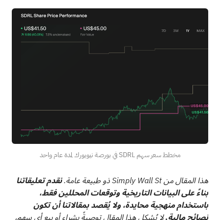
مخطط سعر سهم SDRL في بورصة نيويورك لمدة عام واحد
هذا المقال من Simply Wall St ذو طبيعة عامة.
نقدم تعليقاتنا
بناءً على البيانات التاريخية وتوقعات المحللين فقط،
باستخدام منهجية محايدة، ولا يُقصد بمقالاتنا أن تكون
نصائح مالية.
لا يُشكل هذا المقال توصيةً بشراء أو بيع أي سهم،