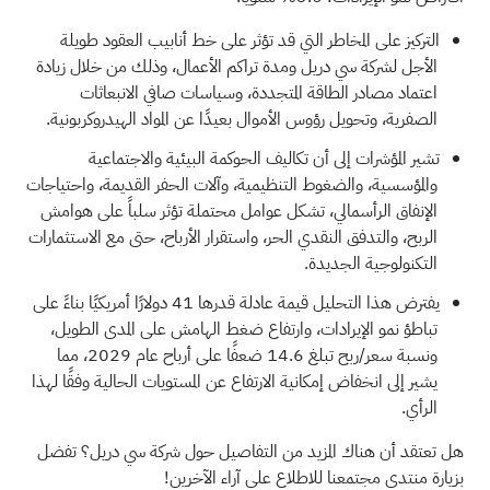
التركيز على المخاطر التي قد تؤثر على خط أنابيب العقود طويلة
الأجل لشركة سي دريل ومدة تراكم الأعمال، وذلك من خلال زيادة
اعتماد مصادر الطاقة المتجددة، وسياسات صافي الانبعاثات
الصفرية، وتحويل رؤوس الأموال بعيدًا عن المواد الهيدروكربونية.
تشير المؤشرات إلى أن تكاليف الحوكمة البيئية والاجتماعية
والمؤسسية، والضغوط التنظيمية، وآلات الحفر القديمة، واحتياجات
الإنفاق الرأسمالي، تشكل عوامل محتملة تؤثر سلباً على هوامش
الربح، والتدفق النقدي الحر، واستقرار الأرباح، حتى مع الاستثمارات
التكنولوجية الجديدة.
يفترض هذا التحليل قيمة عادلة قدرها 41 دولارًا أمريكيًا بناءً على
تباطؤ نمو الإيرادات، وارتفاع ضغط الهامش على المدى الطويل،
ونسبة سعر/ربح تبلغ 14.6 ضعفًا على أرباح عام 2029، مما
يشير إلى انخفاض إمكانية الارتفاع عن المستويات الحالية وفقًا لهذا
الرأي.
هل تعتقد أن هناك المزيد من التفاصيل حول شركة سي دريل؟
تفضل
بزيارة منتدى مجتمعنا للاطلاع على آراء الآخرين!