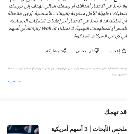
ولا يأخذ في الاعتبار أهدافك أو وضعك المالي. نهدف إلى تزويدك
بتحليلات طويلة الأجل مدفوعة بالبيانات الأساسية. يُرجى ملاحظة
أن تحليلنا قد لا يأخذ في الاعتبار آخر إعلانات الشركات الحساسة
للسعر أو المعلومات النوعية. لا تمتلك Simply Wall St أي أسهم
في أي من الشركات المذكورة.
إعجاب
لم يعجبنى
مشاركة
ترجمة هذه الصفحة آلية. تحاول منصة سهم تحسين الترجمة ولكن لا تضمن دقتها وموثوقيتها، ولن تتحمل المسؤولية عن أي خسارة أو ضرر بسبب عدم دقة 
المزيد
يمثل المحتوى أعلاه المسؤولية الشخصية للمؤلف وآرائه فقط، ولا يمثل أي مسؤولية لمنصة سهم، ولا يمكن لمنصة سهم تأكيد صحة ودقة ومصداقية المحتوى 
قد تهمك
عند الضرورة، يرجى استشارة مستشار استثمار محترف. لا تقدم منصة سهم أي مشورة استثمارية، ولا تقدم أي التزامات أو ضمانات.
ملخص الأبحاث | 3 أسهم أمريكية