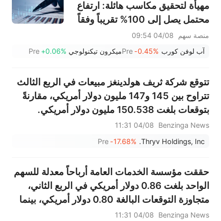
مهيأة لتحقيق مكاسب هائلة: ارتفاع
محتمل يصل إلى 100% تقريباً وفقاً
لكبار المحللين
منصة سهم
04/08 09:54
آب لوفن كورب
-0.45%
Pre
ميكرون تيكنولوجي
+0.06%
Pre
تتوقع شركة ثريف هولدينغز مبيعات في الربع الثالث
تتراوح بين 145 و147 مليون دولار أمريكي، مقارنةً
بتوقعات بلغت 150.538 مليون دولار أمريكي.
04/08 11:31
Benzinga News
Pre
-17.68%
Thryv Holdings, Inc.
حققت مؤسسة الخدمات العامة أرباحاً معدلة للسهم
الواحد بلغت 0.86 دولار أمريكي في الربع الثاني،
متجاوزة التوقعات البالغة 0.80 دولار أمريكي، بينما
بلغت المبيعات 2.554 مليار دولار أمريكي، متجاوزة
04/08 11:31
Benzinga News