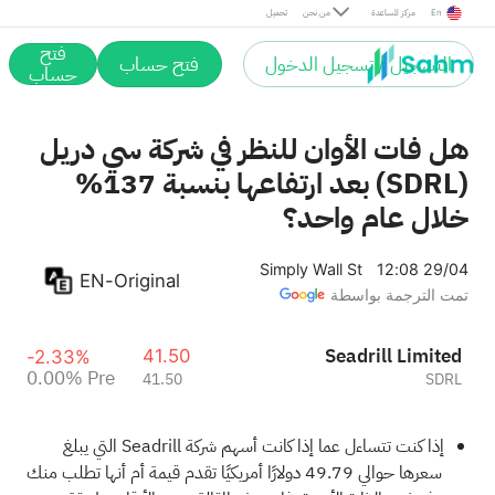
Pre
En
مركز المساعدة
من نحن
تحميل
فتح
التسجيل / تسجيل الدخول
فتح حساب
حساب
هل فات الأوان للنظر في شركة سي دريل
(SDRL) بعد ارتفاعها بنسبة 137%
خلال عام واحد؟
Simply Wall St
12:08 29/04
EN-Original
تمت الترجمة بواسطة
Seadrill Limited
41.50
-2.33%
0.00%
Pre
41.50
SDRL
إذا كنت تتساءل عما إذا كانت أسهم شركة Seadrill التي يبلغ
سعرها حوالي 49.79 دولارًا أمريكيًا تقدم قيمة أم أنها تطلب منك