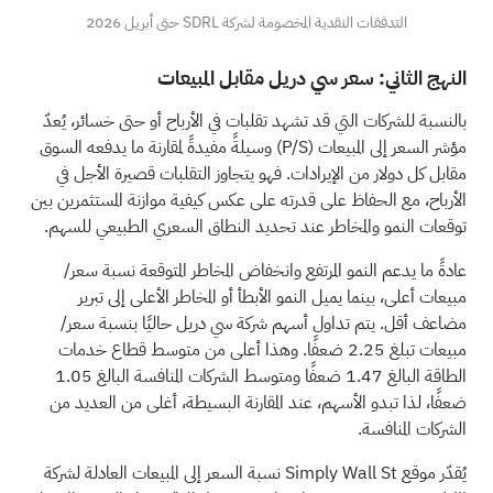
التدفقات النقدية المخصومة لشركة SDRL حتى أبريل 2026
النهج الثاني: سعر سي دريل مقابل المبيعات
بالنسبة للشركات التي قد تشهد تقلبات في الأرباح أو حتى خسائر، يُعدّ
مؤشر السعر إلى المبيعات (P/S) وسيلةً مفيدةً لمقارنة ما يدفعه السوق
مقابل كل دولار من الإيرادات. فهو يتجاوز التقلبات قصيرة الأجل في
الأرباح، مع الحفاظ على قدرته على عكس كيفية موازنة المستثمرين بين
توقعات النمو والمخاطر عند تحديد النطاق السعري الطبيعي للسهم.
عادةً ما يدعم النمو المرتفع وانخفاض المخاطر المتوقعة نسبة سعر/
مبيعات أعلى، بينما يميل النمو الأبطأ أو المخاطر الأعلى إلى تبرير
مضاعف أقل. يتم تداول أسهم شركة سي دريل حاليًا بنسبة سعر/
مبيعات تبلغ 2.25 ضعفًا. وهذا أعلى من متوسط قطاع خدمات
الطاقة البالغ 1.47 ضعفًا ومتوسط الشركات المنافسة البالغ 1.05
ضعفًا، لذا تبدو الأسهم، عند المقارنة البسيطة، أغلى من العديد من
الشركات المنافسة.
يُقدّر موقع Simply Wall St نسبة السعر إلى المبيعات العادلة لشركة