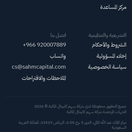
مركز المساعدة
التشريعية والتنظيمية
اتصل بنا
الشروط والأحكام
+966 920007889
إخلاء المسؤولية
واتساب
سياسة الخصوصية
cs@sahmcapital.com
الملاحظات والاقتراحات
جميع الحقوق محفوظة لدى شركة سهم كابيتال المالية © 2026
الجهات المرخصة شركة سهم كابيتال المالية
مركز الملك عبد الله المالي، الدور 5 برج 3.05، الرياض 13519، المملكة العربية
السعودية