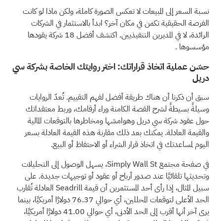
نسبة السعر إلى المبيعات لا تعكس الصورة كاملة، ولكن ماذا لو كانت
الفرصة الحقيقية تكمن في مكان آخر؟
ابدأ بالاستثمار في الشركات
الرائدة، لا في المديرين التنفيذيين. اكتشف أفضل 18 شركة يقودها
مؤسسوها
.
حسّن عملية اتخاذ قراراتك: اختر روايتك الخاصة بشركة سي
دريل
سبق أن ذكرنا أن هناك طريقة أفضل لفهم التقييم. تُعدّ الروايات
وسيلةً بسيطةً لشرح القصة الكامنة وراء أرقامك، وربط معتقداتك
حول عقود شركة سي دريل وهوامشها ومخاطرها بالتوقعات المالية
والقيمة العادلة. يمكنك بعد ذلك مقارنة هذه القيمة العادلة بسعر
اليوم لمساعدتك في اتخاذ قرار الشراء أو الاحتفاظ أو البيع.
في صفحة مجتمع Simply Wall St، يسهل الوصول إلى التحليلات
وتحديثها تلقائيًا عند صدور أرباح أو عقود أو توجيهات جديدة. على
سبيل المثال، إذا رأى أحد المستثمرين أن قيمة Seadrill العادلة تُقارب
الحد الأعلى لتوقعات المحللين، أي حوالي 76.37 دولارًا أمريكيًا، بينما
يرى آخر أنها أقرب إلى الحد الأدنى، أي حوالي 41.00 دولارًا أمريكيًا،