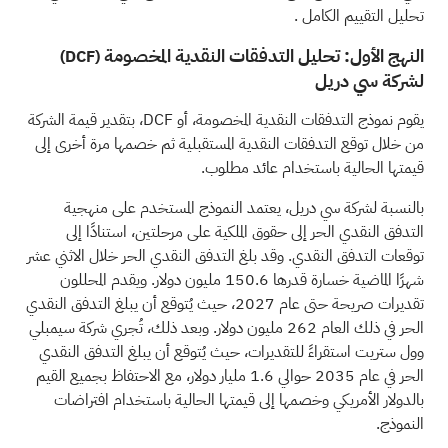
تحليل التقييم الكامل
.
النهج الأول: تحليل التدفقات النقدية المخصومة
(DCF)
لشركة سي دريل
يقوم نموذج التدفقات النقدية المخصومة، أو DCF، بتقدير قيمة الشركة
من خلال توقع التدفقات النقدية المستقبلية ثم خصمها مرة أخرى إلى
قيمتها الحالية باستخدام عائد مطلوب.
بالنسبة لشركة سي دريل، يعتمد النموذج المستخدم على منهجية
التدفق النقدي الحر إلى حقوق الملكية على مرحلتين، استنادًا إلى
توقعات التدفق النقدي. وقد بلغ التدفق النقدي الحر خلال الاثني عشر
شهرًا الماضية خسارة قدرها 150.6 مليون دولار. ويقدم المحللون
تقديرات صريحة حتى عام 2027، حيث يُتوقع أن يبلغ التدفق النقدي
الحر في ذلك العام 262 مليون دولار. وبعد ذلك، تُجري شركة سيمبلي
وول ستريت استقراءً للتقديرات، حيث يُتوقع أن يبلغ التدفق النقدي
الحر في عام 2035 حوالي 1.6 مليار دولار، مع الاحتفاظ بجميع القيم
بالدولار الأمريكي وخصمها إلى قيمتها الحالية باستخدام افتراضات
النموذج.