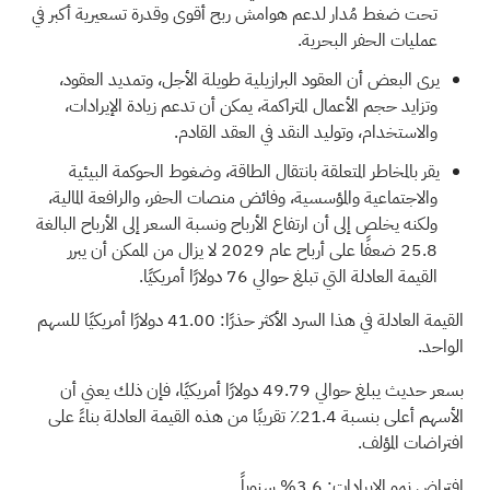
تحت ضغط مُدار لدعم هوامش ربح أقوى وقدرة تسعيرية أكبر في
عمليات الحفر البحرية.
يرى البعض أن العقود البرازيلية طويلة الأجل، وتمديد العقود،
وتزايد حجم الأعمال المتراكمة، يمكن أن تدعم زيادة الإيرادات،
والاستخدام، وتوليد النقد في العقد القادم.
يقر بالمخاطر المتعلقة بانتقال الطاقة، وضغوط الحوكمة البيئية
والاجتماعية والمؤسسية، وفائض منصات الحفر، والرافعة المالية،
ولكنه يخلص إلى أن ارتفاع الأرباح ونسبة السعر إلى الأرباح البالغة
25.8 ضعفًا على أرباح عام 2029 لا يزال من الممكن أن يبرر
القيمة العادلة التي تبلغ حوالي 76 دولارًا أمريكيًا.
القيمة العادلة في هذا السرد الأكثر حذرًا: 41.00 دولارًا أمريكيًا للسهم
الواحد.
بسعر حديث يبلغ حوالي 49.79 دولارًا أمريكيًا، فإن ذلك يعني أن
الأسهم أعلى بنسبة 21.4٪ تقريبًا من هذه القيمة العادلة بناءً على
افتراضات المؤلف.
افتراض نمو الإيرادات: 3.6% سنوياً.