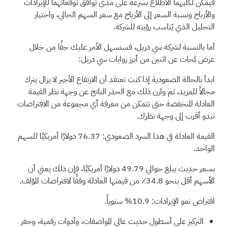
فيمكن لكليهما الاطلاع بسرعة على مدى توافق توقعاتهما للإيرادات
والأرباح ونسبة السعر إلى الأرباح مع سعر السهم الحالي، واختيار
التحليل الذي يُناسب رؤيته للشركة.
أما بالنسبة لشركة سي دريل، فسنسهل الأمر عليك حقًا من خلال
عرض لمحات عن اثنين من أبرز روايات سي دريل:
ابدأ بالحالة الصعودية إذا كنت تعتقد أن الارتفاع الأخير لا يزال يترك
مجالاً للمزيد، ثم وازن ذلك مع الحذر الناتج عن وجهة نظر القيمة
العادلة المنخفضة حتى تتمكن من معرفة أي مجموعة من الافتراضات
تبدو أقرب إلى وجهة نظرك.
القيمة العادلة في هذا السرد الصعودي: 76.37 دولارًا أمريكيًا للسهم
الواحد.
بسعر حديث يبلغ حوالي 49.79 دولارًا أمريكيًا، فإن ذلك يعني أن
الأسهم أقل بنحو 34.8٪ من قيمتها العادلة وفقًا لافتراضات المؤلف.
افتراض نمو الإيرادات: 10.9% سنوياً.
التركيز على أسطول حديث عالي المواصفات، وأدوات رقمية، وحفر