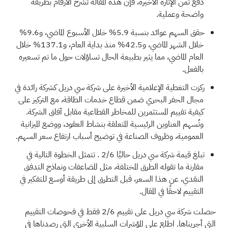
دفع ثمن الإثارة الأخيرة، فإن هذه المقالة تشرح الأرقام بطريقة
واضحة وعملية.
حقق السهم عوائد بنسبة 5.9% خلال الأسبوع الماضي، و9.6%
خلال الشهر الماضي، و42.5% منذ بداية العام، و137.1% خلال
العام الماضي، مما يثير بطبيعة الحال تساؤلات حول ما تم تسعيره
بالفعل.
ركزت التغطية الإعلامية الأخيرة على شركة سي دريل كشركة رائدة في
مجال الحفر البحري ضمن قطاع خدمات الطاقة، مع التركيز على
كيفية تقييم المستثمرين للمخاطر القطاعية مقابل آفاق الشركة.
وتُسهم العناوين الرئيسية المتعلقة بنشاط العقود، ووضع الميزانية
العمومية، وظروف الصناعة في توضيح أسباب ارتفاع سعر السهم.
تبلغ قيمة شركة سي دريل حاليًا 2/6
. تتمثل الخطوة التالية في
مقارنة ما تقوله الطرق المختلفة، مثل المضاعفات ونماذج التدفق
النقدي، عن هذا السعر، قبل التطرق إلى طريقة أوسع للتفكير في
التقييم لاحقًا في المقال.
حصلت شركة سي دريل على تقييم 2/6 فقط في فحوصات التقييم
التي أجريناها. اطلع على المؤشرات السلبية الأخرى التي رصدناها في