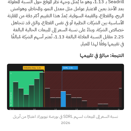
Seadrill بـ 1.13، وهو ما يُمثل وجهة نظر الموقع حول النسبة المعقولة
بعد الأخذ بعين الاعتبار عوامل مثل معدل النمو، والمخاطر، وهوامش
الربح، والقطاع، والقيمة السوقية. يُعدّ هذا التقييم أكثر دقة من المقارنة
الأساسية بين الشركات النظيرة أو في نفس القطاع، والتي قد تتجاهل
خصائص الشركة. وبناءً على نسبة السعر إلى المبيعات الحالية البالغة
2.25 مقابل النسبة العادلة البالغة 1.13، تُعتبر أسهم الشركة مُبالغًا
في تقييمها وفقًا لهذا المعيار.
النتيجة: مبالغ في تقييمها
نسبة السعر إلى المبيعات لسهم SDRL في بورصة نيويورك اعتبارًا من أبريل
2026