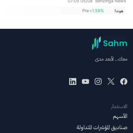
05/08 07:05
Benzinga News
هوندا
+1.59%
Pre
معك.. لأبعد مدى
الاستثمار
الأسهم
صناديق المؤشرات المتداولة