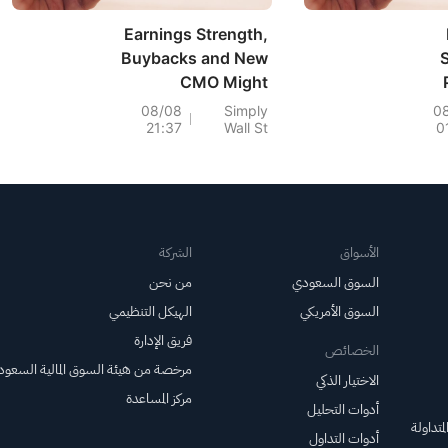
Earnings Strength,
Buybacks and New
CMO Might
Change The Case
08/08
Simply
0
21:37
Wall St
0
For Investing In
Credit Acceptance
(CACC)
الأسواق
الشركة
السوق السعودي
من نحن
السوق الأمريكي
الهيكل التنظيمي
فريق الإدارة
الخصائص
مرخصة من هيئة السوق المالية السعود
الاختيار الذكي
مركز المساعدة
أدوات التحليل
متداولة
أدوات التداول