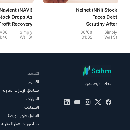
Navient (NAVI)
Nelnet (NNI) Stock
Stock Drops As
Faces Debt
Profit Recovery
Scrutiny After
Meets Reserve
Profit Slips
8/08
Simply
08/08
Simply
1:40
Wall St
01:32
Wall St
Caution
الاستثمار
الأسهم
معك.. لأبعد مدى
صناديق المؤشرات المتداولة
الخيارات
الضمانات
التداول خارج البورصة
صناديق الاستثمار العقارية ال