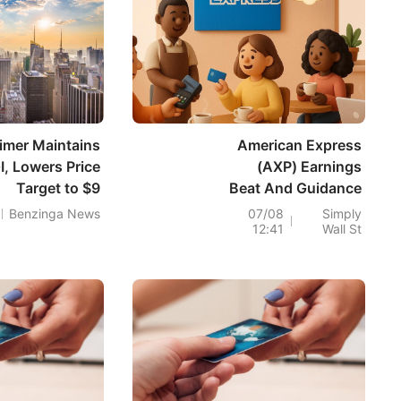
mer Maintains
American Express
, Lowers Price
(AXP) Earnings
Target to $9
Beat And Guidance
Raise Put Valuation
Benzinga News
07/08
Simply
12:41
Wall St
Back In Focus