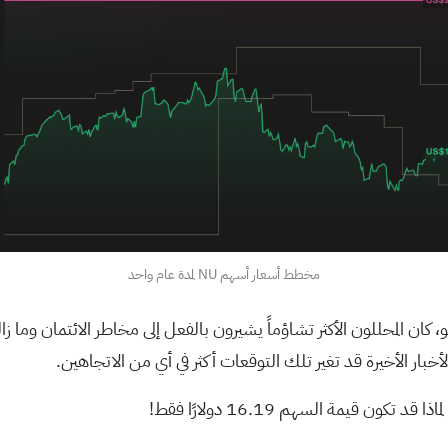
مخطط أسعار أسهم NU لمدة عام واحد
ماذا قد تكون قيمة السهم 16.19 دولارًا فقط!