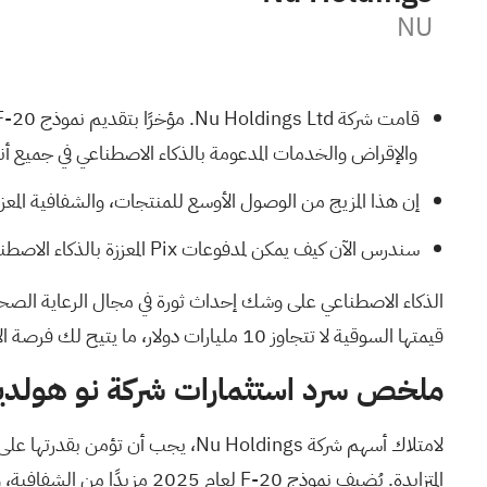
NU
والإقراض والخدمات المدعومة بالذكاء الاصطناعي في جميع أنح
إن هذا المزيج من الوصول الأوسع للمنتجات، والشفافية المعززة من
سندرس الآن كيف يمكن لمدفوعات Pix المعززة بالذكاء الاصطناعي من Nu والتوسع الأوسع للمنتجات أن يؤثر على السردية الاستثمارية الحالية حول النمو طويل الأجل.
الذكاء الاصطناعي على وشك إحداث ثورة في مجال الرعاية الصح
قيمتها السوقية لا تتجاوز 10 مليارات دولار، ما يتيح لك فرصة الاستثمار مبكرًا.
ملخص سرد استثمارات شركة نو هولدين
لامتلاك أسهم شركة Nu Holdings، 
المتزايدة. يُضيف نموذج 20-F