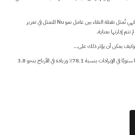
من بين التحديثات الأخيرة، تُعدّ مدفوعات Pix المُعززة بالذكاء الاصطناعي من Nu وإطلاق خدمة الدفع الفوري في كولومبيا الأكثر أهمية. فهي تُمثل نقطة التقاء بين عامل نمو Nu المتمثل في تعزيز
تتم إدارتها بعناية.
 وكيف يمكن أن يؤثر ذلك على...
تتوقع شركة Nu Holdings تحقيق إيرادات بقيمة 33.0 مليار دولار وأرباح بقيمة 6.1 مليار دولار بحلول عام 2028. ويتطلب ذلك نموًا سنويًا في الإيرادات بنسبة 78.1٪ وزيادة في الأرباح بنحو 3.8