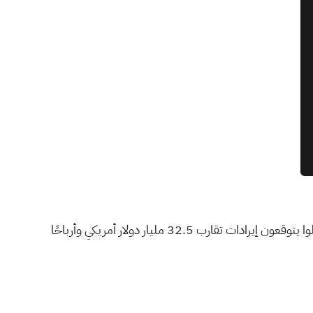
بينما يركز الإجماع على مدفوعات الذكاء الاصطناعي كمحرك للنمو، كان المحللون الأكثر تشاؤماً يشيرون بالفعل إلى مخاطر الائتمان وما زالوا يتوقعون إيرادات تقارب 32.5 مليار دولار أمريكي وأرباحًا