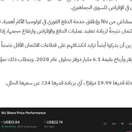
مان في الإقراض للسوق الجماهيري.
ان نتيجةً لزيادة تعقيد عمليات الدفع والإقراض وارتفاع حجمها، إذا لم 
ين أن يدركوا أيضاً تزايد انكشافهم على قطاعات الائتمان الأقل نضجاً
، أي بزيادة قدرها 34٪ عن سعرها الحالي.