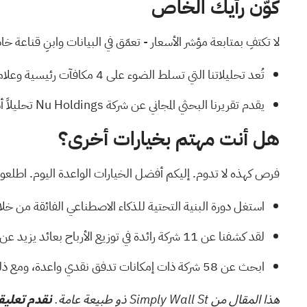
كوّن رأيك الخاص
لا تكتفِ بمتابعة مؤشر الأسعار - تعمّق في البيانات وابنِ قناعة 
تُعد تحليلاتنا التي تسلط الضوء على
4 مكافآت رئيسية وعلامة تحذيرية مهمة واحدة
يقدم
تقريرنا البحثي المجاني عن شركة Nu Holdings
تحليلاً أس
هل أنت مهتم بخيارات أخرى؟
فرص كهذه لا تدوم. إليكم أفضل الخيارات الواعدة اليوم. اطلعوا 
استغل دورة البنية التحتية للذكاء الاصطناعي الفائقة من خلا
لقد كشفنا عن
11 شركة رائدة في توزيع الأرباح
بعائد يزيد عن 5%، والتي لا تنجو فقط من عواصف السوق، بل تزدهر في
ابحث عن
58 شركة ذات إمكانات تدفق نقدي واعدة، ومع ذلك يتم تداول أسهمها بأقل من قيمتها العادلة
هذا المقال من Simply Wall St ذو طبيعة عامة.
نقدم تعليقا