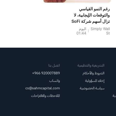
رغم النمو القياسي
والتوقعات الإيجابية، لا
تزال أسهم شركة SoFi
Technologies
Simply Wall
اليوم
01:44
St
(SOFI) تبدو مقومة
بأقل من قيمتها
الحقيقية.
التشريعية والتنظيمية
اتصل بنا
الشروط والأحكام
+966 920007889
إخلاء المسؤولية
واتساب
سياسة الخصوصية
cs@sahmcapital.com
ية
الملاحظات والاقتراحات