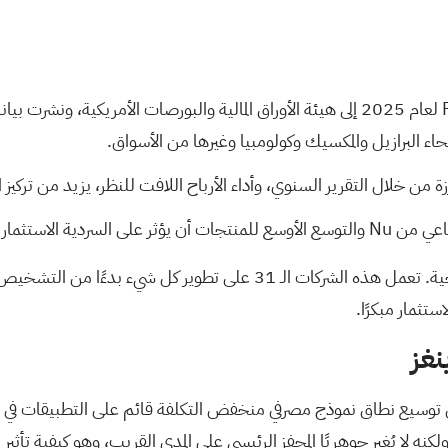
قامت شركة Nu Holdings Ltd. مؤخرًا بتقديم نموذج 20-F لعام 2025 إلى هيئة الأوراق الما
اء البرازيل والمكسيك وكولومبيا وغيرها من الأسواق.
 خلال التقرير السنوي، وأداء الأرباح اللافت للنظر، يزيد من تركيز المستث
ية.
تعمل هذه الشركات الـ 31 على تطوير كل شيء بدءًا من التشخيص المبكر وصولًا إلى اكتشاف الأدوية
غز
يجب أن تؤمن بقدرتها على توسيع نطاق نموذج مصرفي منخفض التكلفة قائم على التطبيق
 لعام 2025 مزيدًا من الشفافية، ولكنه لا يُغير جوهريًا المحفز الرئيسي على المدى القريب