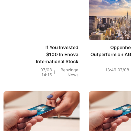
If You Invested
Oppenhei
$100 In Enova
Outperform on AGI
International Stock
5 Years Ago, You
07/08
Benzinga
07/08 13:49
14:15
News
Would Have This
Much Today