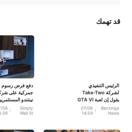
قد تهمك
الرئيس التنفيذي
دفع فرض رسوم
لشركة Take-Two
جمركية على شرك
يقول إن لعبة GTA VI
نينتندو المستثمري
ستقدم قيمة أكبر بكثير
النظر في أسهم ش
7/08
Simply
07/08
Benzinga
6:39
Wall St
14:54
News
من سعرها البالغ 80
تيك تو وغيرها من
دولارًا
أسهم شركات
الإلكترونيات