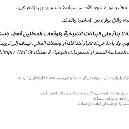
ها.
والتي توازن بين المخاطرة والعائد.
تنا بناءً على البيانات التاريخية وتوقعات المحللين فقط، باس
هم، ولا يأخذ في الاعتبار أهدافك أو وضعك المالي. نهدف إلى تزويد
ت النوعية. لا تمتلك Simply Wall St أي أسهم في أي من الشركات المذكورة.
ارية، ولا تقدم أي التزامات أو ضمانات.