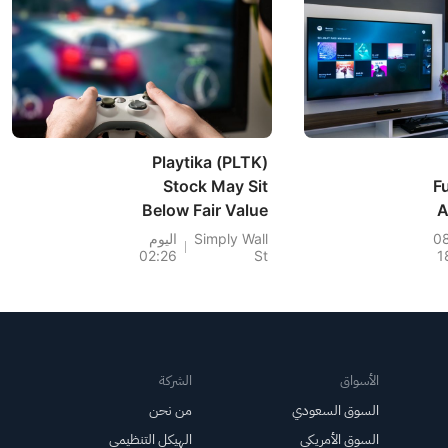
Playtika (PLTK)
Stock May Sit
F
Below Fair Value
A
Despite Its 86%
C
0
Simply Wall
اليوم
02:26
St
1
Fall
Case
الأسواق
الشركة
السوق السعودي
من نحن
السوق الأمريكي
الهيكل التنظيمي