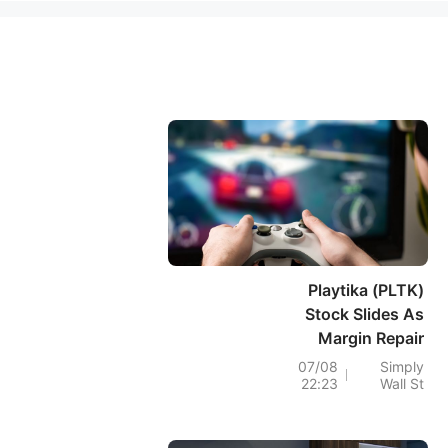
Playtika (PLTK)
Stock Slides As
Margin Repair
Meets Revenue
07/08
Simply
22:23
Wall St
Doubts