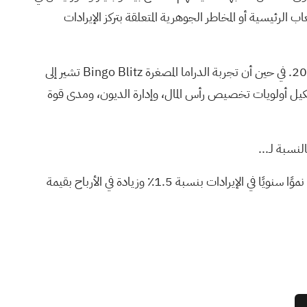
الرئيسية أو المخاطر الجوهرية المتعلقة بتركز الإيرادات
أهم التطورات الأخيرة المرتبطة بهذه الشراكة هي مراجعة البدائل الاستراتيجية الجارية لشركة بلايتيكا والتي تم إطلاقها في أوائل أبريل 2026. في حين أن تجربة الدراما المصغرة Bingo Blitz تشير إلى
 تشكيل أولويات تخصيص رأس المال، وإدارة الديون، ومدى قوة
نسبة لـ...
تتوقع شركة بلايتيكا هولدينغ تحقيق إيرادات بقيمة 2.9 مليار دولار وأرباح بقيمة 272.7 مليون دولار بحلول عام 2029. ويتطلب ذلك نموًا سنويًا في الإيرادات بنسبة 1.5٪ وزيادة في الأرباح بقيمة