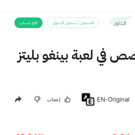
التسجيل / تسجيل الدخول
فتح حساب
P) تجارب سرد القصص في لعبة بينغو بليتز
EN-Original
إعجاب