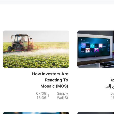
How Investors Are
ة
Reacting To
ن إلى
Mosaic (MOS)
ركة
Earnings Beat
07/08
Simply
0
18:36
Wall St
1
Amid Revenue
Drop and Net Loss