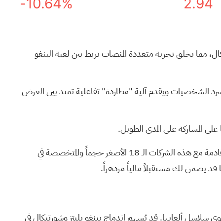
-10.64%
2.94
شورتيكال، مما يخلق تجربة متعددة المنصات تربط بين لعبة البنغو
كة Playtika بتجربة التفاعل الغامر والقائم على القصة والذي يدمج لعبة Bingo Blitz مباشرة في سرد الشخصيات ويقدم آلية "مطاردة" تفاعلية تمتد بين العرض
على المشاركة على المدى الطويل.
قادمة مع هذه
الشركات الـ 18 الأصغر حجماً والمتخصصة في
ا قد يضمن لك مستقبلاً مالياً مزدهراً.
ى سلاسل ألعابها. قد يُسهم اندماج بينغو بليتز وشورتيكال في