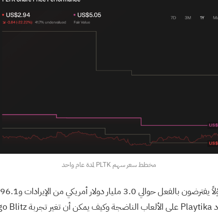
مخطط سعر سهم PLTK لمدة عام واحد
عات.