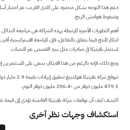
دعم هذا التوجه بشكل محدود على المدى القريب عبر اختبار أساليب ت
وضغوط هوامش الربح.
ابتكار المنتج فيما يتعلق بالتفاعل، فإن المراجعة الاستراتيجية
استثمار بلايتيكا في مبادرات مثل سرد القصص عبر المنصات.
ومع ذلك، فإنه بالرغم من هذا الابتكار، ينبغي على المستثمرين إيلا
479.1 مليون دولار من -206.4 مليون دولار اليوم.
اكتشف كيف أن توقعات شركة بلايتيكا القابضة تؤدي إلى قيمة عادلة قدرها
استكشاف وجهات نظر أخرى