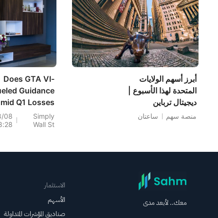
الاستهلاكية.
أبرز أسهم الولايات
Does GTA VI-
المتحدة لهذا الأسبوع |
ueled Guidance
ديجيتال ترباين
mid Q1 Losses
(APPS): ارتفاع
hange The Bull
منصة سهم
ساعتان
Simply
8/08
8:28
Wall St
أسبوعي بنسبة 77.9%
 For Take-Two
(TTWO)?
الاستثمار
الأسهم
معك.. لأبعد مدى
صناديق المؤشرات المتداولة