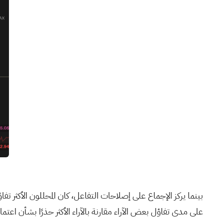
على مدى تفاؤل بعض الآراء مقارنة بالآراء الأكثر حذرًا بشأن اعتماد Playtika على الألعاب الناضجة وكيف يمكن أن تغير تجربة Bingo Blitz الجديدة هذه التوق