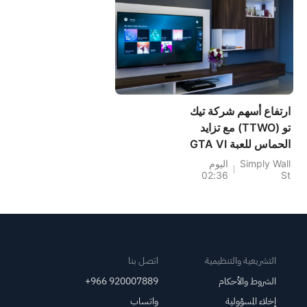
ارتفاع أسهم شركة تيك
تو (TTWO) مع تزايد
الحماس للعبة GTA VI
في ظل ضغوط
Simply Wall
اليوم
02:36
St
الخسائر
التشريعية والتنظيمية
اتصل بنا
الشروط والأحكام
+966 920007889
إخلاء المسؤولية
واتساب