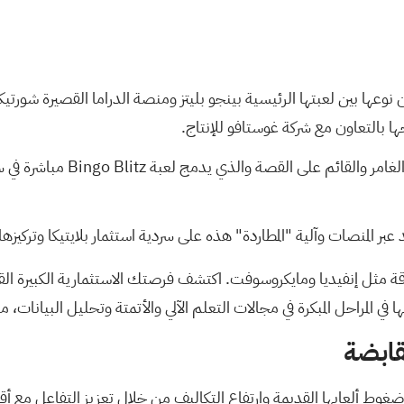
 الأولى من نوعها بين لعبتها الرئيسية بينجو بليتز ومنصة الدراما القصيرة 
ا بالتعاون مع شركة غوستافو للإنتاج.
تُبرز هذه الخطوة كيف تقوم شر
لمنصات وآلية "المطاردة" هذه على سردية استثمار بلايتيكا وتركيزها 
قة مثل إنفيديا ومايكروسوفت. اكتشف فرصتك الاستثمارية الكبيرة ال
 في المراحل المبكرة في مجالات التعلم الآلي والأتمتة وتحليل البيانات، م
قابضة
غوط ألعابها القديمة وارتفاع التكاليف من خلال تعزيز التفاعل مع أقو