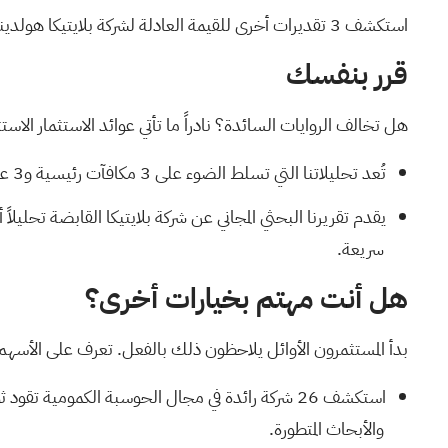
استكشف 3 تقديرات أخرى للقيمة العادلة لشركة بلايتيكا هولدينغ
قرر بنفسك
هل تخالف الروايات السائدة؟ نادراً ما تأتي عوائد الاستثمار الاس
تُعد تحليلاتنا التي تسلط الضوء على
3 مكافآت رئيسية و3 علامات تحذيرية مهمة
يقدم
تقريرنا البحثي المجاني عن شركة بلايتيكا القابضة
تحليلاً 
سريعة.
هل أنت مهتم بخيارات أخرى؟
بدأ المستثمرون الأوائل يلاحظون ذلك بالفعل. تعرف على الأسهم
استكشف
26 شركة رائدة في مجال الحوسبة الكمومية
تقود ثو
والأبحاث المتطورة.