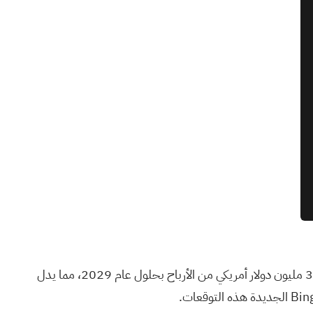
بينما يركز الإجماع على إصلاحات التفاعل، كان المحللون الأكثر تفاؤلاً يفترضون بالفعل حوالي 3.0 مليار دولار أمريكي من الإيرادات و396.1 مليون دولار أمريكي من الأرباح بحلول عام 2029، مما يدل