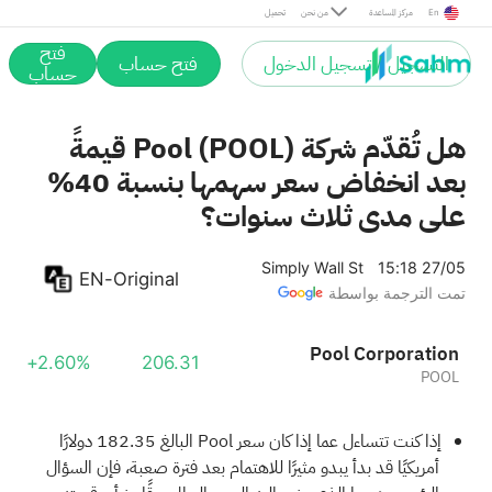
En
مركز المساعدة
من نحن
تحميل
فتح
التسجيل / تسجيل الدخول
فتح حساب
حساب
هل تُقدّم شركة Pool (POOL) قيمةً
بعد انخفاض سعر سهمها بنسبة 40%
على مدى ثلاث سنوات؟
Simply Wall St
15:18 27/05
EN-Original
تمت الترجمة بواسطة
Pool Corporation
+2.60%
206.31
POOL
إذا كنت تتساءل عما إذا كان سعر Pool البالغ 182.35 دولارًا
أمريكيًا قد بدأ يبدو مثيرًا للاهتمام بعد فترة صعبة، فإن السؤال