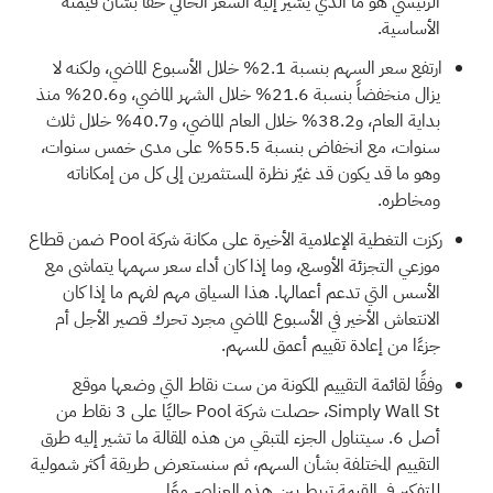
الرئيسي هو ما الذي يشير إليه السعر الحالي حقًا بشأن قيمته
الأساسية.
ارتفع سعر السهم بنسبة 2.1% خلال الأسبوع الماضي، ولكنه لا
يزال منخفضاً بنسبة 21.6% خلال الشهر الماضي، و20.6% منذ
بداية العام، و38.2% خلال العام الماضي، و40.7% خلال ثلاث
سنوات، مع انخفاض بنسبة 55.5% على مدى خمس سنوات،
وهو ما قد يكون قد غيّر نظرة المستثمرين إلى كل من إمكاناته
ومخاطره.
ركزت التغطية الإعلامية الأخيرة على مكانة شركة Pool ضمن قطاع
موزعي التجزئة الأوسع، وما إذا كان أداء سعر سهمها يتماشى مع
الأسس التي تدعم أعمالها. هذا السياق مهم لفهم ما إذا كان
الانتعاش الأخير في الأسبوع الماضي مجرد تحرك قصير الأجل أم
جزءًا من إعادة تقييم أعمق للسهم.
وفقًا لقائمة التقييم المكونة من ست نقاط التي وضعها موقع
Simply Wall St، حصلت شركة Pool حاليًا على
3 نقاط من
أصل 6.
سيتناول الجزء المتبقي من هذه المقالة ما تشير إليه طرق
التقييم المختلفة بشأن السهم، ثم سنستعرض طريقة أكثر شمولية
للتفكير في القيمة تربط بين هذه العناصر معًا.