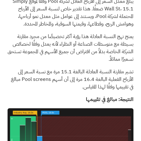
يبلغ معدل السعر إلى الأرباح العادل لشركة Pool وفقًا لموقع Simply
Wall St، 15.1 ضعفًا. هذا تقدير خاص لنسبة السعر إلى الأرباح
المحتملة لشركة Pool، ويستند إلى عوامل مثل معدل نمو أرباحها،
وهوامش الربح، وقطاعها، وقيمتها السوقية، والمخاطر المحددة.
يمنح نهج النسبة العادلة هذا رؤية أكثر تخصيصًا من مجرد مقارنة
بسيطة مع متوسطات الصناعة أو النظراء لأنه يعدل وفقًا لخصائص
الشركة الخاصة بدلاً من افتراض أن جميع الأسهم في المجموعة تستحق
تسعيرًا مماثلاً.
تشير مقارنة النسبة العادلة البالغة 15.1 مرة مع نسبة السعر إلى
الأرباح الفعلية البالغة 16.4 مرة إلى أن أسهم Pool screens مبالغ
في تقييمها وفقًا لهذا المقياس.
النتيجة: مبالغ في تقييمها