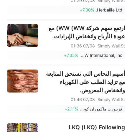
07/08 01:29
Simply Wall St
+7.30%
Herbalife Ltd.
ارتفع سهم شركة WW (WW) مع
عودة الأرباح وانخفاض الإيرادات.
07/08 01:36
Simply Wall St
+7.35%
WW International, Inc.
أسهم النحاس التي تستحق المتابعة
مع تزايد الطلب على الكهرباء
وانخفاض المعروض.
07/08 01:46
Simply Wall St
فريبورت ماكموران كوبر آند غولد
+2.11%
LKQ (LKQ) Following