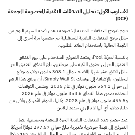
الأسلوب الأول: تحليل التدفقات النقدية المخصومة المجمعة
(DCF)
يقوم نموذج التدفقات النقدية المخصومة بتقدير قيمة السهم اليوم من
خلال توقع التدفقات النقدية المستقبلية ثم خصمها مرة أخرى إلى
القيمة الحالية باستخدام العائد المطلوب.
بالنسبة لشركة Pool، يعتمد النموذج المستخدم على نهج التدفق
النقدي الحر إلى حقوق الملكية على مرحلتين. بلغ التدفق النقدي الحر
خلال الاثني عشر شهرًا الماضية حوالي 308.1 مليون دولار، ويتوقع
المحللون، بالإضافة إلى توقعات Simply Wall St، أن يرتفع هذا الرقم
إلى حوالي 564.1 مليون دولار في عام 2035. وتشمل التوقعات
المحددة ضمن هذا النطاق 353.6 مليون دولار في عام 2026
و456.5 مليون دولار في عام 2028، وكلها بالدولار الأمريكي وأقل من
مليار دولار، أي أنها لا تزال في حدود الملايين.
عند خصم هذه التدفقات النقدية الحرة المتوقعة وتجميعها، يصل
النموذج إلى قيمة جوهرية تقديرية تبلغ حوالي 297.57 دولارًا أمريكيًا
للسهم الواحد. وبالمقارنة مع سعر السهم الحالي البالغ 182.35 دولارًا