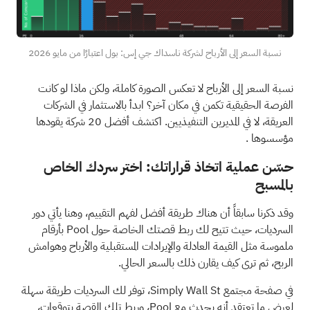
نسبة السعر إلى الأرباح لشركة ناسداك جي إس: بول اعتبارًا من مايو 2026
نسبة السعر إلى الأرباح لا تعكس الصورة كاملة، ولكن ماذا لو كانت
الفرصة الحقيقية تكمن في مكان آخر؟
ابدأ بالاستثمار في الشركات
العريقة، لا في المديرين التنفيذيين. اكتشف أفضل 20 شركة يقودها
مؤسسوها
.
حسّن عملية اتخاذ قراراتك: اختر سردك الخاص
بالمسبح
وقد ذكرنا سابقاً أن هناك طريقة أفضل لفهم التقييم، وهنا يأتي دور
السرديات، حيث تتيح لك ربط قصتك الخاصة حول Pool بأرقام
ملموسة مثل القيمة العادلة والإيرادات المستقبلية والأرباح وهوامش
الربح، ثم ترى كيف يقارن ذلك بالسعر الحالي.
في صفحة مجتمع Simply Wall St، توفر لك السرديات طريقة سهلة
لعرض ما تعتقد أنه يحدث مع Pool، وربط تلك القصة بتوقعات،