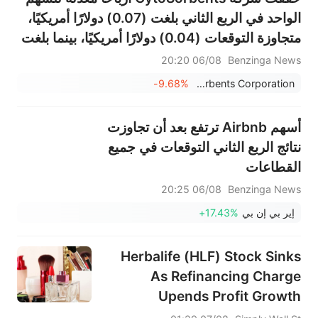
الواحد في الربع الثاني بلغت (0.07) دولارًا أمريكيًا،
متجاوزة التوقعات (0.04) دولارًا أمريكيًا، بينما بلغت
المبيعات 9.633 مليون دولار أمريكي، متجاوزة
06/08 20:20
Benzinga News
التوقعات التي بلغت 9.346 مليون دولار أمريكي.
-9.68%
CytoSorbents Corporation
أسهم Airbnb ترتفع بعد أن تجاوزت
نتائج الربع الثاني التوقعات في جميع
القطاعات
06/08 20:25
Benzinga News
إير بي إن بي
+17.43%
Herbalife (HLF) Stock Sinks
As Refinancing Charge
Upends Profit Growth