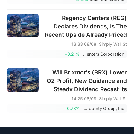
Regency Centers (REG)
Declares Dividends, Is The
Recent Upside Already Priced
In?
08/08 13:33
Simply Wall St
+0.21%
Regency Centers Corporation
Will Brixmor's (BRX) Lower
Q2 Profit, New Guidance and
Steady Dividend Recast Its
Investment Narrative
08/08 14:25
Simply Wall St
+0.73%
Brixmor Property Group, Inc.