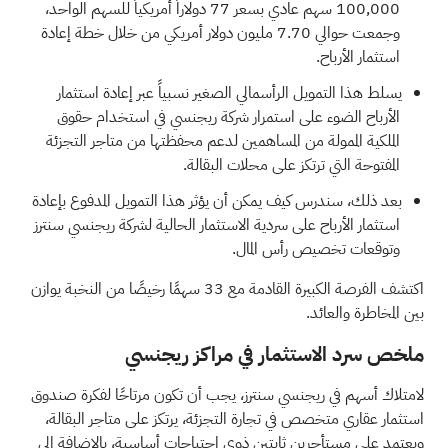
100,000 سهم عادي بسعر 77 دولاراً أمريكياً للسهم الواحد،
وجمعت حوالي 7.70 مليون دولار أمريكي من خلال خطة إعادة
استثمار الأرباح.
يسلط هذا التمويل الرأسمالي الصغير نسبياً عبر إعادة استثمار
الأرباح الضوء على استمرار شركة ريجنسي في استخدام حقوق
الملكية الممولة من المساهمين لدعم محفظتها من متاجر التجزئة
المفتوحة التي ترتكز على محلات البقالة.
بعد ذلك، سندرس كيف يمكن أن يؤثر هذا التمويل المدفوع بإعادة
استثمار الأرباح على سردية الاستثمار الحالية لشركة ريجنسي سنترز
وتوقعات تخصيص رأس المال.
اكتشف الفرصة الكبيرة القادمة مع
33 سهمًا رخيصًا من النخبة
يوازن
بين المخاطرة والعائد.
ملخص سرد الاستثمار في مراكز ريجنسي
لامتلاك أسهم في ريجنسي سنترز، يجب أن تكون مرتاحًا لفكرة صندوق
استثمار عقاري متخصص في تجارة التجزئة، يرتكز على متاجر البقالة،
ويعتمد على مستأجرين ثابتين ذوي احتياجات أساسية، بالإضافة إلى