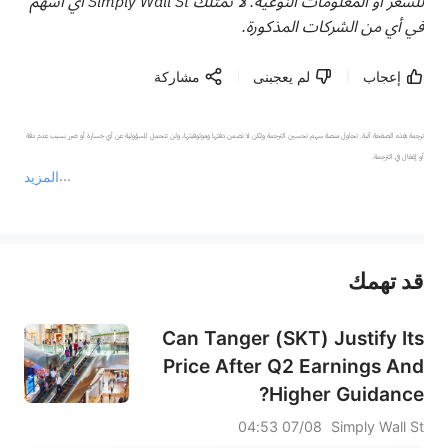
للسعر أو المعلومات النوعية. لا تمتلك Simply Wall St أي أسهم
في أي من الشركات المذكورة.
إعجاب
لم يعجبنى
مشاركة
ترجمة هذه الصفحة آلية. تحاول منصة سهم تحسين الترجمة ولكن لا تضمن دقتها وموثوقيتها، ولن تتحمل المسؤولية عن أي خسارة أو ضرر بسبب عدم دقة 
المزيد
يمثل المحتوى أعلاه المسؤولية الشخصية للمؤلف وآرائه فقط، ولا يمثل أي مسؤولية لمنصة سهم، ولا يمكن لمنصة سهم تأكيد صحة ودقة ومصداقية المحتوى 
قد تهمك
عند الضرورة، يرجى استشارة مستشار استثمار محترف. لا تقدم منصة سهم أي مشورة استثمارية، ولا تقدم أي التزامات أو ضمانات.
Can Tanger (SKT) Justify Its
Price After Q2 Earnings And
Higher Guidance?
07/08 04:53
Simply Wall St