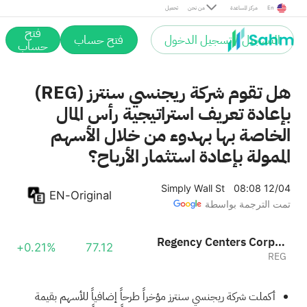
En
مركز المساعدة
من نحن
تحميل
فتح
التسجيل / تسجيل الدخول
فتح حساب
حساب
هل تقوم شركة ريجنسي سنترز (REG)
بإعادة تعريف استراتيجية رأس المال
الخاصة بها بهدوء من خلال الأسهم
الممولة بإعادة استثمار الأرباح؟
Simply Wall St
08:08 12/04
EN-Original
تمت الترجمة بواسطة
Regency Centers Corporation
+0.21%
77.12
REG
أكملت شركة ريجنسي سنترز مؤخراً طرحاً إضافياً للأسهم بقيمة