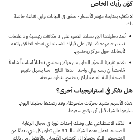
كوّن رأيك الخاص
لا تكتفِ بمتابعة مؤشر الأسعار - تعمّق في البيانات وابنِ قناعة خاصة
بك.
تُعد تحليلاتنا التي تسلط الضوء على
3 مكافآت رئيسية و3 علامات
تحذيرية مهمة
قد تؤثر على قرارك الاستثماري نقطة انطلاق رائعة
لأبحاثك حول مراكز ريجنسي.
يقدم
تقريرنا البحثي المجاني عن مراكز ريجنسي
تحليلاً أساسياً شاملاً
مُلخصاً في رسم بياني واحد - ندفة الثلج - مما يسهل تقييم
الصحة المالية العامة لمراكز ريجنسي بنظرة سريعة.
هل تفكر في استراتيجيات أخرى؟
هذه الأسهم تشهد تحركات ملحوظة، وقد رصدها تحليلنا اليوم.
سارعوا بالشراء قبل أن يرتفع سعرها.
الذكاء الاصطناعي على وشك إحداث ثورة في مجال الرعاية
الصحية.
تعمل هذه الشركات الـ 31 على تطوير كل شيء بدءًا من
التشخيص المبكر وصولًا إلى اكتشاف الأدوية
. والأفضل من ذلك