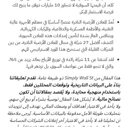
كله، أن قيمتها السوقية لا تتجاوز 10 مليارات دولار، ما يتيح لك
فرصة الاستثمار المبكر.
تُعدّ المعادن الأرضية النادرة عنصرًا أساسيًا في معظم الأجهزة عالية
التقنية، والأنظمة العسكرية والدفاعية، والمركبات الكهربائية.
ويتنافس العالم بشدة لتأمين إمدادات هذه المعادن الحيوية.
اكتشف
أفضل 27 شركة في مجال المعادن الأرضية النادرة،
من بين
الشركات القليلة التي تستخرج هذا المورد الاستراتيجي المهم.
لقد كشفنا عن
11 شركة رائدة في توزيع الأرباح
بعائد يزيد عن 5%،
والتي لا تنجو فقط من عواصف السوق، بل تزدهر فيها.
هذا المقال من Simply Wall St ذو طبيعة عامة.
نقدم تعليقاتنا
بناءً على البيانات التاريخية وتوقعات المحللين فقط،
باستخدام منهجية محايدة، ولا يُقصد بمقالاتنا أن تكون
نصائح مالية.
لا يُشكل هذا المقال توصيةً بشراء أو بيع أي سهم،
ولا يأخذ في الاعتبار أهدافك أو وضعك المالي. نهدف إلى تزويدك
بتحليلات طويلة الأجل مدفوعة بالبيانات الأساسية. يُرجى ملاحظة
أن تحليلنا قد لا يأخذ في الاعتبار آخر إعلانات الشركات الحساسة