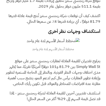
تتوقع شركة ريجنسي سنترز تحقيق إيرادات بقيمة 1.7 مليار دولار وأرباح
بقيمة 511.1 مليون دولار بحلول عام 2029.
اكتشف كيف أن توقعات شركة ريجنسي سنترز تُنتج قيمة عادلة قدرها
81.79 دولارًا
، أي بزيادة قدرها 4٪ عن سعرها الحالي.
استكشاف وجهات نظر أخرى
مخطط أسعار الأسهم لمدة عام واحد
يتراوح تقديران للقيمة العادلة لعقارات ريجنسي سنترز على موقع
Simply Wall St بين 81.79 و101 دولارًا أمريكيًا تقريبًا، مما يُظهر
مدى اختلاف وجهات النظر الفردية. وبالنظر إلى الحاجة المستمرة لتطوير
وإعادة تطوير العقارات برأس مال كبير لدعم النمو، يتضح سبب أهمية
مقارنة عدة افتراضات للمخاطر والعوائد قبل تكوين رأيك الخاص.
استكشف تقديرين آخرين للقيمة العادلة لشركة ريجنسي سنترز
- لماذا
قد تصل قيمة السهم إلى 29% أكثر من السعر الحالي!