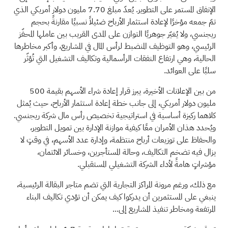
الإنفاق المستمر على التطوير. يُعدّ مبلغ 7.70 مليون دولار أمريكي الذي
تمّ جمعه مؤخرًا لإعادة استثمار الأرباح ضئيلاً نسبيًا مقارنةً بحجم
ريجنسي، ولا يُغيّر جوهريًا التوازن على المدى القريب بين عاملها المحفّز
الرئيسي، وهو التوظيف المنضبط لرأس المال في المشاريع، وأكبر مخاطرها
الحالية، وهي ارتفاع النفقات الرأسمالية وتكاليف التشغيل التي تُؤثّر
سلبًا على العوائد.
من بين الإعلانات الأخيرة، يبرز قرار إعادة شراء الأسهم بقيمة 500
مليون دولار أمريكي، إلى جانب خطة إعادة استثمار الأرباح، حيث يُمثل
كلاهما ركيزة أساسية في استراتيجية تخصيص رأس مال شركة ريجنسي.
ويُحدد هذان الأمران معًا كيفية موازنة الإدارة بين تمويل التطوير،
والحفاظ على توزيعات أرباح منتظمة، وإدارة عدد الأسهم، في وقتٍ لا
يزال فيه تضخم التكاليف، وحالة المستأجرين، وخسائر الائتمان،
مؤشراتٍ هامةً لأداء الشركة التشغيلي المستقبلي.
مع ذلك، ورغم مرونة المراكز التجارية التي تضم متاجر البقالة الرئيسية،
ينبغي على المستثمرين أن يدركوا كيف يمكن أن تؤدي تكاليف البناء
المرتفعة ومخاطر تنفيذ المشاريع إلى...