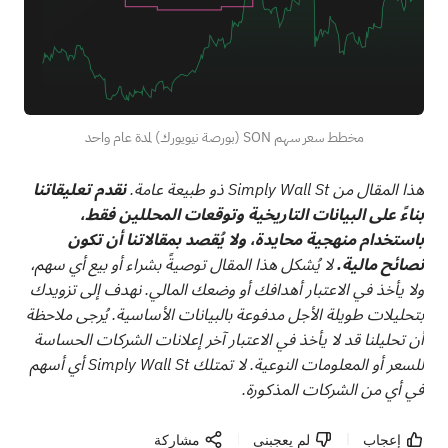
مخطط سعر سهم SON (بورصة نيويورك) لمدة عام واحد
هذا المقال من Simply Wall St ذو طبيعة عامة.
نقدم تعليقاتنا
بناءً على البيانات التاريخية وتوقعات المحللين فقط،
باستخدام منهجية محايدة، ولا يُقصد بمقالاتنا أن تكون
نصائح مالية.
لا يُشكل هذا المقال توصيةً بشراء أو بيع أي سهم،
ولا يأخذ في الاعتبار أهدافك أو وضعك المالي. نهدف إلى تزويدك
بتحليلات طويلة الأجل مدفوعة بالبيانات الأساسية. يُرجى ملاحظة
أن تحليلنا قد لا يأخذ في الاعتبار آخر إعلانات الشركات الحساسة
للسعر أو المعلومات النوعية. لا تمتلك Simply Wall St أي أسهم
في أي من الشركات المذكورة.
إعجاب
لم يعجبنى
مشاركة