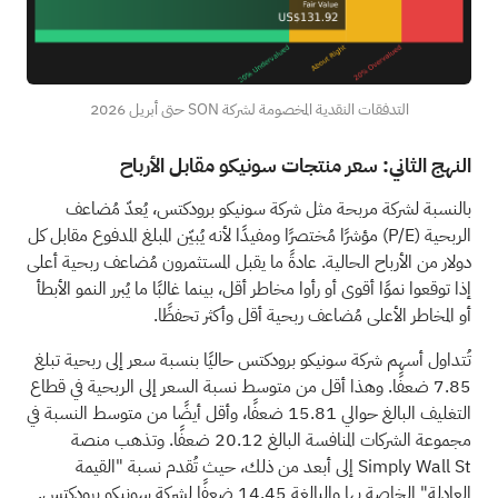
التدفقات النقدية المخصومة لشركة SON حتى أبريل 2026
النهج الثاني: سعر منتجات سونيكو مقابل الأرباح
بالنسبة لشركة مربحة مثل شركة سونيكو برودكتس، يُعدّ مُضاعف
الربحية (P/E) مؤشرًا مُختصرًا ومفيدًا لأنه يُبيّن المبلغ المدفوع مقابل كل
دولار من الأرباح الحالية. عادةً ما يقبل المستثمرون مُضاعف ربحية أعلى
إذا توقعوا نموًا أقوى أو رأوا مخاطر أقل، بينما غالبًا ما يُبرر النمو الأبطأ
أو المخاطر الأعلى مُضاعف ربحية أقل وأكثر تحفظًا.
تُتداول أسهم شركة سونيكو برودكتس حاليًا بنسبة سعر إلى ربحية تبلغ
7.85 ضعفًا. وهذا أقل من متوسط نسبة السعر إلى الربحية في قطاع
التغليف البالغ حوالي 15.81 ضعفًا، وأقل أيضًا من متوسط النسبة في
مجموعة الشركات المنافسة البالغ 20.12 ضعفًا. وتذهب منصة
Simply Wall St إلى أبعد من ذلك، حيث تُقدم نسبة "القيمة
العادلة" الخاصة بها والبالغة 14.45 ضعفًا لشركة سونيكو برودكتس.