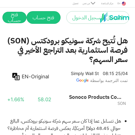
En
مركز المساعدة
من نحن
تحميل
فتح
التسجيل / تسجيل الدخول
فتح حساب
حساب
هل تُتيح شركة سونيكو برودكتس (SON)
فرصة استثمارية بعد التراجع الأخير في
سعر السهم؟
Simply Wall St
08:15 25/04
EN-Original
تمت الترجمة بواسطة
Sonoco Products Company
+1.66%
58.02
SON
هل تتساءل عما إذا كان سعر سهم شركة سونيكو برودكتس، البالغ
حوالي 48.45 دولارًا أمريكيًا، يعكس فرصة استثمارية أم مخاطرة؟