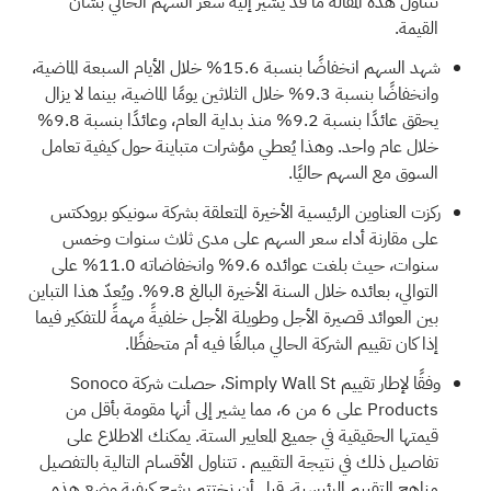
تتناول هذه المقالة ما قد يشير إليه سعر السهم الحالي بشأن
القيمة.
شهد السهم انخفاضًا بنسبة 15.6% خلال الأيام السبعة الماضية،
وانخفاضًا بنسبة 9.3% خلال الثلاثين يومًا الماضية، بينما لا يزال
يحقق عائدًا بنسبة 9.2% منذ بداية العام، وعائدًا بنسبة 9.8%
خلال عام واحد. وهذا يُعطي مؤشرات متباينة حول كيفية تعامل
السوق مع السهم حاليًا.
ركزت العناوين الرئيسية الأخيرة المتعلقة بشركة سونيكو برودكتس
على مقارنة أداء سعر السهم على مدى ثلاث سنوات وخمس
سنوات، حيث بلغت عوائده 9.6% وانخفاضاته 11.0% على
التوالي، بعائده خلال السنة الأخيرة البالغ 9.8%. ويُعدّ هذا التباين
بين العوائد قصيرة الأجل وطويلة الأجل خلفيةً مهمةً للتفكير فيما
إذا كان تقييم الشركة الحالي مبالغًا فيه أم متحفظًا.
وفقًا لإطار تقييم Simply Wall St، حصلت شركة Sonoco
Products على 6 من 6، مما يشير إلى أنها مقومة بأقل من
قيمتها الحقيقية في جميع المعايير الستة. يمكنك الاطلاع على
تفاصيل ذلك في
نتيجة التقييم
. تتناول الأقسام التالية بالتفصيل
مناهج التقييم الرئيسية، قبل أن نختتم بشرح كيفية وضع هذه