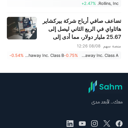
+2.47%
Rollins, Inc.
تضاعف صافي أرباح شركة بيركشاير
هاثاواي في الربع الثاني ليصل إلى
25.67 مليار دولار، مما أدى إلى
تسريع عمليات إعادة شراء الأسهم.
منصة سهم
08/08 12:26
-0.54%
Berkshire Hathaway Inc. Class B
-0.75%
Berkshire Hathaway Inc. Class A
معك.. لأبعد مدى