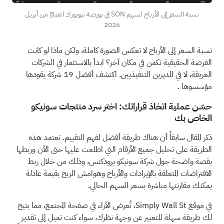
نسبة السعر إلى الأرباح لسهم SON في بورصة نيويورك اعتبارًا من أبريل
2026
نسبة السعر إلى الأرباح لا تعكس الصورة كاملة، ولكن ماذا لو كانت
الفرصة الحقيقية تكمن في مكان آخر؟
ابدأ بالاستثمار في الشركات
العريقة، لا في المديرين التنفيذيين. اكتشف أفضل 19 شركة يقودها
مؤسسوها
.
حسّن عملية اتخاذ قراراتك: اختر سرد منتجات سونيكو
الخاص بك
ذكر المقال سابقاً أن هناك طريقة أفضل لفهم التقييم. تعتمد هذه
الطريقة على تحليل جميع الأرقام التي اطلعت عليها حتى الآن وربطها
بقصة واضحة حول شركة سونيكو برودكتس، وذلك من خلال ربط
الافتراضات المتعلقة بالإيرادات والأرباح وهوامش الربح بقيمة عادلة
يمكنك مقارنتها مباشرة بسعر السهم الحالي.
في موقع Simply Wall St، تُعرض الآراء في صفحة المجتمع، مما يتيح
لك طريقة سهلة للتعبير عن وجهة نظرك، سواء كنت تميل إلى تقدير