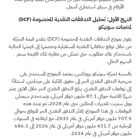
الأرقام في سياق استثماري أشمل.
النهج الأول: تحليل التدفقات النقدية المخصومة
(DCF)
لمنتجات سونيكو
يقوم نموذج التدفقات النقدية المخصومة
(DCF)
بتقدير قيمة الشركة
من خلال توقع تدفقاتها النقدية المستقبلية وخصمها إلى قيمتها الحالية
باستخدام عائد مطلوب، حتى تتمكن من مقارنة تلك القيمة بسعر
السهم الحالي.
بالنسبة لشركة سونيكو برودكتس، يعتمد النموذج المستخدم على
منهجية التدفق النقدي الحر إلى حقوق الملكية على مرحلتين، استنادًا
إلى توقعات التدفق النقدي. يبلغ التدفق النقدي الحر خلال الاثني عشر
شهرًا الماضية حوالي 87.1 مليون دولار أمريكي، وتستخدم سيمبلي
وول ستريت تقديرات المحللين حتى عام 2028، ثم تمدد هذه
التوقعات. في هذا النموذج، يُقدّر التدفق النقدي الحر المتوقع بحوالي
707.9 مليون دولار أمريكي في عام 2035، مع ارتفاعه في السنوات
المرحلية من 431.7 مليون دولار أمريكي في عام 2026 إلى 686.3
مليون دولار أمريكي في عام 2034.