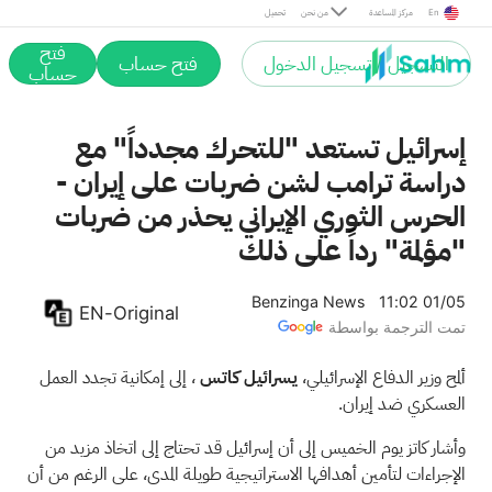
En
مركز المساعدة
من نحن
تحميل
فتح
التسجيل / تسجيل الدخول
فتح حساب
حساب
إسرائيل تستعد "للتحرك مجدداً" مع
دراسة ترامب لشن ضربات على إيران -
الحرس الثوري الإيراني يحذر من ضربات
"مؤلمة" رداً على ذلك
Benzinga News
11:02 01/05
EN-Original
تمت الترجمة بواسطة
ألمح وزير الدفاع الإسرائيلي،
يسرائيل كاتس
، إلى إمكانية تجدد العمل
العسكري ضد إيران.
وأشار كاتز يوم الخميس إلى أن إسرائيل قد تحتاج إلى اتخاذ مزيد من
الإجراءات لتأمين أهدافها الاستراتيجية طويلة المدى، على الرغم من أن