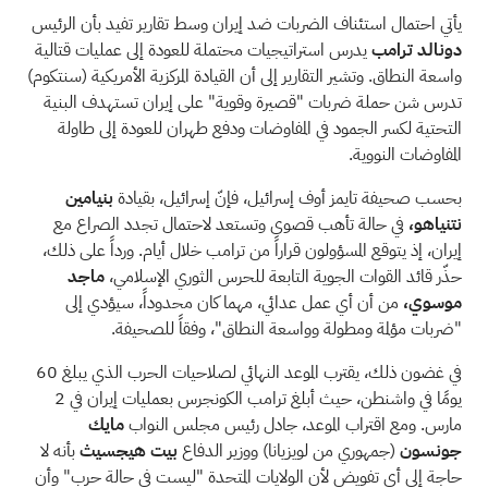
يأتي احتمال استئناف الضربات ضد إيران وسط تقارير تفيد بأن الرئيس
دونالد ترامب
يدرس
استراتيجيات محتملة للعودة إلى عمليات قتالية
واسعة النطاق. وتشير التقارير إلى أن القيادة المركزية الأمريكية (سنتكوم)
تدرس شن حملة ضربات "قصيرة وقوية" على إيران تستهدف البنية
التحتية لكسر الجمود في المفاوضات ودفع طهران للعودة إلى طاولة
المفاوضات النووية.
بحسب صحيفة تايمز أوف إسرائيل، فإنّ إسرائيل، بقيادة
بنيامين
نتنياهو،
في حالة تأهب قصوى
وتستعد لاحتمال تجدد الصراع مع
إيران، إذ يتوقع المسؤولون قراراً من ترامب خلال أيام. ورداً على ذلك،
حذّر قائد القوات الجوية التابعة للحرس الثوري الإسلامي،
ماجد
موسوي،
من أن أي عمل عدائي، مهما كان محدوداً، سيؤدي إلى
"ضربات مؤلمة ومطولة وواسعة النطاق"، وفقاً للصحيفة.
في غضون ذلك،
يقترب الموعد النهائي
لصلاحيات الحرب الذي يبلغ 60
يومًا في واشنطن، حيث أبلغ ترامب الكونجرس بعمليات إيران في 2
مارس. ومع اقتراب الموعد، جادل رئيس مجلس النواب
مايك
جونسون
(جمهوري من لويزيانا) ووزير الدفاع
بيت هيجسيث
بأنه لا
حاجة إلى أي تفويض لأن الولايات المتحدة "ليست في حالة حرب" وأن