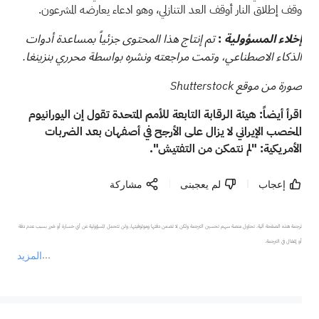
وقف إطلاق النار أوقف العد التنازلي، وهو ادعاء يعارضه المشرعون.
:
إخلاء المسؤولية
تم إنتاج هذا المحتوى جزئياً بمساعدة أدوات
الذكاء الاصطناعي، وتمت مراجعته ونشره بواسطة محرري بنزينغا.
صورة من موقع Shutterstock
اقرأ أيضاً:
هيئة الرقابة التابعة للأمم المتحدة تقول إن اليورانيوم
المخصب الإيراني لا يزال على الأرجح في أصفهان بعد الضربات
الأمريكية: "لم نتمكن من التفتيش".
إعجاب
لم يعجبنى
مشاركة
ترجمة هذه الصفحة آلية. تحاول منصة سهم تحسين الترجمة ولكن لا تضمن دقتها وموثوقيتها، ولن تتحمل المسؤولية عن أي خسارة أو ضرر بسبب عدم دقة 
المزيد
يمثل المحتوى أعلاه المسؤولية الشخصية للمؤلف وآرائه فقط، ولا يمثل أي مسؤولية لمنصة سهم، ولا يمكن لمنصة سهم تأكيد صحة ودقة ومصداقية المحتوى 