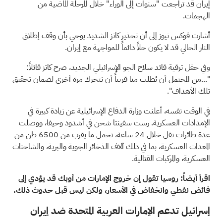
إيران قد تراجعت "سنوات إلى الوراء" خلال المرحلة الماضية من
الهجمات.
أشارت
فوكس نيوز إلى أن تحذير كاتز الشديد يوحي بأن وقف إطلاق
النار الحالي قد لا يكون حلاً دائماً للمواجهة مع إيران.
وفي حفل ترقية قائد سلاح الجو الإسرائيلي الجديد، صرح كاتز قائلاً:
"...من المحتمل أن يُطلب منا قريباً أن نتحرك مرة أخرى لضمان تحقيق
تلك الأهداف".
في الوقت نفسه، أعلنت وزارة الدفاع الإسرائيلية عن زيادة كبيرة في
الإمدادات العسكرية. رست سفينتا شحن في أشدود وحيفا، ووصلت
عدة طائرات نقل خلال 24 ساعة، تحمل ما يقرب من 6500 طن من
المعدات العسكرية، بما في ذلك آلاف الذخائر الجوية والبرية، والشاحنات
العسكرية، والمركبات القتالية.
اقرأ أيضاً:
روسيا تقول إن خروج الإمارات من أوبك قد يؤدي إلى
فائض نفطي وانخفاض في الأسعار، ولكن ليس قبل حدوث ذلك.
إسرائيل تدعم الإمارات العربية المتحدة ضد إيران