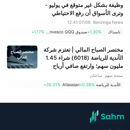
وظيفة بشكل غير متوقع في يوليو -
وترى الأسواق أن رفع الاحتياطي
الفيدرالي لأسعار الفائدة في
07/08 12:41
Benzinga News
سبتمبر أقل احتمالاً.
ناسداك
+1.30%
صندوق Invesco QQQ، السلسلة 1
+1.17%
مختصر الصباح المالي | تعتزم شركة
الأندية للرياضة (6018) شراء 1.45
مليون سهم؛ وارتفع صافي أرباح
شركة سماسكو (1834) بنسبة
منصة سهم
ساعتان
51% في الربع الثاني؛ وقفزت أسهم
الأندية للرياضة
+0.38%
Atlassian
+35.31%
شركة أتلاسيان (TEAM) بنسبة
35% بفضل الأرباح القوية