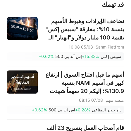
قد تهمك
عند الضرورة، يرجى استشارة مستشار استثمار محترف. لا تقدم منصة سهم أي مشورة استثمارية، ولا تقدم أي التزامات أو ضمانات.
تضاعف الإيرادات وهبوط الأسهم
بنسبة 10%: مفارقة "سبيس إكس"
بقيمة 100 مليار دولار و"انهيار" الـ
912 مليون سهم... ما هي الخطوة
05/08 10:08
Sahm Platfrom
التالية في التداول؟
سبيس إكس
+15.83%
إس آند بي 500
+0.62%
أسهم ما قبل افتتاح السوق | ارتفاع
كبير في أسهم NAMI بنسبة
130.9%؛ إليكم 20 سهماً شهدت
تحركات قبل افتتاح السوق (7
منصة سهم
07/08 08:15
أغسطس)
داو جونز الصناعي
+0.28%
إس آند بي 500
+0.62%
قام أصحاب العمل بتسريح 23 ألف