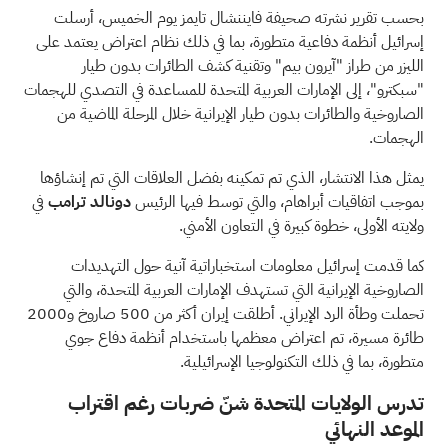
بحسب
تقرير نشرته
صحيفة فايننشال تايمز يوم الخميس، أرسلت
إسرائيل أنظمة دفاعية متطورة، بما في ذلك نظام اعتراض يعتمد على
الليزر من طراز "آيرون بيم" وتقنية كشف الطائرات بدون طيار
"سبكترو"، إلى الإمارات العربية المتحدة للمساعدة في التصدي للهجمات
الصاروخية والطائرات بدون طيار الإيرانية خلال المرحلة الماضية من
الهجمات.
يمثل هذا الانتشار، الذي تم تمكينه بفضل العلاقات التي تم إنشاؤها
بموجب اتفاقيات أبراهام، والتي توسط فيها الرئيس
دونالد ترامب
في
ولايته الأولى، خطوة كبيرة في التعاون الأمني.
كما قدمت إسرائيل معلومات استخباراتية آنية حول التهديدات
الصاروخية الإيرانية التي تستهدف الإمارات العربية المتحدة، والتي
تحملت وطأة الرد الإيراني. أطلقت إيران أكثر من 500 صاروخ و2000
طائرة مسيرة، تم اعتراض معظمها باستخدام أنظمة دفاع جوي
متطورة، بما في ذلك التكنولوجيا الإسرائيلية.
تدرس الولايات المتحدة شنّ ضربات رغم اقتراب
الموعد النهائي