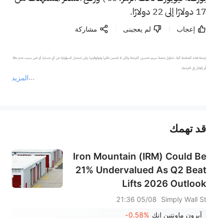
17 دولارًا إلى 22 دولارًا.
إعجاب
لم يعجبنى
مشاركة
ترجمة هذه الصفحة آلية. تحاول منصة سهم تحسين الترجمة ولكن لا تضمن دقتها وموثوقيتها، ولن تتحمل المسؤولية عن أي خسارة أو ضرر بسبب عدم دقة 
المزيد
يمثل المحتوى أعلاه المسؤولية الشخصية للمؤلف وآرائه فقط، ولا يمثل أي مسؤولية لمنصة سهم، ولا يمكن لمنصة سهم تأكيد صحة ودقة ومصداقية المحتوى 
قد تهمك
عند الضرورة، يرجى استشارة مستشار استثمار محترف. لا تقدم منصة سهم أي مشورة استثمارية، ولا تقدم أي التزامات أو ضمانات.
Iron Mountain (IRM) Could Be
21% Undervalued As Q2 Beat
Lifts 2026 Outlook
05/08 21:36
Simply Wall St
آيرون ماونتين إنك
-0.58%