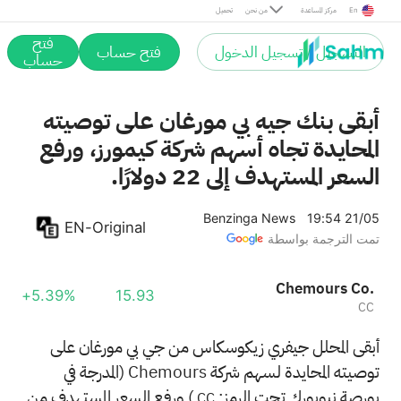
En
مركز المساعدة
من نحن
تحميل
فتح
التسجيل / تسجيل الدخول
فتح حساب
حساب
أبقى بنك جيه بي مورغان على توصيته
المحايدة تجاه أسهم شركة كيمورز، ورفع
السعر المستهدف إلى 22 دولارًا.
Benzinga News
19:54 21/05
EN-Original
تمت الترجمة بواسطة
Chemours Co.
+5.39%
15.93
CC
أبقى المحلل جيفري زيكوسكاس من جي بي مورغان على
توصيته المحايدة لسهم شركة Chemours (المدرجة في
بورصة نيويورك تحت الرمز:
) ورفع السعر المستهدف من
CC