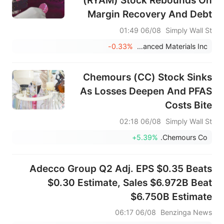
(RYAM) Stock Rebounds On
Margin Recovery And Debt
Scrutiny
06/08 01:49
Simply Wall St
-0.33%
Rayonier Advanced Materials Inc
Chemours (CC) Stock Sinks
As Losses Deepen And PFAS
Costs Bite
06/08 02:18
Simply Wall St
+5.39%
Chemours Co.
Adecco Group Q2 Adj. EPS $0.35 Beats
$0.30 Estimate, Sales $6.972B Beat
$6.750B Estimate
06/08 06:17
Benzinga News