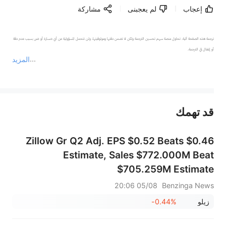
إعجاب
لم يعجبنى
مشاركة
ترجمة هذه الصفحة آلية. تحاول منصة سهم تحسين الترجمة ولكن لا تضمن دقتها وموثوقيتها، ولن تتحمل المسؤولية عن أي خسارة أو ضرر بسبب عدم دقة 
المزيد
يمثل المحتوى أعلاه المسؤولية الشخصية للمؤلف وآرائه فقط، ولا يمثل أي مسؤولية لمنصة سهم، ولا يمكن لمنصة سهم تأكيد صحة ودقة ومصداقية المحتوى 
قد تهمك
عند الضرورة، يرجى استشارة مستشار استثمار محترف. لا تقدم منصة سهم أي مشورة استثمارية، ولا تقدم أي التزامات أو ضمانات.
Zillow Gr Q2 Adj. EPS $0.52 Beats $0.46
Estimate, Sales $772.000M Beat
$705.259M Estimate
05/08 20:06
Benzinga News
زيلو
-0.44%