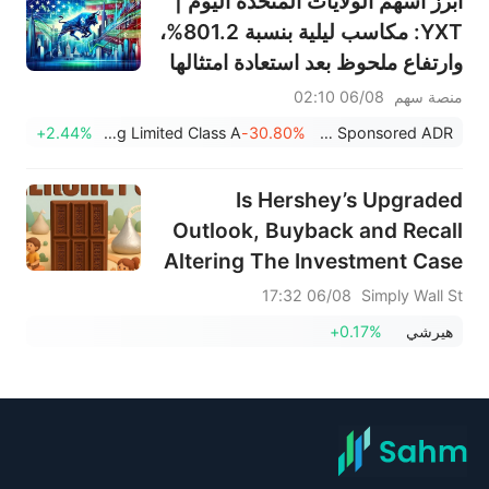
أبرز أسهم الولايات المتحدة اليوم |
YXT: مكاسب ليلية بنسبة 801.2%،
وارتفاع ملحوظ بعد استعادة امتثالها
لقواعد ناسداك، والقضاء على خطر
منصة سهم
06/08 02:10
الشطب من البورصة
+2.44%
Julong Holding Limited Class A
-30.80%
YXT.COM Group Holding Limited Sponsored ADR
Is Hershey’s Upgraded
Outlook, Buyback and Recall
Altering The Investment Case
For HSY?
06/08 17:32
Simply Wall St
هيرشي
+0.17%