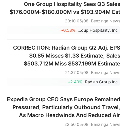
One Group Hospitality Sees Q3 Sales
$176.000M-$180.000M vs $193.904M Est
05/08 20:10
Benzinga News
-0.58%
ONE Group Hospitality, Inc.
CORRECTION: Radian Group Q2 Adj. EPS
$0.85 Misses $1.33 Estimate, Sales
$503.712M Miss $537.199M Estimate
05/08 21:37
Benzinga News
+2.40%
Radian Group Inc.
Expedia Group CEO Says Europe Remained
Pressured, Particularly Outbound Travel,
As Macro Headwinds And Reduced Air
Capacity Weighed On Demand; APAC
05/08 22:50
Benzinga News