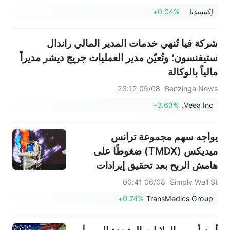
Rebounded From The Disruption Related
اٍكسبيديا
+0.04%
To The Middle East; Consumer Bookings
Were Up 8%, Driven By O...
شركة فيا تُنهي خدمات المدير المالي راندال
ستيفنسون؛ وتُعيّن مدير العمليات جريج ديشر مديراً
مالياً بالوكالة
05/08 23:12
Benzinga News
+3.63%
Veea Inc.
يواجه سهم مجموعة ترانس
ميديكس (TMDX) ضغوطًا على
هامش الربح بعد تحقيق إيرادات
قياسية
06/08 00:41
Simply Wall St
+0.74%
TransMedics Group