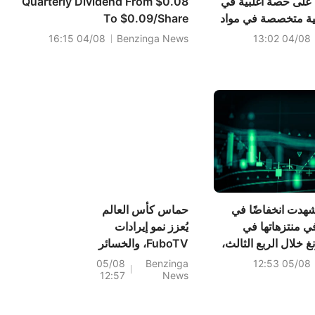
على حصة أغلبية في
Quarterly Dividend From $0.08
ية متخصصة في مواد
To $0.09/Share
 ولم يتم الكشف عن
04/08 16:15
Benzinga News
04/08 13:02
 شهدت انخفاضًا في
حماس كأس العالم
ي منتزهاتها في
يُعزز نمو إيرادات
 خلال الربع الثالث،
FuboTV، والخسائر
مر في الربع الرابع.
تستمر في التقلص
05/08
Benzinga
05/08 12:53
12:57
News