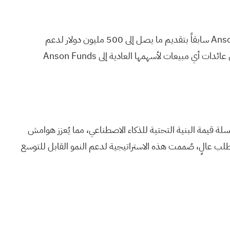
أجرت شركة KWM تعديلاً على اتفاقية شراء الأوراق المالية المعلن عنها سابقاً مع شركة Anson Funds، والتي بموجبها التزمت Anson Funds سابقاً بتقديم ما يصل إلى 500 مليون دولار لدعم
استراتيجية الشركة المتعلقة بخزائن البيتكوين. وسيسمح هذا التعديل لشركة KWM باستخدام المبلغ المتبقي وقدره 485 مليون دولار من عائدات أي مبيعات لأسهمها العادية إلى Anson Funds
تكامل الرأسي عبر سلسلة قيمة البنية التحتية للذكاء الاصطناعي، مما يُعزز هوامش
طلب عالٍ، صُممت هذه الاستراتيجية لدعم النمو القابل للتوسع