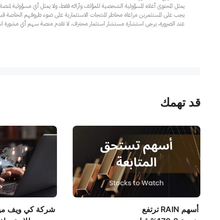
عند الضرورة، يرجى استشارة مستشار استثمار محترف. لا تقدم منصة سهم أي مشورة استثم
قد تهمك
أسهم RAIN ترتفع
شركة كي ويف ميدي