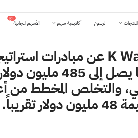
رائج
المنتجات
الرسوم
أكاديمية سهم
الأسهم المجانية
أعلنت شركة K Wave Media عن مب
الوصول إلى رأس المال بما 
عي، والتخلص المخطط من أعم
قريباً.