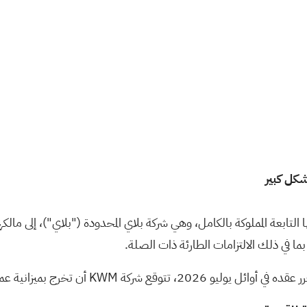
كل كبير
لى بيع أكبر شركاتها التابعة المملوكة بالكامل، وهي شركة بلاي المحدودة ("بلاي")،
ة عمومية معززة بشكل كبير ومستوى ديون منخفض.