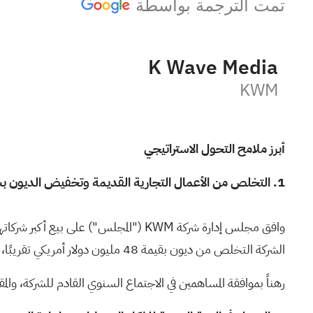
تمت الترجمة بواسطة
K Wave Media
KWM
أبرز ملامح التحول الاستراتيجي
1.
التخلص من الأعمال التجارية القديمة وتخفيض الديون بش
وافق مجلس إدارة شركة KWM ("المجلس") ع
الشركة التخلص من ديون بقيمة 48 مليون دولار أمريكي تقريبًا، بما في ذلك الالتزامات الطارئة ذات الصلة.
رهناً بموافقة المساهمين في الاجتماع السنوي القادم للشركة، والمقرر عقده في أوائل يوليو 2026، تتوقع شركة KWM أن تخرج بميزاني