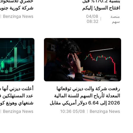
بنسبة 170.2% قبل
حصري للاستحواذ 
افتتاح السوق؛ إليكم
شركة كورية جنوب
20 سهماً تشهد
أشباه الموصلات؛
منصة
04/08
Benzinga News
سهم
08:32
تحركات قبل افتتاح
شروط الصفقة.
السوق (4 أغسطس)
رفعت شركة والت ديزني توقعاتها
أعلنت ديزني أنها
المعدلة لأرباح السهم للسنة المالية
عدد المستهلكين ف
2026 إلى 6.64 دولار أمريكي مقابل
شنغهاي وهونغ كونغ
6.81 دولار أمريكي كانت متوقعة
وأن هذا الوضع مست
Benzinga News
05/08 10:36
Benzinga News