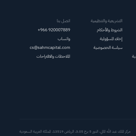
التشريعية والتنظيمية
اتصل بنا
الشروط والأحكام
+966 920007889
إخلاء المسؤولية
واتساب
سياسة الخصوصية
cs@sahmcapital.com
ية
الملاحظات والاقتراحات
أدوات د
مركز الملك عبد الله المالي، الدور 5 برج 3.05، الرياض 13519، المملكة العربية السعودية