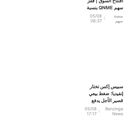
افتتاح السوق | قفز
سهم QNME بنسبة
193.3%؛ إليكم 20
منصة
05/08
سهم
08:37
سهماً تشهد تحركات
قبل افتتاح السوق (4
أغسطس)
سبيس إكس تختار
إنفيديا؛ ضغط بيعي
قصير الأجل يدفع
السوق للارتفاع، لكن
05/08
Benzinga
17:17
News
التفاؤل المفرط ينذر
بالخطر