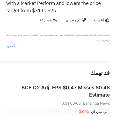
with a Market Perform and lowers the price
target from $31 to $25.
إعجاب
لم يعجبنى
مشاركة
ترجمة هذه الصفحة آلية. تحاول منصة سهم تحسين الترجمة ولكن لا تضمن دقتها وموثوقيتها، ولن تتحمل المسؤولية عن أي خسارة أو ضرر بسبب عدم دقة 
المزيد
يمثل المحتوى أعلاه المسؤولية الشخصية للمؤلف وآرائه فقط، ولا يمثل أي مسؤولية لمنصة سهم، ولا يمكن لمنصة سهم تأكيد صحة ودقة ومصداقية المحتوى 
قد تهمك
عند الضرورة، يرجى استشارة مستشار استثمار محترف. لا تقدم منصة سهم أي مشورة استثمارية، ولا تقدم أي التزامات أو ضمانات.
BCE Q2 Adj. EPS $0.47 Misses $0.48
Estimate
06/08 10:31
Benzinga News
بي سي اي
-0.09%