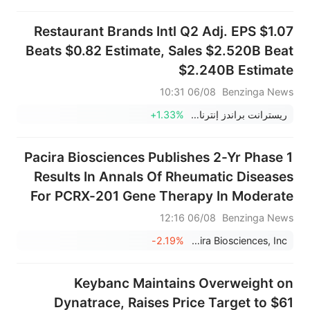
Restaurant Brands Intl Q2 Adj. EPS $1.07
Beats $0.82 Estimate, Sales $2.520B Beat
$2.240B Estimate
06/08 10:31
Benzinga News
ريسترانت براندز إنترناشيونال
+1.33%
Pacira Biosciences Publishes 2-Yr Phase 1
Results In Annals Of Rheumatic Diseases
For PCRX-201 Gene Therapy In Moderate
To Severe Knee Osteoarthritis, Showing
06/08 12:16
Benzinga News
Tolerability And Improvements In Pain,
-2.19%
Pacira Biosciences, Inc.
Stiffness, And Function
Keybanc Maintains Overweight on
Dynatrace, Raises Price Target to $61