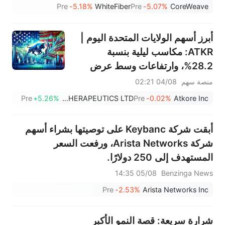
التوالي؛ وشهد عملاق الحوسبة
Pre
-5.18%
WhiteFiber
Pre
-5.07%
CoreWeave
السحابية ارتفاعًا ملحوظًا، حيث
تجاوزت قيمة أمازون 3 تريليونات
أبرز أسهم الولايات المتحدة اليوم |
دولار؛ وسجلت أسهم VVX وFBK
ATKR: مكاسب ليلية بنسبة
أعلى مستوياتها على الإ
28.2%، وارتفاعات وسط عرض
استحواذ على شركة بريسميان
منصة سهم
04/08 02:21
وأرباح ربع سنوية قوية فاقت
Pre
+5.26%
AUTOLUS THERAPEUTICS LTD
Pre
-0.02%
Atkore Inc
التوقعات
أبقت شركة Keybanc على توصيتها بشراء أسهم
شركة Arista Networks، ورفعت السعر
المستهدف إلى 250 دولارًا.
05/08 14:35
Benzinga News
Pre
-2.53%
Arista Networks Inc
شرارة سريعة: قصة النمو الأكبر