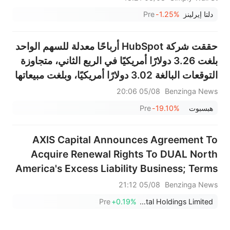
دلتا إيرلينز
-1.25%
Pre
حققت شركة HubSpot أرباحًا معدلة للسهم الواحد
بلغت 3.26 دولارًا أمريكيًا في الربع الثاني، متجاوزة
التوقعات البالغة 3.02 دولارًا أمريكيًا، وبلغت مبيعاتها
911.700 مليون دولار أمريكي، متجاوزة التوقعات
05/08 20:06
Benzinga News
البالغة 898.324 مليون دولار أمريكي.
هبسبوت
-19.10%
Pre
AXIS Capital Announces Agreement To
Acquire Renewal Rights To DUAL North
America's Excess Liability Business; Terms
Not Disclosed
05/08 21:12
Benzinga News
Pre
+0.19%
Axis Capital Holdings Limited