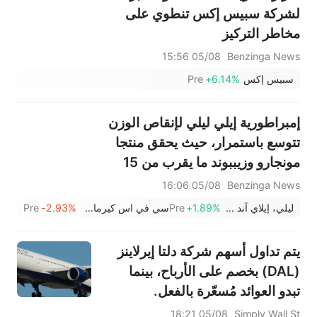
لشركة سبيس إكس تنطوي على
مخاطر التركيز
05/08 15:56
Benzinga News
سبيس إكس
+6.14%
Pre
إمبراطورية إيلي ليلي لإنقاص الوزن
تتوسع باستمرار، حيث يحقق منتجا
مونجارو وزيببوند ما يقرب من 15
مليار دولار.
05/08 16:06
Benzinga News
ليلي، إيلاي آند كو
+1.89%
Pre
سي في اس كيرمارك
-2.93%
Pre
يتم تداول أسهم شركة دلتا إيرلاينز
(DAL) بخصم على الأرباح، بينما
تبدو العوائد مُسعّرة بالفعل.
05/08 18:21
Simply Wall St