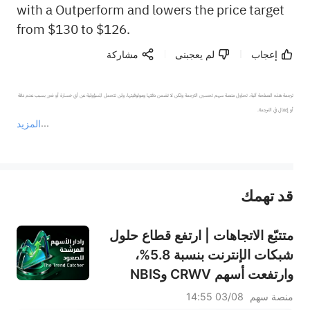
with a Outperform and lowers the price target
from $130 to $126.
إعجاب
لم يعجبنى
مشاركة
ترجمة هذه الصفحة آلية. تحاول منصة سهم تحسين الترجمة ولكن لا تضمن دقتها وموثوقيتها، ولن تتحمل المسؤولية عن أي خسارة أو ضرر بسبب عدم دقة 
المزيد
يمثل المحتوى أعلاه المسؤولية الشخصية للمؤلف وآرائه فقط، ولا يمثل أي مسؤولية لمنصة سهم، ولا يمكن لمنصة سهم تأكيد صحة ودقة ومصداقية المحتوى 
قد تهمك
عند الضرورة، يرجى استشارة مستشار استثمار محترف. لا تقدم منصة سهم أي مشورة استثمارية، ولا تقدم أي التزامات أو ضمانات.
متتبّع الاتجاهات | ارتفع قطاع حلول
شبكات الإنترنت بنسبة 5.8%،
وارتفعت أسهم CRWV وNBIS
بنسبة 12.34% و11.97% على
منصة سهم
03/08 14:55