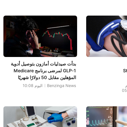
بدأت صيدليات أمازون بتوصيل أدوية
S
GLP-1 لمرضى برنامج Medicare
المؤهلين مقابل 50 دولارًا شهريًا
م
Benzinga News
اليوم 10:08
05