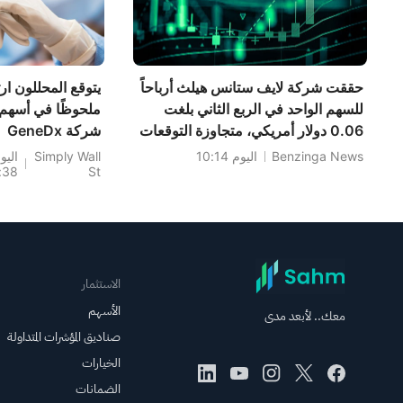
حققت شركة لايف ستانس هيلث أرباحاً
يتوقع المحللون ارت
للسهم الواحد في الربع الثاني بلغت
ملحوظًا في أسهم
0.06 دولار أمريكي، متجاوزة التوقعات
شركة GeneDx
البالغة 0.04 دولار أمريكي، وبلغت
rp.
Benzinga News
اليوم 10:14
Simply Wall
اليو
:38
St
المبيعات 435.354 مليون دولار
(المدرجة في بور
أمريكي، متجاوزة التوقعات البالغة
ناسداك تحت الرمز
414.577 مليون دولار أمريكي.
WGS) بعد النتائج
الأخيرة.
الاستثمار
الأسهم
معك.. لأبعد مدى
صناديق المؤشرات المتداولة
الخيارات
الضمانات