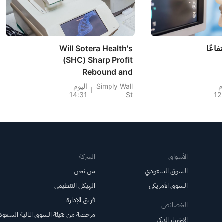
فاعًا
Will Sotera Health's
(SHC) Sharp Profit
Rebound and
Higher EPS Rewrite
Holdings Co
م
Simply Wall
اليوم
14:31
St
12
صة
Its Turnaround
:
Narrative?
الأسواق
الشركة
السوق السعودي
من نحن
السوق الأمريكي
الهيكل التنظيمي
فريق الإدارة
الخصائص
مرخصة من هيئة السوق المالية السعود
الاختيار الذكي