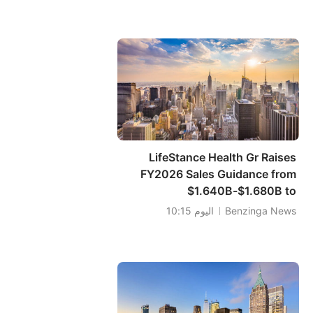
LifeStance Health Gr Raises
FY2026 Sales Guidance from
$1.640B-$1.680B to
$1.685B-$1.725B vs $1.665B Est
Benzinga News
اليوم 10:15