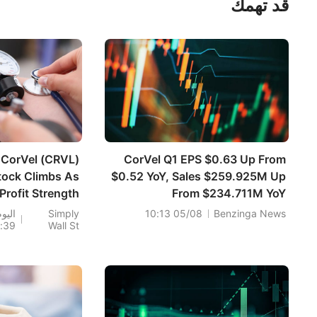
قد تهمك
CorVel (CRVL)
CorVel Q1 EPS $0.63 Up From
tock Climbs As
$0.52 YoY, Sales $259.925M Up
Profit Strength
From $234.711M YoY
Meets Inflation
Benzinga News
05/08 10:13
Simply
اليو
:39
Wall St
Questions