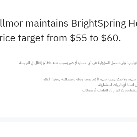
llmor maintains BrightSpring 
rice target from $55 to $60.
ارية، ولا تقدم أي التزامات أو ضمانات.