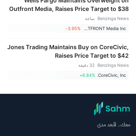
Wells Fargo Maintains Overweight on
Outfront Media, Raises Price Target to $38
Benzinga News
ساعة
-3.95%
OUTFRONT Media Inc.
Jones Trading Maintains Buy on CoreCivic,
Raises Price Target to $42
Benzinga News
32 دقيقة
+6.84%
CoreCivic, Inc.
معك.. لأبعد مدى