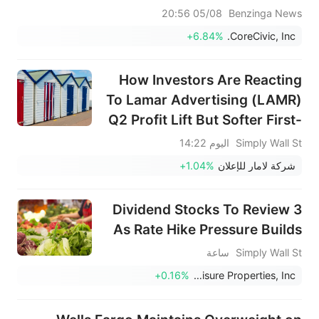
05/08 20:56
Benzinga News
+6.84%
CoreCivic, Inc.
How Investors Are Reacting
To Lamar Advertising (LAMR)
Q2 Profit Lift But Softer First-
Half Earnings
Simply Wall St
اليوم 14:22
شركة لامار للإعلان
+1.04%
3 Dividend Stocks To Review
As Rate Hike Pressure Builds
Simply Wall St
ساعة
+0.16%
Gaming and Leisure Properties, Inc.