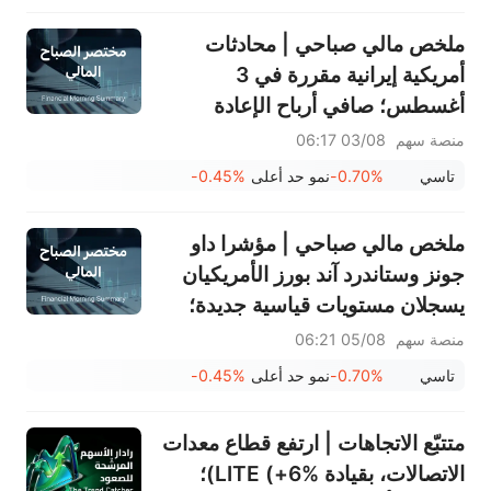
ملخص مالي صباحي | محادثات
أمريكية إيرانية مقررة في 3
أغسطس؛ صافي أرباح الإعادة
السعودية (8200) يرتفع بنسبة
منصة سهم
03/08 06:17
84%؛ شركة الخزف السعودي
تاسي
-0.70%
نمو حد أعلى
-0.45%
(2040) وشركة الكابلات السعودية
(2110) وغيرها تعلن عن أرباحها
ملخص مالي صباحي | مؤشرا داو
جونز وستاندرد آند بورز الأمريكيان
يسجلان مستويات قياسية جديدة؛
سهم بالانتير يرتفع بنسبة 29.5%
منصة سهم
05/08 06:21
بعد تجاوز توقعات الأرباح؛ شركة
تاسي
-0.70%
نمو حد أعلى
-0.45%
مرافق (2083) تحقق نموًا في
الإيرادات بنسبة 13.6%
متتبّع الاتجاهات | ارتفع قطاع معدات
الاتصالات، بقيادة LITE (+6%)؛