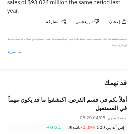
sales of $93.024 million the same period last
year.
إعجاب
لم يعجبنى
مشاركة
ترجمة هذه الصفحة آلية. تحاول منصة سهم تحسين الترجمة ولكن لا تضمن دقتها وموثوقيتها، ولن تتحمل المسؤولية عن أي خسارة أو ضرر بسبب عدم دقة 
المزيد
يمثل المحتوى أعلاه المسؤولية الشخصية للمؤلف وآرائه فقط، ولا يمثل أي مسؤولية لمنصة سهم، ولا يمكن لمنصة سهم تأكيد صحة ودقة ومصداقية المحتوى 
قد تهمك
عند الضرورة، يرجى استشارة مستشار استثمار محترف. لا تقدم منصة سهم أي مشورة استثمارية، ولا تقدم أي التزامات أو ضمانات.
أهلاً بكم في قسم الفرص: اكتشفوا ما قد يكون مهماً
في المستقبل
منصة سهم
04/08 08:29
إس آند بي 500
-0.09%
ناسداك
+0.03%