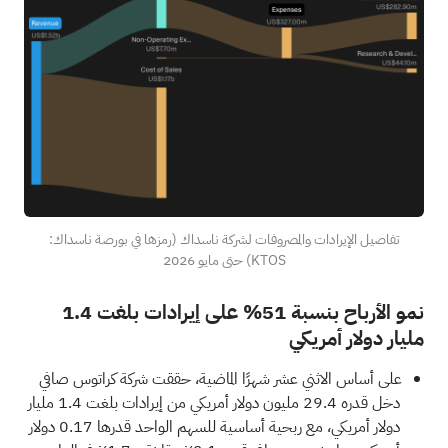
تفاصيل الإيرادات والمصروفات لشركة ناسداك (رمزها في بورصة ناسداك:
KTOS) حتى مايو 2026
نمو الأرباح بنسبة 51% على إيرادات بلغت 1.4
مليار دولار أمريكي
على أساس الاثني عشر شهرًا الماضية، حققت شركة كراتوس صافي
دخل قدره 29.4 مليون دولار أمريكي من إيرادات بلغت 1.4 مليار
دولار أمريكي، مع ربحية أساسية للسهم الواحد قدرها 0.17 دولار