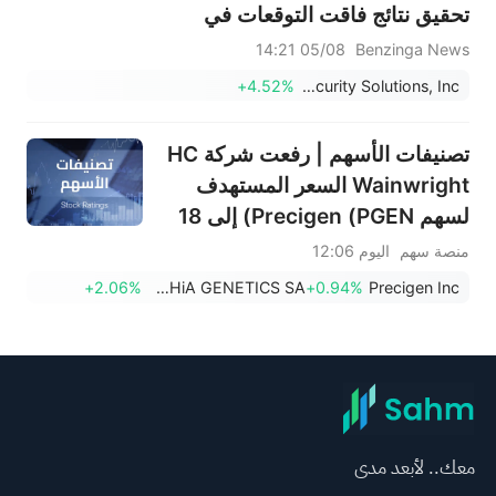
تحقيق نتائج فاقت التوقعات في
الربع الثاني ورفع التوقعات؟
05/08 14:21
Benzinga News
+4.52%
Kratos Defense & Security Solutions, Inc.
تصنيفات الأسهم | رفعت شركة HC
Wainwright السعر المستهدف
لسهم Precigen (PGEN) إلى 18
دولار، ما يشير إلى إمكانية ارتفاعه
منصة سهم
اليوم 12:06
بنسبة 161.25%؛ فيما رفعت
+2.06%
SOPHiA GENETICS SA
+0.94%
Precigen Inc
Tigress السعر المستهدف لسهم
مايكروسوفت (MSFT) إلى 690
دولار
معك.. لأبعد مدى