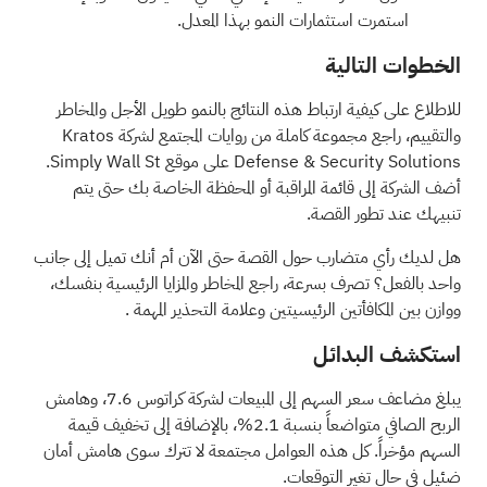
استمرت استثمارات النمو بهذا المعدل.
الخطوات التالية
للاطلاع على كيفية ارتباط هذه النتائج بالنمو طويل الأجل والمخاطر
والتقييم، راجع مجموعة كاملة من
روايات المجتمع
لشركة Kratos
Defense & Security Solutions على موقع Simply Wall St.
أضف الشركة إلى
قائمة المراقبة
أو
المحفظة
الخاصة بك حتى يتم
تنبيهك عند تطور القصة.
هل لديك رأي متضارب حول القصة حتى الآن أم أنك تميل إلى جانب
واحد بالفعل؟ تصرف بسرعة، راجع المخاطر والمزايا الرئيسية بنفسك،
ووازن بين
المكافأتين الرئيسيتين وعلامة التحذير المهمة
.
استكشف البدائل
يبلغ مضاعف سعر السهم إلى المبيعات لشركة كراتوس 7.6، وهامش
الربح الصافي متواضعاً بنسبة 2.1%، بالإضافة إلى تخفيف قيمة
السهم مؤخراً. كل هذه العوامل مجتمعة لا تترك سوى هامش أمان
ضئيل في حال تغير التوقعات.