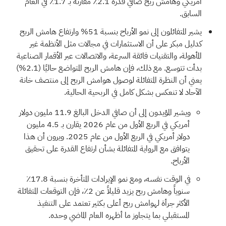
أمريكي وهامش ربح صافي قدره 2.1٪ مقارنة بـ 1.7٪ في العام
السابق.
يشير المتفائلون إلى نمو الأرباح بنسبة 51% وارتفاع هامش الربح
كدليل مبكر على أن الاستثمارات في مجالات مثل الأنظمة غير
المأهولة، والتقنيات فائقة السرعة، والاتصالات عبر الأقمار الصناعية
بدأت تتوسع. مع ذلك، فإن هامش الربح المتواضع حاليًا (2.1%)
يعني أن النظرة المتفائلة لوصول هوامش الربح إلى منتصف خانة
الآحاد لا تنعكس بشكل كامل في الربحية الحالية.
ويشير المؤيدون إلى أن صافي الدخل البالغ 11.9 مليون دولار
أمريكي في الربع الأول من عام 2026 يقارن بـ 4.5 مليون
دولار أمريكي في الربع الأول من عام 2025. ويرون أن هذا
يتوافق مع الرواية المتفائلة بشأن ارتفاع القدرة على تحقيق
الأرباح.
في الوقت نفسه، ومع نمو الإيرادات المتأخرة بنسبة 17.8٪
سنوياً وهامش ربح يزيد قليلاً عن 2٪، فإن التوقعات المتفائلة
الأكثر جرأة لهوامش ربح أعلى بكثير تعتمد على التنفيذ
المستقبلي بما يتجاوز ما أظهره العام الماضي وحده.