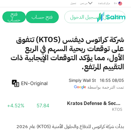
En
مركز المساعدة
من نحن
تحميل
فتح
التسجيل / تسجيل الدخول
فتح حساب
حساب
شركة كراتوس ديفنس (KTOS) تتفوق
على توقعات ربحية السهم في الربع
الأول، مما يؤكد التوقعات الإيجابية ذات
التقييم المرتفع.
Simply Wall St
16:55 08/05
EN-Original
تمت الترجمة بواسطة
Kratos Defense & Security Solutions, Inc.
+4.52%
57.84
KTOS
بدأت شركة كراتوس للدفاع والحلول الأمنية
(KTOS)
عام 2026