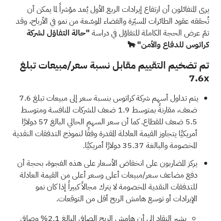
يرى المتفائلون أن ارتفاع إيرادات الربع الأول يُعد مؤشراً لما يمكن أن
تُحققه عقود الطائرات المسيّرة والفضاء الموسّعة من نمو في الأرباح، وقد
تمّ عرض الحجة الكاملة للتفاؤل في دراسة
"حالة التفاؤل لشركة
كراتوس للدفاع والأمن" 🐂
تم تضخيم التقييم مقابل نسبة سعر/مبيعات تبلغ
7.6x
يتم تداول أسهم شركة كراتوس بنسبة سعر إلى مبيعات تبلغ 7.6
ضعف، مقارنةً بمتوسط 1.9 ضعف للشركات المنافسة ومتوسط
5.5 ضعف للقطاع. كما أن سعر السهم الحالي البالغ 57 دولارًا
أمريكيًا يتجاوز القيمة العادلة المقدرة وفقًا لنموذج التدفقات النقدية
المخصومة والبالغة 35.37 دولارًا أمريكيًا.
يركز المضاربون على انخفاض الأسعار على هذه الفجوة، بحجة أن
دفع مضاعف سعر/مبيعات أعلى وسعر أعلى من القيمة العادلة
للتدفقات النقدية المخصومة لا يترك مجالاً كبيراً إذا كان نمو
الإيرادات أو توسع هامش الربح أقل من التوقعات.
يشير النقاد إلى أن هامش الربح الصافي البالغ 2.1% وصافي