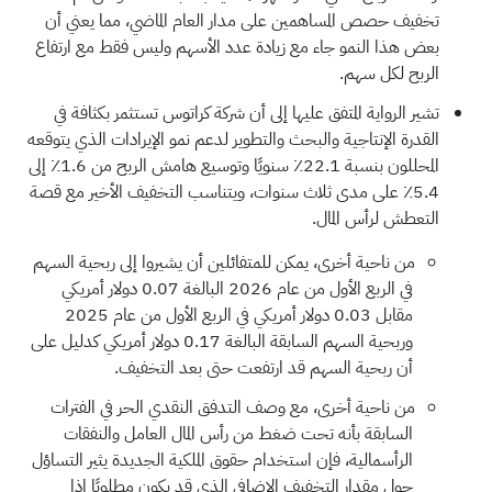
تخفيف حصص المساهمين على مدار العام الماضي، مما يعني أن
بعض هذا النمو جاء مع زيادة عدد الأسهم وليس فقط مع ارتفاع
الربح لكل سهم.
تشير الرواية المتفق عليها إلى أن شركة كراتوس تستثمر بكثافة في
القدرة الإنتاجية والبحث والتطوير لدعم نمو الإيرادات الذي يتوقعه
المحللون بنسبة 22.1٪ سنويًا وتوسيع هامش الربح من 1.6٪ إلى
5.4٪ على مدى ثلاث سنوات، ويتناسب التخفيف الأخير مع قصة
التعطش لرأس المال.
من ناحية أخرى، يمكن للمتفائلين أن يشيروا إلى ربحية السهم
في الربع الأول من عام 2026 البالغة 0.07 دولار أمريكي
مقابل 0.03 دولار أمريكي في الربع الأول من عام 2025
وربحية السهم السابقة البالغة 0.17 دولار أمريكي كدليل على
أن ربحية السهم قد ارتفعت حتى بعد التخفيف.
من ناحية أخرى، مع وصف التدفق النقدي الحر في الفترات
السابقة بأنه تحت ضغط من رأس المال العامل والنفقات
الرأسمالية، فإن استخدام حقوق الملكية الجديدة يثير التساؤل
حول مقدار التخفيف الإضافي الذي قد يكون مطلوبًا إذا