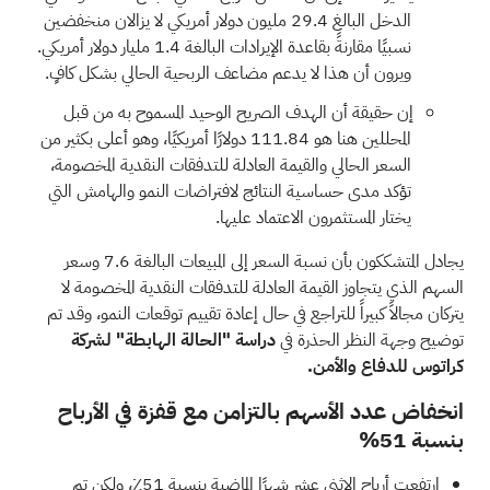
الدخل البالغ 29.4 مليون دولار أمريكي لا يزالان منخفضين
نسبيًا مقارنةً بقاعدة الإيرادات البالغة 1.4 مليار دولار أمريكي.
ويرون أن هذا لا يدعم مضاعف الربحية الحالي بشكل كافٍ.
إن حقيقة أن الهدف الصريح الوحيد المسموح به من قبل
المحللين هنا هو 111.84 دولارًا أمريكيًا، وهو أعلى بكثير من
السعر الحالي والقيمة العادلة للتدفقات النقدية المخصومة،
تؤكد مدى حساسية النتائج لافتراضات النمو والهامش التي
يختار المستثمرون الاعتماد عليها.
يجادل المتشككون بأن نسبة السعر إلى المبيعات البالغة 7.6 وسعر
السهم الذي يتجاوز القيمة العادلة للتدفقات النقدية المخصومة لا
يتركان مجالاً كبيراً للتراجع في حال إعادة تقييم توقعات النمو، وقد تم
توضيح وجهة النظر الحذرة في
دراسة "الحالة الهابطة" لشركة
كراتوس للدفاع والأمن.
انخفاض عدد الأسهم بالتزامن مع قفزة في الأرباح
بنسبة 51%
ارتفعت أرباح الاثني عشر شهرًا الماضية بنسبة 51٪، ولكن تم