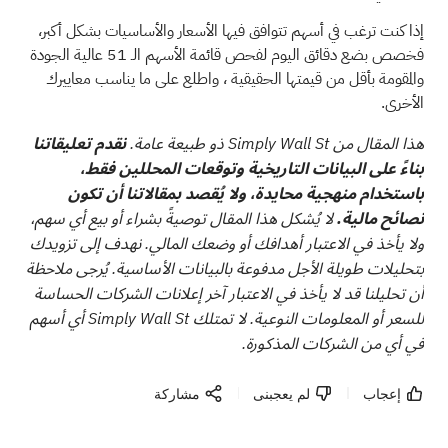
إذا كنت ترغب في أسهم تتوافق فيها الأسعار والأساسيات بشكل أكبر،
فخصص بضع دقائق اليوم لفحص قائمة
الأسهم الـ 51 عالية الجودة
والمقومة بأقل من قيمتها الحقيقية
، واطلع على ما يناسب معاييرك
الأخرى.
هذا المقال من Simply Wall St ذو طبيعة عامة.
نقدم تعليقاتنا
بناءً على البيانات التاريخية وتوقعات المحللين فقط،
باستخدام منهجية محايدة، ولا يُقصد بمقالاتنا أن تكون
نصائح مالية.
لا يُشكل هذا المقال توصيةً بشراء أو بيع أي سهم،
ولا يأخذ في الاعتبار أهدافك أو وضعك المالي. نهدف إلى تزويدك
بتحليلات طويلة الأجل مدفوعة بالبيانات الأساسية. يُرجى ملاحظة
أن تحليلنا قد لا يأخذ في الاعتبار آخر إعلانات الشركات الحساسة
للسعر أو المعلومات النوعية. لا تمتلك Simply Wall St أي أسهم
في أي من الشركات المذكورة.
إعجاب
لم يعجبنى
مشاركة