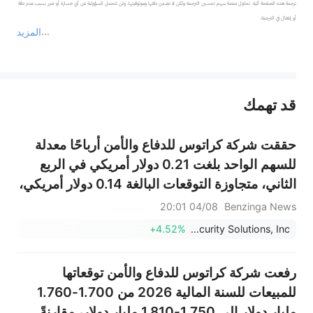
ترجمة هذه الصفحة آلية. تحاول منصة سهم تحسين الترجمة ولكن لا تضمن دقتها وموثوقيتها، ولن تتحمل المسؤولية عن أي خسارة أو ضرر بسبب عدم دقة 
المزيد
يمثل المحتوى أعلاه المسؤولية الشخصية للمؤلف وآرائه فقط، ولا يمثل أي مسؤولية لمنصة سهم، ولا يمكن لمنصة سهم تأكيد صحة ودقة ومصداقية المحتوى 
قد تهمك
عند الضرورة، يرجى استشارة مستشار استثمار محترف. لا تقدم منصة سهم أي مشورة استثمارية، ولا تقدم أي التزامات أو ضمانات.
حققت شركة كراتوس للدفاع والأمن أرباحًا معدلة
للسهم الواحد بلغت 0.21 دولار أمريكي في الربع
الثاني، متجاوزة التوقعات البالغة 0.14 دولار أمريكي،
وبلغت مبيعاتها 458.800 مليون دولار أمريكي،
04/08 20:01
Benzinga News
متجاوزة التوقعات البالغة 410.377 مليون دولار
+4.52%
Kratos Defense & Security Solutions, Inc.
أمريكي.
رفعت شركة كراتوس للدفاع والأمن توقعاتها
للمبيعات للسنة المالية 2026 من 1.700-1.760
مليار دولار إلى 1.750-1.810 مليار دولار، مقارنةً