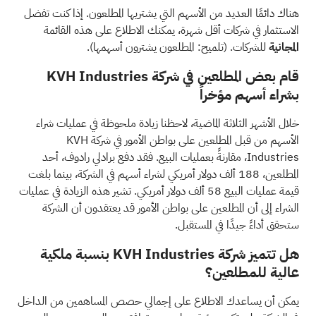
هناك دائمًا العديد من الأسهم التي يشتريها المطلعون. إذا كنت تفضل
الاستثمار في شركات أقل شهرة، يمكنك الاطلاع على هذه القائمة
المجانية
للشركات. (تلميح: المطلعون يشترون أسهمها).
قام بعض المطلعين في شركة KVH Industries
بشراء أسهم مؤخراً
خلال الأشهر الثلاثة الماضية، لاحظنا زيادة ملحوظة في عمليات شراء
الأسهم من قبل المطلعين على بواطن الأمور في شركة KVH
Industries، مقارنةً بعمليات البيع. فقد دفع برادلي رادوف، أحد
المطلعين، 188 ألف دولار أمريكي لشراء أسهم في الشركة، بينما بلغت
قيمة عمليات البيع 58 ألف دولار أمريكي. تشير هذه الزيادة في عمليات
الشراء إلى أن المطلعين على بواطن الأمور قد يعتقدون أن الشركة
ستحقق أداءً جيدًا في المستقبل.
هل تتميز شركة KVH Industries بنسبة ملكية
عالية للمطلعين؟
يمكن أن يساعدك الاطلاع على إجمالي حصص المساهمين من الداخل