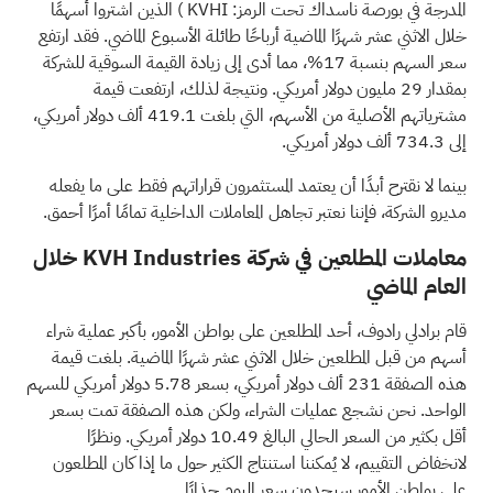
المدرجة في بورصة ناسداك تحت الرمز: KVHI
) الذين اشتروا أسهمًا
خلال الاثني عشر شهرًا الماضية أرباحًا طائلة الأسبوع الماضي. فقد ارتفع
سعر السهم بنسبة 17%، مما أدى إلى زيادة القيمة السوقية للشركة
بمقدار 29 مليون دولار أمريكي. ونتيجة لذلك، ارتفعت قيمة
مشترياتهم الأصلية من الأسهم، التي بلغت 419.1 ألف دولار أمريكي،
إلى 734.3 ألف دولار أمريكي.
بينما لا نقترح أبدًا أن يعتمد المستثمرون قراراتهم فقط على ما يفعله
مديرو الشركة، فإننا نعتبر تجاهل المعاملات الداخلية تمامًا أمرًا أحمق.
معاملات المطلعين في شركة KVH Industries خلال
العام الماضي
قام برادلي رادوف، أحد المطلعين على بواطن الأمور، بأكبر عملية شراء
أسهم من قبل المطلعين خلال الاثني عشر شهرًا الماضية. بلغت قيمة
هذه الصفقة 231 ألف دولار أمريكي، بسعر 5.78 دولار أمريكي للسهم
الواحد. نحن نشجع عمليات الشراء، ولكن هذه الصفقة تمت بسعر
أقل بكثير من السعر الحالي البالغ 10.49 دولار أمريكي. ونظرًا
لانخفاض التقييم، لا يُمكننا استنتاج الكثير حول ما إذا كان المطلعون
على بواطن الأمور سيجدون سعر اليوم جذابًا.