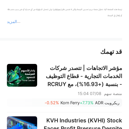
ترجمة هذه الصفحة آلية. تحاول منصة سهم تحسين الترجمة ولكن لا تضمن دقتها وموثوقيتها، ولن تتحمل المسؤولية عن أي خسارة أو ضرر بسبب عدم دقة 
المزيد
يمثل المحتوى أعلاه المسؤولية الشخصية للمؤلف وآرائه فقط، ولا يمثل أي مسؤولية لمنصة سهم، ولا يمكن لمنصة سهم تأكيد صحة ودقة ومصداقية المحتوى 
قد تهمك
عند الضرورة، يرجى استشارة مستشار استثمار محترف. لا تقدم منصة سهم أي مشورة استثمارية، ولا تقدم أي التزامات أو ضمانات.
مؤشر الاتجاهات | تتصدر شركات
الخدمات التجارية - قطاع التوظيف
- بنسبة (+16.93%)، مع RCRUY
(+18%) وAMN (+16%)؛ وتحقق
منصة سهم
07/08 15:04
أسهم HALO وNET وFAST
ريكرويت ADR
+7.73%
Korn Ferry
-0.52%
مستويات قياسية؛ بينما تقترب
أسهم EBAY وHON من تحقيق
KVH Industries (KVHI) Stock
اختراقات سعرية.
Faces Profit Pressure Despite