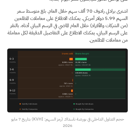
اشترى برادلي رادوف 70 ألف سهم خلال العام. بلغ متوسط سعر
السهم 5.99 دولار أمريكي. يمكنك الاطلاع على معاملات المطلعين
(من الشركات والأفراد) خلال العام الماضي في الرسم البياني أدناه. بالنقر
على الرسم البياني، يمكنك الاطلاع على التفاصيل الدقيقة لكل معاملة
من معاملات المطلعين.
حجم التداول الداخلي في بورصة ناسداك (رمز السهم: KVHI) بتاريخ 7 مايو
2026