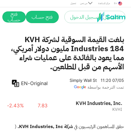
En
مركز المساعدة
من نحن
تحميل
فتح
التسجيل / تسجيل الدخول
فتح حساب
حساب
بلغت القيمة السوقية لشركة KVH
Industries 184 مليون دولار أمريكي،
مما يعود بالفائدة على عمليات شراء
الأسهم من قبل المطلعين.
Simply Wall St
11:20 07/05
EN-Original
تمت الترجمة بواسطة
KVH Industries, Inc.
-2.43%
7.83
KVHI
حقق المساهمون الرئيسيون في
شركة KVH Industries, Inc.
(