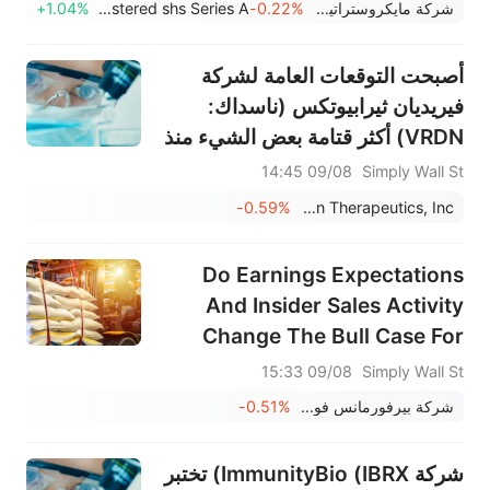
شركة مايكروستراتيجي
-0.22%
Strategy Inc 8 % Pfd Registered shs Series A
+1.04%
أصبحت التوقعات العامة لشركة
فيريديان ثيرابيوتكس (ناسداك:
VRDN) أكثر قتامة بعض الشيء منذ
تقريرها الأخير
09/08 14:45
Simply Wall St
-0.59%
Viridian Therapeutics, Inc.
Do Earnings Expectations
And Insider Sales Activity
Change The Bull Case For
Performance Food Group
09/08 15:33
Simply Wall St
(PFGC)?
شركة بيرفورمانس فود جروب
-0.51%
شركة ImmunityBio (IBRX) تختبر