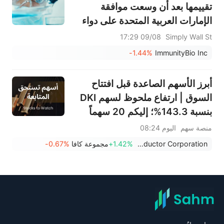
تقييمها بعد أن وسعت موافقة
الإمارات العربية المتحدة على دواء
أنكتيفا نطاق أعمالها
09/08 17:29
Simply Wall St
-1.44%
ImmunityBio Inc
أبرز الأسهم الصاعدة قبل افتتاح
السوق | ارتفاع ملحوظ لسهم DKI
بنسبة 143.3%؛ إليكم 20 سهماً
تشهد تحركات قبل افتتاح السوق
منصة سهم
اليوم 08:24
(10 أغسطس)
ON Semiconductor Corporation
+1.42%
مجموعة كافا
-0.67%