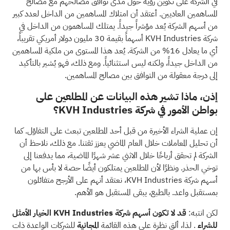
في الشركة على تكوين رؤية حول مدى توافق مصالحهم مع مصالح
المساهمين العاديين. أعتقد أن امتلاك المساهمين من الداخل لعدد كبير
من أسهم الشركة يُعد مؤشراً جيداً. يمتلك المساهمون من الداخل في
شركة KVH Industries أسهماً بقيمة 30 مليون دولار أمريكي تقريباً،
أي ما يعادل 16% من الشركة. يُعد هذا المستوى من ملكية المساهمين
من الداخل جيداً، ولكنه ليس استثنائياً. ومع ذلك، فهو يُشير بالتأكيد
إلى درجة معقولة من التوافق بين مصالح المساهمين.
إذن، ماذا تشير هذه البيانات عن المطلعين على
بواطن الأمور في شركة KVH Industries؟
إن عملية الشراء الأخيرة من قبل أحد المطلعين تبعث على التفاؤل. كما
أن تحليل المعاملات خلال العام الماضي يعزز ثقتنا. مع ذلك، نلاحظ أن
الشركة لم تحقق أرباحًا خلال الاثني عشر شهرًا الماضية، مما يدفعنا إلى
توخي الحذر. ونظرًا لأن المطلعين يمتلكون أيضًا حصة لا بأس بها من
أسهم شركة KVH Industries، نعتقد أنهم على الأرجح متفائلون
بمستقبل واعد. بالطبع، يبقى المستقبل هو الأهم.
لكن انتبه:
قد لا تكون أسهم شركة KVH Industries الخيار الأمثل
للشراء
. لذا، ألقِ نظرة على هذه القائمة
المجانية
للشركات الواعدة ذات