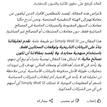
العائد المرتفع على حقوق الملكية والديون المنخفضة.
لأغراض هذه المقالة، يُقصد بالمطلعين الأفراد الذين يُبلغون عن
معاملاتهم إلى الهيئة التنظيمية المختصة. ونحن نُدرج حاليًا
معاملات السوق المفتوحة والتصرفات الخاصة في المصالح
المباشرة فقط، دون معاملات المشتقات أو المصالح غير المباشرة.
هذا المقال من Simply Wall St ذو طبيعة عامة.
نقدم تعليقاتنا
بناءً على البيانات التاريخية وتوقعات المحللين فقط،
باستخدام منهجية محايدة، ولا يُقصد بمقالاتنا أن تكون
نصائح مالية.
لا يُشكل هذا المقال توصيةً بشراء أو بيع أي سهم،
ولا يأخذ في الاعتبار أهدافك أو وضعك المالي. نهدف إلى تزويدك
بتحليلات طويلة الأجل مدفوعة بالبيانات الأساسية. يُرجى ملاحظة
أن تحليلنا قد لا يأخذ في الاعتبار آخر إعلانات الشركات الحساسة
للسعر أو المعلومات النوعية. لا تمتلك Simply Wall St أي أسهم
في أي من الشركات المذكورة.
إعجاب
لم يعجبنى
مشاركة