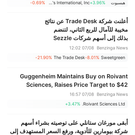
هبسبوت
+3.96%
Papa John's International, Inc.
-0.69%
أعلنت شركة Trade Desk عن نتائج
مخيبة للآمال للربع الثاني، لتنضم
بذلك إلى أسهم شركات Sezzle
وResmed وOuster وغيرها من
07/08 12:02
Benzinga News
الأسهم الكبيرة التي شهدت انخفاضًا
-21.90%
The Trade Desk
-8.01%
Sweetgreen
في جلسة ما قبل افتتاح السوق يوم
الجمعة.
Guggenheim Maintains Buy on Roivant
Sciences, Raises Price Target to $42
07/08 16:57
Benzinga News
+3.47%
Roivant Sciences Ltd.
أبقى مورغان ستانلي على توصيته بشراء أسهم
شركة بيومارين للأدوية، ورفع السعر المستهدف إلى