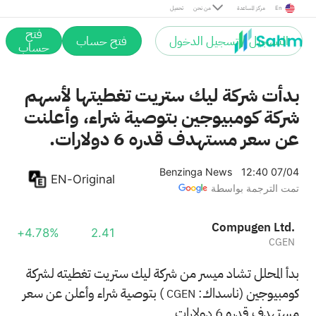
En
مركز المساعدة
من نحن
تحميل
فتح
التسجيل / تسجيل الدخول
فتح حساب
حساب
بدأت شركة ليك ستريت تغطيتها لأسهم
شركة كومبيوجين بتوصية شراء، وأعلنت
عن سعر مستهدف قدره 6 دولارات.
Benzinga News
12:40 07/04
EN-Original
تمت الترجمة بواسطة
Compugen Ltd.
+4.78%
2.41
CGEN
بدأ المحلل تشاد ميسر من شركة ليك ستريت تغطيته لشركة
كومبيوجين (ناسداك:
) بتوصية شراء وأعلن عن سعر
CGEN
مستهدف قدره 6 دولارات.