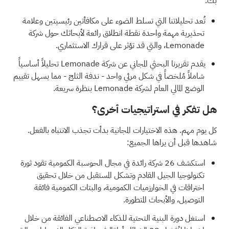
بك.
تُعد تحليلاتنا التي تسلط الضوء على
مكافأتين رئيسيتين وعلامة
تحذيرية مهمة واحدة
نقطة انطلاق رائعة لأبحاثك حول شركة
Lemonade، والتي قد تؤثر على قرارك الاستثماري.
يقدم
تقريرنا البحثي المجاني عن شركة Lemonade
تحليلاً أساسياً
شاملاً مُلخصاً في شكل مرئي واحد - ندفة الثلج - مما يسهل تقييم
الوضع المالي العام لشركة Lemonade بنظرة سريعة.
هل تفكر في استراتيجيات أخرى؟
كل يوم مهم. هذه الاختيارات المجانية بدأت تجذب الانتباه بالفعل.
شاهدها قبل أن يراها الجميع:
استكشف
26 شركة رائدة في مجال الحوسبة الكمومية
تقود ثورة
تكنولوجيا الجيل القادم وتشكل المستقبل من خلال تحقيق
اختراقات في الخوارزميات الكمومية، والبتات الكمومية فائقة
التوصيل، والأبحاث المتطورة.
استغل دورة البنية التحتية للذكاء الاصطناعي الفائقة من خلال