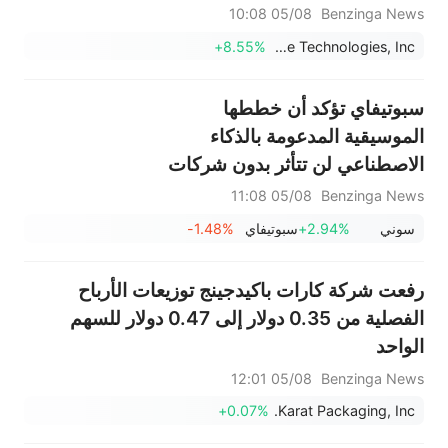
حوالي 5% من الأسهم القائمة.
05/08 10:08
Benzinga News
+8.55%
Vision Marine Technologies, Inc.
سبوتيفاي تؤكد أن خططها
الموسيقية المدعومة بالذكاء
الاصطناعي لن تتأثر بدون شركات
الإنتاج الكبرى - إليكم السبب
05/08 11:08
Benzinga News
سوني
+2.94%
سبوتيفاي
-1.48%
رفعت شركة كارات باكيدجينج توزيعات الأرباح
الفصلية من 0.35 دولار إلى 0.47 دولار للسهم
الواحد
05/08 12:01
Benzinga News
+0.07%
Karat Packaging, Inc.