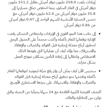
إيرادات بلغت 258.0 مليون دولار أمريكي مقابل 151.2 مليون
دولار أمريكي في العام السابق، بينما انخفض صافي خسارتها إلى
35.8 مليون دولار أمريكي من 62.4 مليون دولار أمريكي، مع
تحسن الخسارة الأساسية للسهم الواحد إلى 0.47 دولار أمريكي
من 0.86 دولار أمريكي.
إلى جانب هذا النمو القوي في الإيرادات وانخفاض الخسائر، رفعت
الإدارة توقعاتها للعام بأكمله وأكدت مجدداً على الجدول الزمني
لتحقيق أرباح معدلة إيجابية قبل الفوائد والضرائب والإهلاك
والاستهلاك، مما يؤكد كيف أن عملياتها التي يقودها الذكاء
الاصطناعي وانتقالها إلى إعادة التأمين يشكلان نموذج العمل
بشكل متزايد.
سندرس الآن كيف يمكن أن يؤثر رفع شركة ليمونيد لتوقعاتها للعام
بأكمله وتقدمها نحو تحقيق أرباح معدلة إيجابية قبل الفوائد
والضرائب والإهلاك والاستهلاك على سردها الاستثماري الأوسع.
اكتشف الفرصة الكبيرة القادمة مع
24 سهمًا رخيصًا من النخبة،
والتي
توازن بين المخاطرة والعائد.