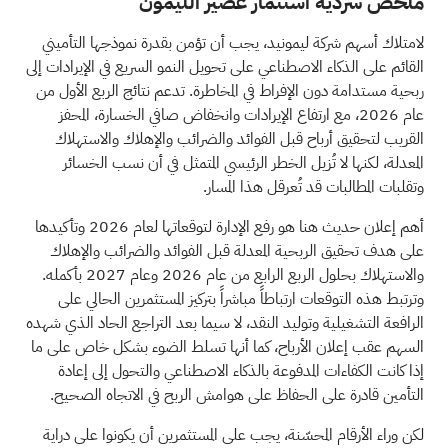
ملخص سردية استثمار عصير الليمون
لامتلاك أسهم شركة ليمونيد، يجب أن تؤمن بقدرة نموذجها التأميني
القائم على الذكاء الاصطناعي على تحويل النمو السريع في الإيرادات إلى
ربحية مستدامة دون الإفراط في المخاطرة. تدعم نتائج الربع الأول من
عام 2026، مع ارتفاع الإيرادات وانخفاض صافي الخسارة، المحفز
القريب لتحقيق أرباح قبل الفوائد والضرائب والإهلاك والاستهلاك
المعدلة، لكنها لا تُزيل الخطر الرئيسي المتمثل في أن نسب الخسائر
وتقلبات المطالبات قد تُعرقل هذا المسار.
أهم إعلان حديث هنا هو رفع الإدارة لتوقعاتها لعام 2026 وتأكيدها
على هدف تحقيق الربحية المعدلة قبل الفوائد والضرائب والإهلاك
والاستهلاك بحلول الربع الرابع من عام 2026 وعام 2027 بأكمله.
وترتبط هذه التوقعات ارتباطاً مباشراً بتركيز المستثمرين الحالي على
الرافعة التشغيلية وتوليد النقد، لا سيما بعد التراجع الحاد الذي شهده
السهم عقب إعلان الأرباح، كما أنها تسلط الضوء بشكل خاص على ما
إذا كانت الكفاءات المدفوعة بالذكاء الاصطناعي والتحول إلى إعادة
التأمين قادرة على الحفاظ على هوامش الربح في الاتجاه الصحيح.
لكن وراء الأرقام المحسّنة، يجب على المستثمرين أن يكونوا على دراية