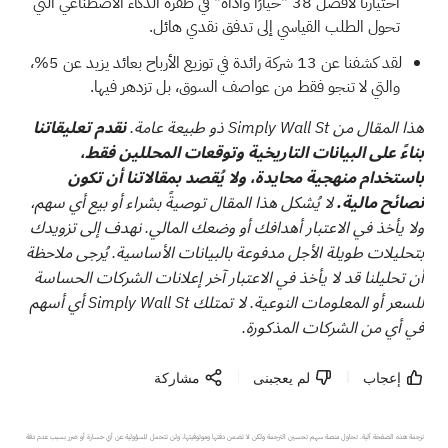
اختيارنا
لأفضل 38 "خيارًا وأداة" في طفرة الذكاء الاصطناعي
التي
تحول الطلب القياسي إلى تدفق نقدي هائل.
لقد كشفنا عن
13 شركة رائدة في توزيع الأرباح
بعائد يزيد عن 5%،
والتي لا تنجو فقط من عواصف السوق، بل تزدهر فيها.
هذا المقال من Simply Wall St ذو طبيعة عامة.
نقدم تعليقاتنا
بناءً على البيانات التاريخية وتوقعات المحللين فقط،
باستخدام منهجية محايدة، ولا يُقصد بمقالاتنا أن تكون
نصائح مالية.
لا يُشكل هذا المقال توصيةً بشراء أو بيع أي سهم،
ولا يأخذ في الاعتبار أهدافك أو وضعك المالي. نهدف إلى تزويدك
بتحليلات طويلة الأجل مدفوعة بالبيانات الأساسية. يُرجى ملاحظة
أن تحليلنا قد لا يأخذ في الاعتبار آخر إعلانات الشركات الحساسة
للسعر أو المعلومات النوعية. لا تمتلك Simply Wall St أي أسهم
في أي من الشركات المذكورة.
إعجاب
لم يعجبنى
مشاركة
ترجمة هذه الصفحة آلية. تحاول منصة سهم تحسين الترجمة ولكن لا تضمن دقتها وموثوقيتها، ولن تتحمل المسؤولية عن أي خسارة أو ضرر بسبب عدم دقة 