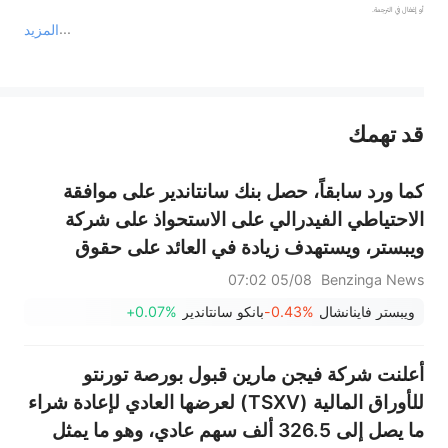
المزيد
يمثل المحتوى أعلاه المسؤولية الشخصية للمؤلف وآرائه فقط، ولا يمثل أي مسؤولية لمنصة سهم، ولا يمكن لمنصة سهم تأكيد صحة ودقة ومصداقية المحتوى 
قد تهمك
عند الضرورة، يرجى استشارة مستشار استثمار محترف. لا تقدم منصة سهم أي مشورة استثمارية، ولا تقدم أي التزامات أو ضمانات.
كما ورد سابقاً، حصل بنك سانتاندير على موافقة
الاحتياطي الفيدرالي على الاستحواذ على شركة
ويبستر، ويستهدف زيادة في العائد على حقوق
الملكية بنسبة 18% وزيادة في ربحية السهم بنسبة
05/08 07:02
Benzinga News
7-8% بحلول عام 2028
ويبستر فاينانشال
-0.43%
بانكو سانتاندير
+0.07%
أعلنت شركة فيجن مارين قبول بورصة تورنتو
للأوراق المالية (TSXV) لعرضها العادي لإعادة شراء
ما يصل إلى 326.5 ألف سهم عادي، وهو ما يمثل