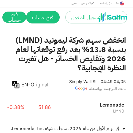
En
مركز المساعدة
من نحن
تحميل
فتح
التسجيل / تسجيل الدخول
فتح حساب
حساب
انخفض سهم شركة ليمونيد (LMND)
بنسبة 13.8% بعد رفع توقعاتها لعام
2026 وتقليص الخسائر - هل تغيرت
النظرة الإيجابية؟
Simply Wall St
04:49 04/05
EN-Original
تمت الترجمة بواسطة
Lemonade
-0.38%
51.86
LMND
في الربع الأول من عام 2026، سجلت شركة Lemonade, Inc.