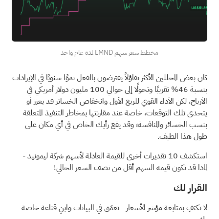
مخطط سعر سهم LMND لمدة عام واحد
كان بعض المحللين الأكثر تفاؤلاً يفترضون بالفعل نموًا سنويًا في الإيرادات
بنسبة 46% تقريبًا وتحولًا إلى حوالي 100 مليون دولار أمريكي في
الأرباح، لكن الأداء القوي للربع الأول وانخفاض الخسائر قد يعزز أو
يتحدى تلك التوقعات، خاصة عند مقارنتها بمخاطر التنفيذ المتعلقة
بنسب الخسائر والمنافسة؛ وقد يقع رأيك الخاص في أي مكان على
طول هذا الطيف.
استكشف 10 تقديرات أخرى للقيمة العادلة لأسهم شركة ليمونيد
-
لماذا قد تكون قيمة السهم أقل من نصف السعر الحالي!
القرار لك
لا تكتفِ بمتابعة مؤشر الأسعار - تعمّق في البيانات وابنِ قناعة خاصة