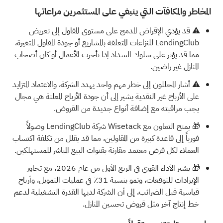
المخاطر والمكافآت التي ينبغي على المستثمرين مراعاتها
⚠️ قد يؤدي الإقراض المدمج على مستوى المقاول إلى تعريض
LendingClub للنزاعات المتعلقة بالمشاريع أو جودة المقاول المتغيرة،
مما قد يؤثر على سلوك السداد إذا تأخرت الأعمال أو كان أصحاب
المنازل غير راضين.
⚠️ أشار المحللون إلى خطر مهم واحد يهدد الشركة، والاعتماد المتزايد
على الأرباح غير النقدية يشير إلى أن جودة الأرباح المعلنة هي مجال
يجب مراقبته مع إضافة أنواع جديدة من القروض.
🎁 يمنح التعاون مع Wisetack شركة LendingClub وصولاً
فورياً إلى قاعدة كبيرة من المقاولين، مما قد يقلل من تكلفة اكتساب
العملاء لكل قرض معتمد مقارنة بقنوات البيع المباشر للمستهلكين.
🎁 يشير الأداء القوي في الربع الأول من عام 2026، مع تجاوز
الإيرادات للتوقعات، ونمو بنسبة 31٪ في عمليات التمويل، وأرباح
قياسية قبل الضرائب، إلى أن الشركة لديها القدرة التشغيلية لدعم
خط إنتاج آخر مثل قروض تحسين المنازل.