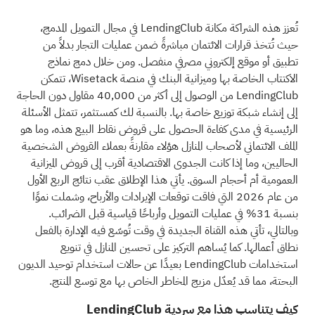
تُعزز هذه الشراكة مكانة LendingClub في مجال التمويل المدمج،
حيث تُتخذ قرارات الائتمان مباشرةً ضمن عمليات التجار بدلاً من
تطبيق أو موقع إلكتروني مصرفي منفصل. ومن خلال دمج نماذج
الاكتتاب الخاصة بها وميزانية البنك في منصة Wisetack، تتمكن
LendingClub من الوصول إلى أكثر من 40,000 مقاول دون الحاجة
إلى إنشاء شبكة توزيع خاصة بها. بالنسبة لك كمستثمر، تتمثل الأسئلة
الرئيسية في مدى كفاءة الحصول على قروض نقاط البيع هذه، وما هو
الملف الائتماني لأصحاب المنازل هؤلاء مقارنةً بعملاء القروض الشخصية
الحاليين، وما إذا كانت الجدوى الاقتصادية أقرب إلى قروض الميزانية
العمومية أم أحجام السوق. يأتي هذا الإطلاق عقب نتائج الربع الأول
من عام 2026 التي فاقت توقعات الإيرادات والأرباح، وشملت نموًا
بنسبة 31% في عمليات التمويل وأرباحًا قياسية قبل الضرائب.
وبالتالي، تأتي هذه القناة الجديدة في وقت تُوسّع فيه الإدارة بالفعل
نطاق أعمالها. كما يُساهم التركيز على تحسين المنازل في تنويع
استخدامات LendingClub بعيدًا عن حالات استخدام توحيد الديون
البحتة، مما قد يُعدّل مزيج المخاطر الخاص بها مع توسع المنتج.
كيف يتناسب هذا مع سردية LendingClub