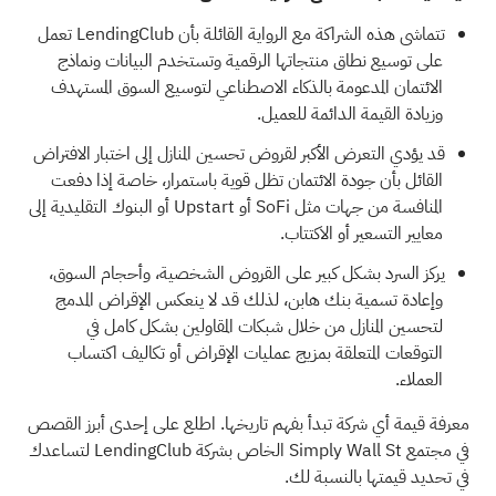
تتماشى هذه الشراكة مع الرواية القائلة بأن LendingClub تعمل
على توسيع نطاق منتجاتها الرقمية وتستخدم البيانات ونماذج
الائتمان المدعومة بالذكاء الاصطناعي لتوسيع السوق المستهدف
وزيادة القيمة الدائمة للعميل.
قد يؤدي التعرض الأكبر لقروض تحسين المنازل إلى اختبار الافتراض
القائل بأن جودة الائتمان تظل قوية باستمرار، خاصة إذا دفعت
المنافسة من جهات مثل SoFi أو Upstart أو البنوك التقليدية إلى
معايير التسعير أو الاكتتاب.
يركز السرد بشكل كبير على القروض الشخصية، وأحجام السوق،
وإعادة تسمية بنك هابن، لذلك قد لا ينعكس الإقراض المدمج
لتحسين المنازل من خلال شبكات المقاولين بشكل كامل في
التوقعات المتعلقة بمزيج عمليات الإقراض أو تكاليف اكتساب
العملاء.
معرفة قيمة أي شركة تبدأ بفهم تاريخها.
اطلع على إحدى أبرز القصص
في مجتمع Simply Wall St الخاص بشركة LendingClub
لتساعدك
في تحديد قيمتها بالنسبة لك.