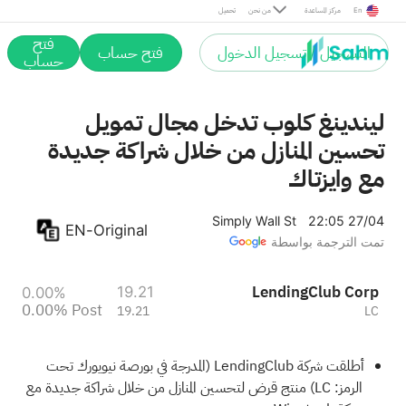
Post
En
مركز المساعدة
من نحن
تحميل
فتح
التسجيل / تسجيل الدخول
فتح حساب
حساب
ليندينغ كلوب تدخل مجال تمويل
تحسين المنازل من خلال شراكة جديدة
مع وايزتاك
Simply Wall St
22:05 27/04
EN-Original
تمت الترجمة بواسطة
LendingClub Corp
19.21
0.00%
0.00%
Post
19.21
LC
أطلقت شركة LendingClub (المدرجة في بورصة نيويورك تحت
الرمز: LC) منتج قرض لتحسين المنازل من خلال شراكة جديدة مع