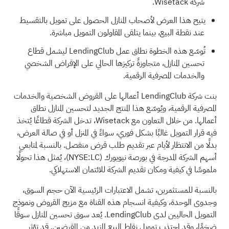
شركة Wisetack.
يتيح هذا العرض لأصحاب المنازل الحصول على تمويل بالتقسيط
عند نقطة البيع، بينما يتلقى المقاولون التمويل مباشرة.
تُوسّع هذه الخطوة نطاق عمل LendingClub ليشمل قطاع
تحسين المنازل، متجاوزةً تركيزها الحالي على الإقراض الشخصي
والخدمات المصرفية الرقمية.
بنت شركة LendingClub أعمالها على القروض الشخصية والخدمات
المصرفية الرقمية، ويُوسّع هذا المنتج الجديد لتحسين المنازل نطاق
أعمالها. من خلال التعاون مع Wisetack، تدخل الشركة قطاعًا يُتخذ
فيه قرار التمويل غالبًا بشكل فوري، سواءً في المنزل أو في صالة العرض،
بدلًا من الانتظار لأيام عبر تقديم طلب قرض منفصل. بالنسبة لمتابعي
أسهم الشركة المدرجة في بورصة نيويورك (NYSE:LC)، يُمثل هذا تحولًا
ملموسًا في كيفية ومكان تقديم الشركة للائتمان الاستهلاكي.
بالنسبة للمستثمرين، تشمل الاعتبارات الرئيسية الآن حجم السوق،
وجدوى الوحدة، وكيفية انسجام هذه القناة مع مزيج القروض ونموذج
التمويل الحاليين لدى LendingClub. يُعد سوق تحسين المنازل سوقًا
ضخمًا، وقد اجتذب تمويل نقاط البيع المزيد من المقرضين. قد تؤثر