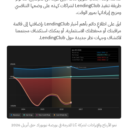
طريقة تنفيذ LendingClub لشراكات كهذه على وضعها التنافسي
ومزيج إيراداتها بمرور الوقت.
ابقَ على اطلاعٍ دائم بأهم أخبار
LendingClub
بإضافتها إلى
قائمة
مراقبتك
أو
محفظتك
الاستثمارية. أو يمكنك استكشاف
مجتمعنا
لاكتشاف وجهات نظر جديدة حول LendingClub.
نمو الأرباح والإيرادات لشركة LC المدرجة في بورصة نيويورك حتى أبريل 2026