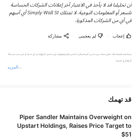
أن تحليلنا قد لا يأخذ في الاعتبار آخر إعلانات الشركات الحساسة
للسعر أو المعلومات النوعية. لا تمتلك Simply Wall St أي أسهم
في أي من الشركات المذكورة.
إعجاب
لم يعجبنى
مشاركة
ترجمة هذه الصفحة آلية. تحاول منصة سهم تحسين الترجمة ولكن لا تضمن دقتها وموثوقيتها، ولن تتحمل المسؤولية عن أي خسارة أو ضرر بسبب عدم دقة 
المزيد
يمثل المحتوى أعلاه المسؤولية الشخصية للمؤلف وآرائه فقط، ولا يمثل أي مسؤولية لمنصة سهم، ولا يمكن لمنصة سهم تأكيد صحة ودقة ومصداقية المحتوى 
قد تهمك
عند الضرورة، يرجى استشارة مستشار استثمار محترف. لا تقدم منصة سهم أي مشورة استثمارية، ولا تقدم أي التزامات أو ضمانات.
Piper Sandler Maintains Overweight on
Upstart Holdings, Raises Price Target to
$51