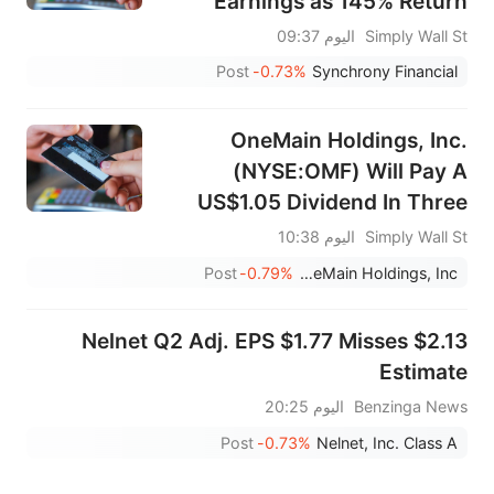
Earnings as 145% Return
Tests Value
Simply Wall St
اليوم 09:37
Post
-0.73%
Synchrony Financial
OneMain Holdings, Inc.
(NYSE:OMF) Will Pay A
US$1.05 Dividend In Three
Days
Simply Wall St
اليوم 10:38
Post
-0.79%
OneMain Holdings, Inc.
Nelnet Q2 Adj. EPS $1.77 Misses $2.13
Estimate
Benzinga News
اليوم 20:25
Post
-0.73%
Nelnet, Inc. Class A