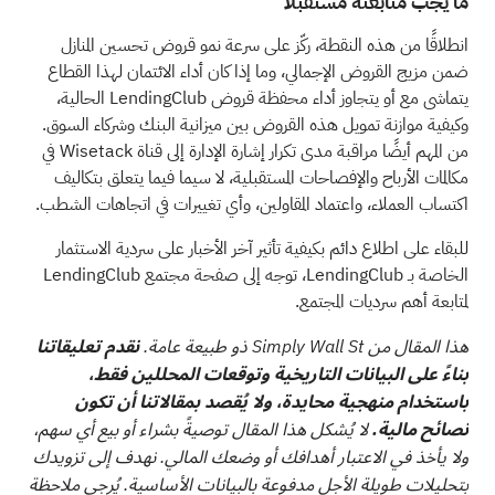
ما يجب متابعته مستقبلاً
انطلاقًا من هذه النقطة، ركّز على سرعة نمو قروض تحسين المنازل
ضمن مزيج القروض الإجمالي، وما إذا كان أداء الائتمان لهذا القطاع
يتماشى مع أو يتجاوز أداء محفظة قروض LendingClub الحالية،
وكيفية موازنة تمويل هذه القروض بين ميزانية البنك وشركاء السوق.
من المهم أيضًا مراقبة مدى تكرار إشارة الإدارة إلى قناة Wisetack في
مكالمات الأرباح والإفصاحات المستقبلية، لا سيما فيما يتعلق بتكاليف
اكتساب العملاء، واعتماد المقاولين، وأي تغييرات في اتجاهات الشطب.
للبقاء على اطلاع دائم بكيفية تأثير آخر الأخبار على سردية الاستثمار
الخاصة بـ LendingClub، توجه إلى
صفحة مجتمع LendingClub
لمتابعة أهم سرديات المجتمع.
هذا المقال من Simply Wall St ذو طبيعة عامة.
نقدم تعليقاتنا
بناءً على البيانات التاريخية وتوقعات المحللين فقط،
باستخدام منهجية محايدة، ولا يُقصد بمقالاتنا أن تكون
نصائح مالية.
لا يُشكل هذا المقال توصيةً بشراء أو بيع أي سهم،
ولا يأخذ في الاعتبار أهدافك أو وضعك المالي. نهدف إلى تزويدك
بتحليلات طويلة الأجل مدفوعة بالبيانات الأساسية. يُرجى ملاحظة