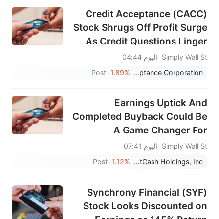
Credit Acceptance (CACC)
Stock Shrugs Off Profit Surge
As Credit Questions Linger
Simply Wall St
اليوم 04:44
Post
-1.89%
Credit Acceptance Corporation
Earnings Uptick And
Completed Buyback Could Be
A Game Changer For
FirstCash Holdings (FCFS)
Simply Wall St
اليوم 07:41
Post
-1.12%
FirstCash Holdings, Inc.
Synchrony Financial (SYF)
Stock Looks Discounted on