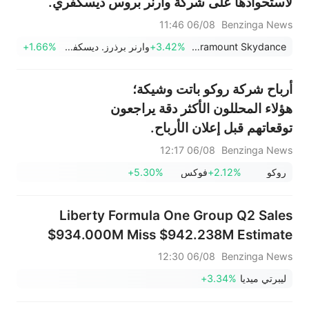
لاستحواذها على شركة وارنر بروس ديسكفري.
06/08 11:46
Benzinga News
Paramount Skydance
+3.42%
وارنر برذرز. ديسكفري
+1.66%
أرباح شركة روكو باتت وشيكة؛
هؤلاء المحللون الأكثر دقة يراجعون
توقعاتهم قبل إعلان الأرباح.
06/08 12:17
Benzinga News
روكو
+2.12%
فوكس
+5.30%
Liberty Formula One Group Q2 Sales
$934.000M Miss $942.238M Estimate
06/08 12:30
Benzinga News
ليبرتي ميديا
+3.34%