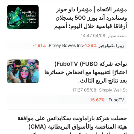
تجاوزت قيمة أمازون 3 تريليونات
مؤشر الاتجاه | مؤشرا داو جونز
دولار؛ وسجلت أسهم VVX وFBK
وستاندرد آند بورز 500 يسجلان
أعلى مستوياتها على الإ
أرقامًا قياسية خلال اليوم؛ أسهم
PRLB (+7.34%) وWSM
منصة سهم
04/08 14:47
(+3.33%) تقود 4 اختراقات يومية؛
زيبرا تكنولوجيز
-1.29%
Pitney Bowes Inc.
-1.91%
أسهم شركات البصريات ترتفع،
وAAOI >16%، وPOET >14%
تواجه شركة FuboTV (FUBO)
اختبارًا لتقييمها مع انخفاض خسائرها
بعد نتائج الربع الثالث.
05/08 17:27
Simply Wall St
-15.67%
FuboTV
حصلت شركة باراماونت سكايدانس على موافقة
هيئة المنافسة والأسواق البريطانية (CMA)