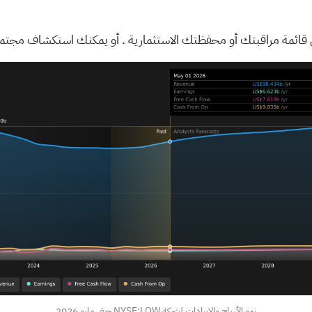
قائمة مراقبتك
أو
محفظتك الاستثمارية
. أو يمكنك استكشاف
مجتمع
نمو الأرباح والإيرادات لشركة NYSE:LOW حتى مايو 2026