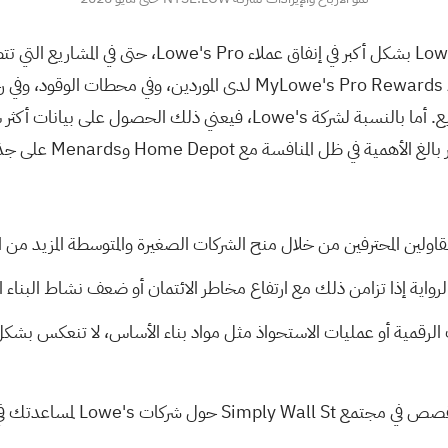
تتيح الشراكة الموسعة مع Synchrony استخدام بطاقة Pro
يجعل من البطاقة أداةً أساسيةً لإدارة التدفقات النقدية للمشاريع. أما بالنس
فين من خلال منح الشركات الصغيرة والمتوسطة المزيد من الأسباب لإبقاء Lowe's في صميم
 الرواية إذا تزامن ذلك مع ارتفاع مخاطر الائتمان أو ضعف نشاط البنا
ت الرقمية أو عمليات الاستحواذ مثل مواد بناء الأساس، لا تنعكس بشكل 
Simply Wall حول شركات Lowe's
لمساعدتك في