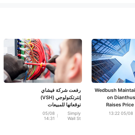
Wedbush Maintai
رفعت شركة فيشاي
on Dianthus
إنترتكنولوجي (VSH)
Raises Price
توقعاتها للمبيعات
والتوقعات، فهل لا يزال
05/08
Simply
05/08 13:22
14:31
Wall St
سعر السهم منخفضاً؟