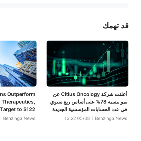
قد تهمك
أعلنت شركة Citius Oncology عن
ns Outperform
نمو بنسبة 78% على أساس ربع سنوي
 Therapeutics,
في عدد الحسابات المؤسسية الجديدة
 Target to $122
التي تطلب دواء LYMPHIR؛ كما أن
Benzinga News
05/08 13:22
Benzinga News
التغطية شبه الشاملة من قبل شركات
التأمين الصحي توسع نطاق الوصول إلى
السوق، حيث تجاوزت قيمة سوق