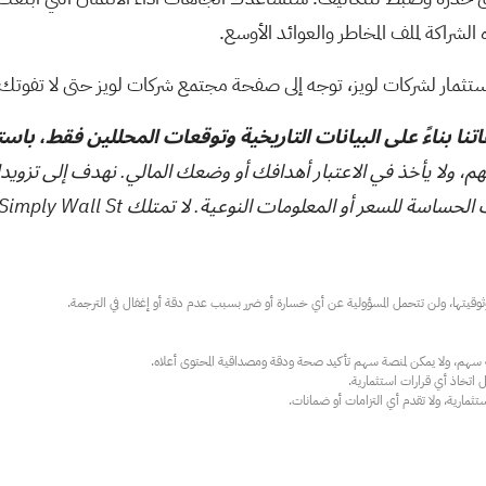
لشراكة لملف المخاطر والعوائد الأوسع.
ستثمار لشركات لويز، توجه إلى
صفحة مجتمع شركات لويز
حتى لا تفوتك
تنا بناءً على البيانات التاريخية وتوقعات المحللين فقط، باس
هم، ولا يأخذ في الاعتبار أهدافك أو وضعك المالي. نهدف إلى تزويد
ت النوعية. لا تمتلك Simply Wall St أي أسهم في أي من الشركات المذكورة.
ارية، ولا تقدم أي التزامات أو ضمانات.