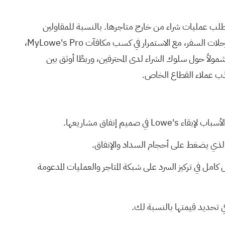
Lowe's  بشكل أكبر في إنفاق عملاء Lowe's Pro، حتى في المشاريع التي تتطلب عمليات شراء من خارج متاجرها. بالنسبة للمقاولين
والشركات الصغيرة، فإن استخدام بطاقة MyLowe's Pro Rewards American Express لدى الموردين، وفي محطات الوقود، وفي رحلات السفر، مع الاستمرار في كسب مكافآت MyLowe's Pro،
بة لشركة Lowe's، فيعني ذلك الحصول على بيانات أكثر شمولاً حول سلوك الشراء لدى المحترفين، وربطًا أوثق بين
 إنفاق مشاريعها.
ء الذي يضغط على أحجام السداد والإنفاق.
كامل في تركيز السرد على شبكة المتاجر والعمليات المدعومة
 تحديد قيمتها بالنسبة لك.