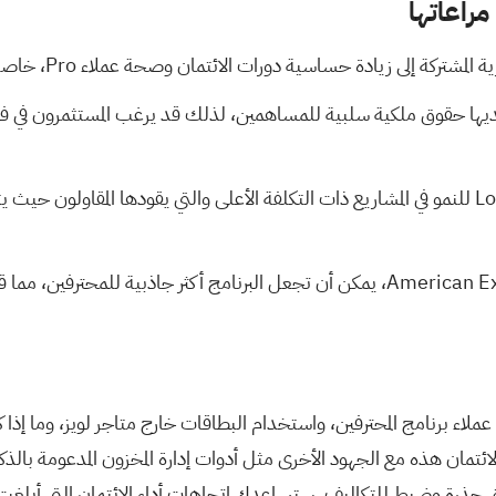
مراعاتها
اسية دورات الائتمان وصحة عملاء Pro، خاصة إذا تباطأت أنشطة البناء أو إعادة التصميم.
ٍ من الديون ولديها حقوق ملكية سلبية للمساهمين، لذلك قد يرغب المستثمرو
🎁 إن خبرة Synchrony كمصدر، بالإضافة إلى قبول American Express، يمكن أن تجعل البرنا
اء برنامج المحترفين، واستخدام البطاقات خارج متاجر لويز، وما إذا كان
 الائتمان هذه مع الجهود الأخرى مثل أدوات إدارة المخزون المدعومة با
ق حذرة وضبط للتكاليف. ستساعدك اتجاهات أداء الائتمان التي أبلغت 