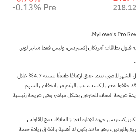
-0.13%
Pre
218.1
م فيه قبول بطاقات أمريكان إكسبريس، وليس فقط متاجر لويز.
تتداول أسهم شركة لويز (المدرجة في بورصة نيويورك تحت الرمز: LOW) عند 233.33 دولارًا أمريكيًا، حيث استقر سعر السهم تقريبًا خلال الشهر الماضي، بينما حقق ارتفاعًا طفيفًا بنسبة 4.7% خلال
الي، إلى أن المستثمرين على المدى الطويل قد حققوا بعض المكاسب، على الرغم من انخفاض السهم
شراكة الائتمانية الجديدة شريحة العملاء المحترفين بشكل مباشر، وهي شريحة رئيسية
 تحت الرمز: LOW)، تُبرز بطاقة ماي لويز برو ريواردز أمريكان إكسبريس جهود الإدارة لتعزيز العلاقات مع المقاولين
ريع والموردين، وهو ما قد يكون له أهمية بالغة في زيادة حصة