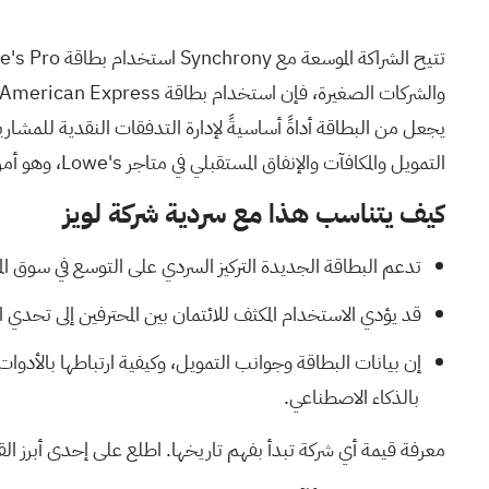
التمويل والمكافآت والإنفاق المستقبلي في متاجر Lowe's، وهو أمر بالغ الأهمية في ظل المنافسة مع Home Depot وMenards على جذب عملاء القطاع الخاص.
كيف يتناسب هذا مع سردية شركة لويز
تدعم البطاقة الجديدة التركيز السردي على التوسع في سوق المقاولين المحتر
قد يؤدي الاستخدام المكثف للائتمان بين المحترفين إلى تحدي
إن بيانات البطاقة وجوانب التمويل، وكيفية ارتباطها بالأدوا
بالذكاء الاصطناعي.
معرفة قيمة أي شركة تبدأ بفهم تاريخها.
اطلع على إحدى أبرز القصص في مجتمع  St