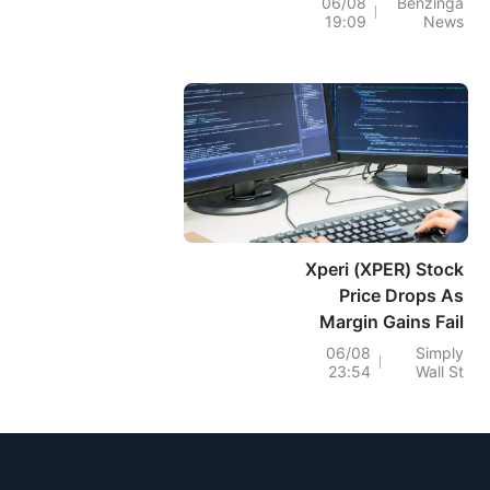
06/08
Benzinga
19:09
News
Xperi (XPER) Stock
Price Drops As
Margin Gains Fail
To Convince
06/08
Simply
23:54
Wall St