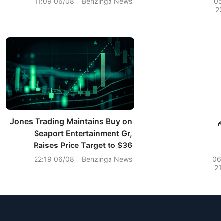
06/08 11:09
Benzinga News
0
2
Park
المبيعات 8.717 مليار دولار، متجاوزة
التوقعات التي بلغت 9.290 مليار
دولار.
م
Jones Trading Maintains Buy on
Seaport Entertainment Gr,
Raises Price Target to $36
06/08 22:19
Benzinga News
06
2
س