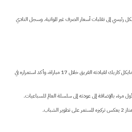
 إسترليني في العام السابق، ويعود ذلك بشكل رئيسي إلى تقلبات أسعار الصرف غير المواتية. وسجل النادي
أشاد برادة بحصول المنتخب الوطني على المركز الثالث في الدوري الإنجليزي الممتاز وتأهله لدوري أبطال أوروبا الموسم المقبل. كما أثنى على مايكل كاريك لقيادته الفريق خلال 17 مباراة، وأكد استمراره في
ول مرة، بالإضافة إلى عودته إلى سلسلة العالم للسباعيات.
شباب.