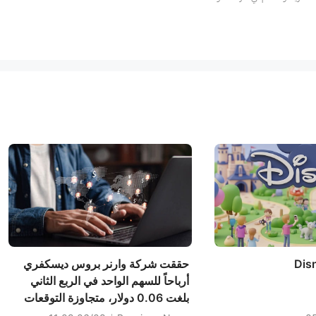
Dis
حققت شركة وارنر بروس ديسكفري
أرباحاً للسهم الواحد في الربع الثاني
بلغت 0.06 دولار، متجاوزة التوقعات
بخسارة قدرها 0.13 دولار، بينما بلغت