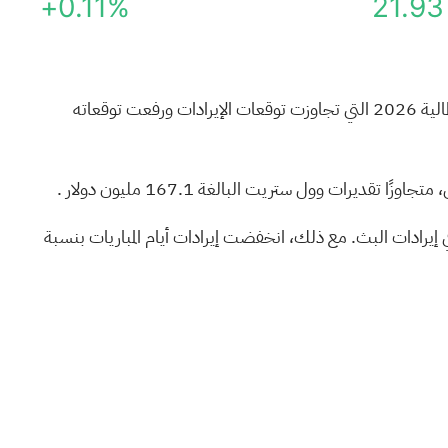
+0.11%
21.93
 2026
التي تجاوزت توقعات الإيرادات ورفعت توقعاته
البالغة 167.1 مليون دولار
.
 الإيرادات بنسبة 18.1% على أساس سنوي، مدعوماً بزيادة قدرها 10.3% في الإيرادات التجارية وقفزة بنسبة 57.1% في إيرادات البث. مع ذلك، انخفضت إيرادات أيام المباريات بنسبة