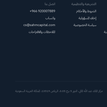
التشريعية والتنظيمية
اتصل بنا
الشروط والأحكام
+966 920007889
إخلاء المسؤولية
واتساب
سياسة الخصوصية
cs@sahmcapital.com
ية
الملاحظات والاقتراحات
أدوات د
مركز الملك عبد الله المالي، الدور 5 برج 3.05، الرياض 13519، المملكة العربية السعودية