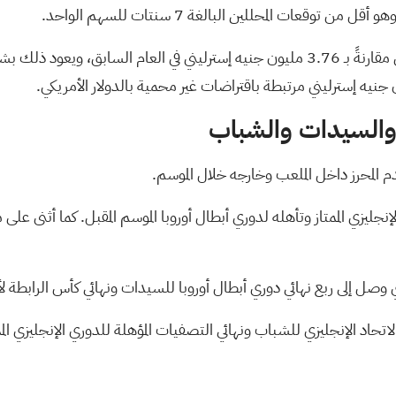
ارتفعت تكاليف التمويل الصافية إلى 20.3 مليون جنيه إسترليني مقارنةً بـ 3.76 مليون جنيه
ل والسيدات والشباب
قدم المحرز داخل الملعب وخارجه خلال الموسم.
 وصل إلى ربع نهائي دوري أبطال أوروبا للسيدات ونهائي كأس الرابطة لأ
اب ونهائي التصفيات المؤهلة للدوري الإنجليزي الممتاز 2 يعكس تركيزه المستمر على تطوير ال