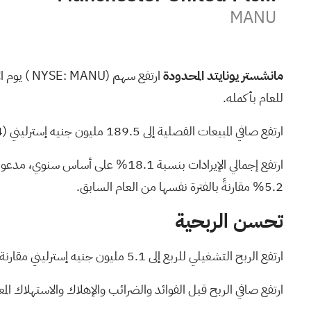
MANU
مانشستر يونايتد المحدودة
ارتفع سهم
(NYSE:
MANU
) يوم ا
للعام بأكمله.
ارتفع صافي المبيعات الفصلية إلى 189.5 مليون جنيه إسترليني (255.4 مليون دولار) من 160.5 مليون جنيه إسترليني في العام السابق، متجاوزًا تقديرات وول ستريت
5.2% مقارنةً بالفترة نفسها من العام السابق.
تحسن الربحية
ارتفع الربح التشغيلي للربع إلى 5.1 مليون جنيه إسترليني مقارنة بـ 700 ألف جنيه إسترليني في العام السابق.
ارتفع صافي الربح قبل الفوائد والضرائب والإهلاك والاستهلاك المعدل بنسبة 65.4% ليصل إلى 84.7 مليو