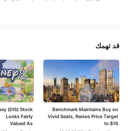
قد تهمك
ney (DIS) Stock
Benchmark Maintains Buy on
Looks Fairly
Vivid Seats, Raises Price Target
Valued As
to $16
Streaming And