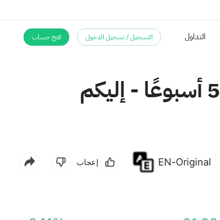
التسجيل / تسجيل الدخول
فتح حساب
التداول
سهم مانشستر يونايتد يسجل أعلى مستوى له في 52 أسبوعًا - إليكم
EN-Original
إعجاب