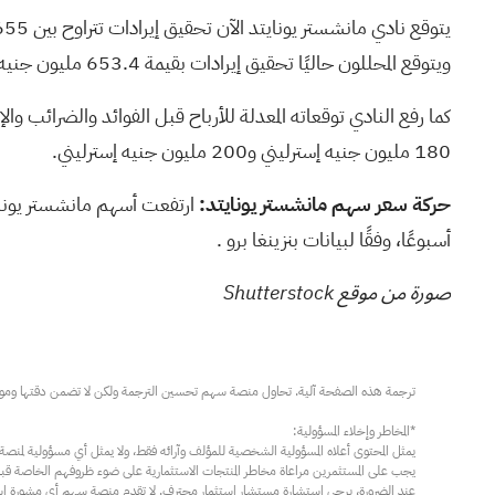
يتوقع
ويتوقع المحللون حاليًا تحقيق إيرادات بقيمة 653.4 مليون جنيه إسترليني.
180 مليون جنيه إسترليني و200 مليون جنيه إسترليني.
حركة سعر سهم مانشستر يونايتد:
أسبوعًا،
وفقًا لبيانات بنزينغا برو
.
صورة من موقع Shutterstock
عند الضرورة، يرجى استشارة مستشار استثمار محترف. لا تقدم منصة سهم أي مشورة استثم