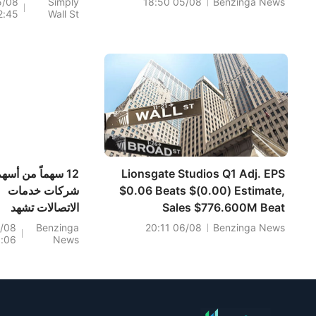
5/08
Simply
05/08 18:50
Benzinga News
2:45
Wall St
s Lift Earnings
Lionsgate Studios Q1 Adj. EPS
12 سهماً من أسه
$0.06 Beats $(0.00) Estimate,
شركات خدمات
Sales $776.600M Beat
الاتصالات تشهد
$698.830M Estimate
تحركات في جلسة
/08
Benzinga
06/08 20:11
Benzinga News
1:06
News
التداول بعد إغلاق
السوق يوم الخمي