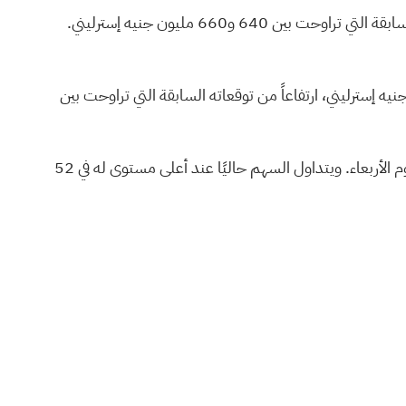
نادي مانشستر يونايتد الآن تحقيق إيرادات تتراوح بين 655 و665 مليون جنيه إسترليني للسنة المالية 2026، مقارنةً بتوقعاته السابقة التي تراوحت بين 640 و660 مليون جنيه إسترليني.
 المعدلة للأرباح قبل الفوائد والضرائب والإهلاك والاستهلاك إلى ما بين 200 مليون جنيه إسترليني و210 مليون جنيه إسترليني، ارتفاعاً من توقعاته السابقة التي تراوحت بين
ارتفعت أسهم مانشستر يونايتد بنسبة 12.68% لتصل إلى 22.22 دولارًا وقت نشر هذا التقرير يوم الأربعاء. ويتداول السهم حاليًا عند أعلى مستوى له في 52