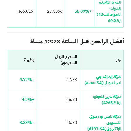
الشركة المتحدة
الدولية
466,015
297,066
+56.87%
للمواصلات
(42
60.SA)
أفضل الرابحين قبل الساعة 12:23 مساءً
السعر (بالريال
رمز
يتغير ٪
السعودي)
شركة إيه إف جي
+4.72%
17.53
إنترناشونال
(4240.SA)
شركة شري للتجارة
+4.2%
26.78
(4265.SA)
شركة نايس ون بيوتي
للتسويق
15.50
+3.33%
الإلكتروني
(4193.SA)