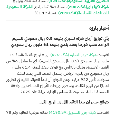
التعدين العربية السعودية
(1211.SA)
بنسبة 0.43%. وتراجع
شركة أكوا باور
(2082.SA)
بنسبة 1%. كما تراجع
الشركة السعودية
للصناعات الأساسية
(2010.SA)
بنسبة 1.17%.
أخبار بارزة
يأتي توزيع أرباح شركة تشيري بقيمة 0.5 ريال سعودي للسهم
الواحد عقب فوزها بعقد بلدي بقيمة 61 مليون ريال سعودي
اقترحت
شركة شري للتجارة
(4265.SA)
توزيع أرباح نقدية بقيمة 15
مليون ريال سعودي (0.5 ريال سعودي للسهم)، أي ما يعادل 5% من
القيمة الاسمية، وذلك بالتزامن مع فوزها بعقد قيمته 61.4 مليون
ريال سعودي من بلدية الرياض. يشمل العقد، الذي يمتد لثلاث
سنوات، تأجير 922 مركبة، ومن المتوقع أن تبدأ العوائد المالية في الظهور
اعتبارًا من الربع الثالث. وتخضع توزيعات الأرباح للمساهمين لموافقة
الجمعية العامة بعد توصية مجلس الإدارة بنهاية عام 2025.
يتوقع جرير أن يبدأ التأثير المالي في الربع الثاني
افتتحت
شركة جرير للتسويق
(4190.SA)
صالة عرضها العالمية رقم 78