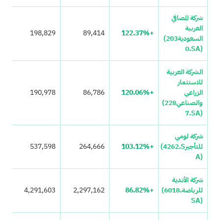
شركة المصافي
العربية
198,829
89,414
+122.37%
السعودية
(203
0.SA)
الشركة العربية
للاستثمار
الزراعي
+120.06%
86,786
190,978
والصناعي
(228
7.SA)
شركة لومي
للتأجير
(4262.S
+103.12%
264,666
537,598
A)
شركة الأندية
للرياضة
(6018.
+86.82%
2,297,162
4,291,603
SA)