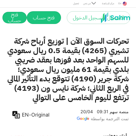
الراجحي
-0.69%
64.55
En
مركز المساعدة
من نحن
تحميل
1120.SA
فتح
التسجيل / تسجيل الدخول
فتح حساب
معادن
حساب
+1.43%
60.45
1211.SA
تحركات السوق الآن | توزيع أرباح شركة
تشيري (4265) بقيمة 0.5 ريال سعودي
للسهم الواحد بعد فوزها بعقد ضريبي
بلدي بقيمة 61 مليون ريال سعودي؛
شركة جرير (4190) تتوقع بدء التأثير المالي
في الربع الثاني؛ شركة نايس ون (4193)
ترتفع لليوم الخامس على التوالي
منصة سهم
09:31 20/04
EN-Original
تمت الترجمة بواسطة
سينومي ريتيل