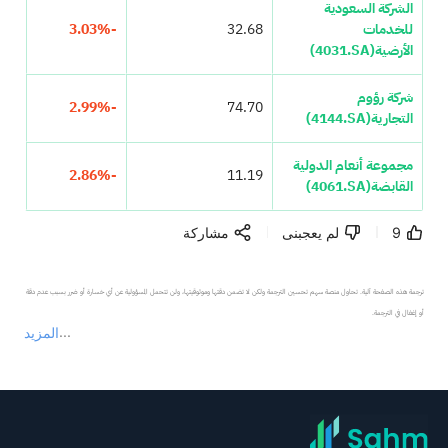
الشركة السعودية
للخدمات
32.68
-3.03%
الأرضية
(4031.SA)
شركة رؤوم
-2.99%
74.70
التجارية
(4144.SA)
مجموعة أنعام الدولية
-2.86%
11.19
القابضة
(4061.SA)
9
لم يعجبنى
مشاركة
ترجمة هذه الصفحة آلية. تحاول منصة سهم تحسين الترجمة ولكن لا تضمن دقتها وموثوقيتها، ولن تتحمل المسؤولية عن أي خسارة أو ضرر بسبب عدم دقة 
المزيد
يمثل المحتوى أعلاه المسؤولية الشخصية للمؤلف وآرائه فقط، ولا يمثل أي مسؤولية لمنصة سهم، ولا يمكن لمنصة سهم تأكيد صحة ودقة ومصداقية المحتوى 
عند الضرورة، يرجى استشارة مستشار استثمار محترف. لا تقدم منصة سهم أي مشورة استثمارية، ولا تقدم أي التزامات أو ضمانات.