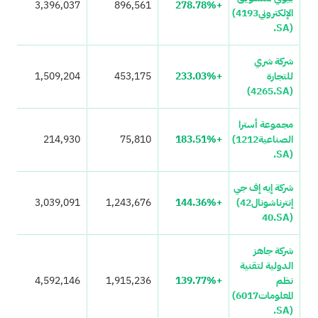
3,396,037
896,561
+278.78%
الإلكتروني
(4193
.SA)
شركة شري
للتجارة
+233.03%
453,175
1,509,204
(4265.SA)
مجموعة أسترا
الصناعية
(1212
+183.51%
75,810
214,930
.SA)
شركة إيه إف جي
إنترناشونال
(42
+144.36%
1,243,676
3,039,091
40.SA)
شركة جاهز
الدولية لتقنية
نظم
+139.77%
1,915,236
4,592,146
المعلومات
(6017
.SA)