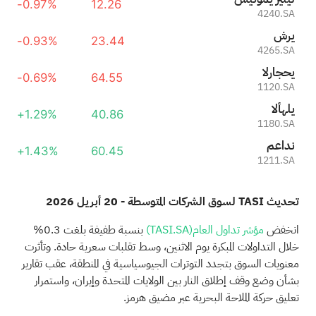
-0.97%
12.26
4240.SA
شري
-0.93%
23.44
4265.SA
الراجحي
-0.69%
64.55
1120.SA
الأهلي
+1.29%
40.86
1180.SA
معادن
+1.43%
60.45
1211.SA
تحديث TASI لسوق الشركات المتوسطة - 20 أبريل 2026
انخفض
مؤشر تداول العام
(TASI.SA)
بنسبة طفيفة بلغت 0.3%
خلال التداولات المبكرة يوم الاثنين، وسط تقلبات سعرية حادة. وتأثرت
معنويات السوق بتجدد التوترات الجيوسياسية في المنطقة، عقب تقارير
بشأن وضع وقف إطلاق النار بين الولايات المتحدة وإيران، واستمرار
تعليق حركة الملاحة البحرية عبر مضيق هرمز.