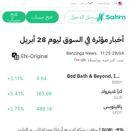
سبوتيفاي
+2.75%
488.14
En
مركز المساعدة
من نحن
تحميل
SPOT
فتح
التسجيل / تسجيل الدخول
فتح حساب
حساب
أخبار مؤثرة في السوق ليوم 28 أبريل
Benzinga News
11:25 28/04
EN-Original
تمت الترجمة بواسطة
Bed Bath & Beyond, Inc.
+3.11%
4.64
BBBY
كورنينغ إنك
+5.41%
165.68
GLW
سبوتيفاي
+2.75%
488.14
SPOT
GLW: -9% |
حققت شركة كورنينج أرباحًا معدلة للسهم الواحد