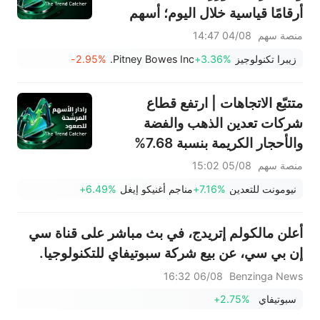
أرقامًا قياسية خلال اليوم؛ أسهم
PRLB (+7.34%) وWSM
منصة سهم
04/08 14:47
(+3.33%) تقود 4 اختراقات يومية؛
زيبرا تكنولوجيز
+3.36%
Pitney Bowes Inc.
-2.95%
أسهم شركات البصريات ترتفع،
وAAOI >16%، وPOET >14%
متتبّع الاتجاهات | ارتفع قطاع
شركات تعدين الذهب والفضة
والأحجار الكريمة بنسبة 7.68%
بقيادة سهم NEM (+7%)؛ فيما
منصة سهم
05/08 15:02
سجل سهما TVTX (+16.88%)
نيومونت للتعدين
+7.16%
مناجم أغنيكو إيغل
+6.49%
وYOU (+9.45%) اختراقات
صعودية؛ بينما جاء سهما FCX
أعلن مالكولم إتريدج، في بث مباشر على قناة سي
(+3.87%) وTPR (+2.8%) ضمن
إن بي سي، عن بيع شركة سبوتيفاي للتكنولوجيا.
خمسة أسهم تختبر مستويات
06/08 16:32
Benzinga News
اختراق
سبوتيفاي
+2.75%