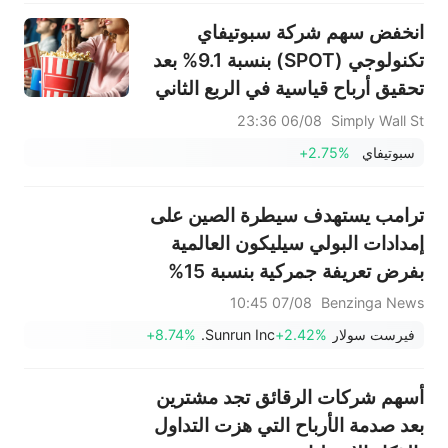
انخفض سهم شركة سبوتيفاي
تكنولوجي (SPOT) بنسبة 9.1% بعد
تحقيق أرباح قياسية في الربع الثاني
ووصول عدد المشتركين إلى 300
06/08 23:36
Simply Wall St
مليون مشترك - ما الذي تغير؟
سبوتيفاي
+2.75%
ترامب يستهدف سيطرة الصين على
إمدادات البولي سيليكون العالمية
بفرض تعريفة جمركية بنسبة 15%
07/08 10:45
Benzinga News
فيرست سولار
+2.42%
Sunrun Inc.
+8.74%
أسهم شركات الرقائق تجد مشترين
بعد صدمة الأرباح التي هزت التداول