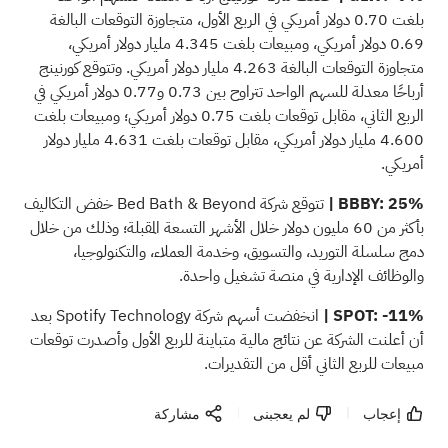
بلغت 0.70 دولار أمريكي في الربع الأول، متجاوزة التوقعات البالغة
0.69 دولار أمريكي، ومبيعات بلغت 4.345 مليار دولار أمريكي،
متجاوزة التوقعات البالغة 4.263 مليار دولار أمريكي. وتتوقع كورنينج
أرباحًا معدلة للسهم الواحد تتراوح بين 0.73 و0.77 دولار أمريكي في
الربع الثاني، مقابل توقعات بلغت 0.75 دولار أمريكي؛ ومبيعات بلغت
4.600 مليار دولار أمريكي، مقابل توقعات بلغت 4.631 مليار دولار
أمريكي.
BBBY: 25% |
تتوقع شركة Bed Bath & Beyond خفض التكاليف
بأكثر من 60 مليون دولار خلال الأشهر التسعة المقبلة؛ وذلك من خلال
دمج سلسلة التوريد، والتسويق، وخدمة العملاء، والتكنولوجيا،
والوظائف الإدارية في منصة تشغيل واحدة.
SPOT: -11% |
انخفضت أسهم شركة Spotify Technology بعد
أن أعلنت الشركة عن نتائج مالية متباينة للربع الأول وأصدرت توقعات
مبيعات للربع الثاني أقل من التقديرات.
إعجاب
لم يعجبنى
مشاركة