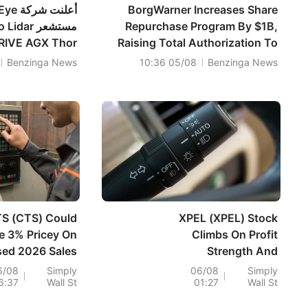
BorgWarner Increases Share
Repurchase Program By $1B,
Raising Total Authorization To
~$1.35B
بذلك
Benzinga News
05/08 10:36
Benzinga News
Hyperion
مسبقًا لمصنعي ال
S (CTS) Could
XPEL (XPEL) Stock
e 3% Pricey On
Climbs On Profit
sed 2026 Sales
Strength And
Guidance
Record Cash Flow
6/08
Simply
06/08
Simply
6:37
Wall St
01:27
Wall St