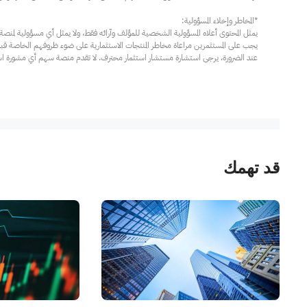
عند الضرورة، يرجى استشارة مستشار استثمار محترف. لا تقدم منصة سهم أي مشورة استثم
قد تهمك