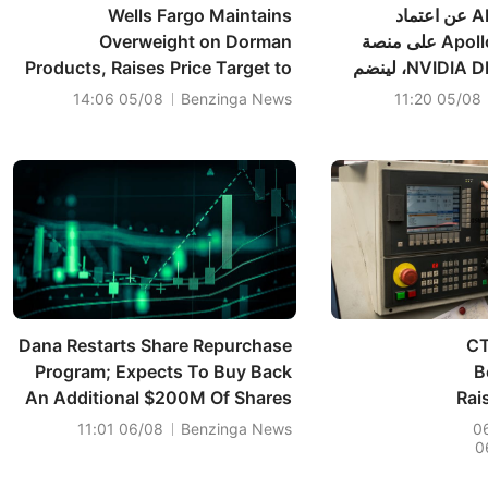
أعلنت شركة AEye عن اعتماد
Wells Fargo Maintains
مستشعر Apollo Lidar على منصة
Overweight on Dorman
NVIDIA DRIVE AGX Thor، لينضم
Products, Raises Price Target to
 إلى نظام NVIDIA DRIVE
$160
05/08 14:06
Benzinga News
05/08 11:20
 البيئي كمستشعر مؤهل
معدات الأصلية.
Dana Restarts Share Repurchase
CT
Program; Expects To Buy Back
B
An Additional $200M Of Shares
Rai
Before End Of 2026
06/08 11:01
Benzinga News
0
0