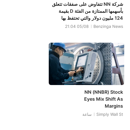
شركة NN تتفاوض على صفقات تتعلق
بأسهمها الممتازة من الفئة D بقيمة
124 مليون دولار والتي تحتفظ بها
شركة مورغان ستانلي تاكتيكال فاليو
05/08 21:04
Benzinga News
NN (NNBR) Stock
Eyes Mix Shift As
Margins
Strengthen
Simply Wall St
ساعة