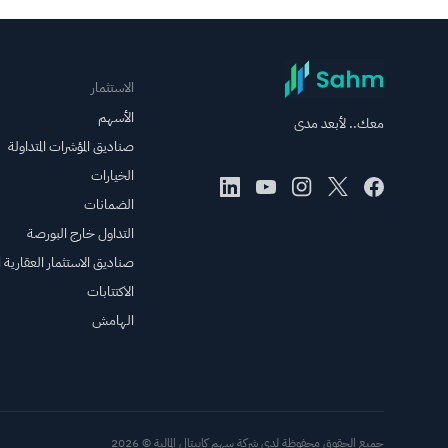
الاستثمار
الأسهم
معك.. لأبعد مدى
صناديق المؤشرات المتداولة
الخيارات
الضمانات
التداول خارج البورصة
صناديق الاستثمار العقارية ال
الاكتتابات
الهامش
جميع الحقوق محفوظة لدى شركة سهم كابيتال المالية © 2026