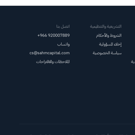
التشريعية والتنظيمية
اتصل بنا
الشروط والأحكام
+966 920007889
إخلاء المسؤولية
واتساب
سياسة الخصوصية
cs@sahmcapital.com
ية
الملاحظات والاقتراحات
أدوات د