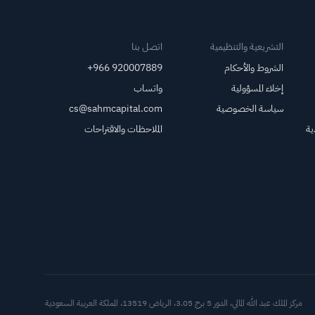
بنسبة 161.25%؛ فيما
رفعت Tigress السعر
المستهدف لسهم
التشريعية والتنظيمية
اتصل بنا
مايكروسوفت
الشروط والأحكام
+966 920007889
(MSFT) إلى 690
إخلاء المسؤولية
واتساب
دولار
سياسة الخصوصية
cs@sahmcapital.com
ية
الملاحظات والاقتراحات
أدوات د
مركز الملك عبد الله المالي، الدور 5 برج 3.05، الرياض 13519، المملكة العربية السعودية