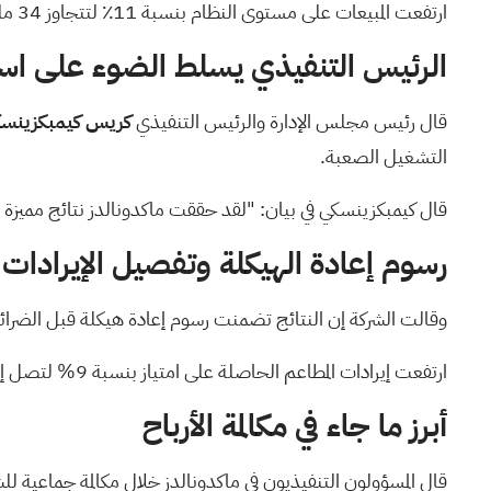
ارتفعت المبيعات على مستوى النظام بنسبة 11٪ لتتجاوز 34 مليار دولار خلال الربع، بينما تجاوزت المبيعات المرتبطة بأعضاء برنامج الولاء 9 مليارات دولار في 70 سوقًا مشاركًا.
الرئيس التنفيذي يسلط الضوء على استرا
قال رئيس مجلس الإدارة والرئيس التنفيذي
كريس كيمبكزينس
التشغيل الصعبة.
قال كيمبكزينسكي في بيان: "لقد حققت ماكدونالدز نتائج مميزة هذا 
رسوم إعادة الهيكلة وتفصيل الإيرادات
وقالت الشركة إن النتائج تضمنت رسوم إعادة هيكلة قبل الضرائب بقيمة 47 مليون دولار تتعلق في المقام الأول بمبادرة التحديث
ارتفعت إيرادات المطاعم الحاصلة على امتياز بنسبة 9% لتصل إلى 4.01 مليار دولار، بينما زادت المبيعات في المطاعم المملوكة للشركة بنسبة 9% لتصل إلى 2.32 مليار دولار.
أبرز ما جاء في مكالمة الأرباح
قال المسؤولون التنفيذيون في ماكدونالدز خلال مكالمة جماعية للش