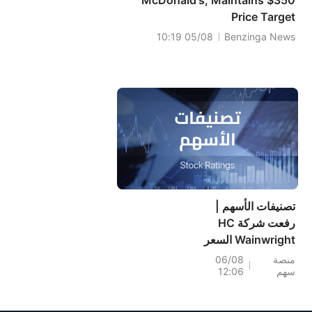
McDonald's, Maintains $350
Price Target
05/08 10:19
Benzinga News
تصنيفات الأسهم |
رفعت شركة HC
Wainwright السعر
المستهدف لسهم
منصة
06/08
سهم
12:06
Precigen (PGEN)
إلى 18 دولار، ما يشير
إلى إمكانية ارتفاعه