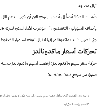
تزال متقلبة.
وأشارت الشركة أيضاً إلى أنه من المتوقع الآن أن يكون الدعم المالي لأصح
وأضاف المسؤولون التنفيذيون أن مؤشرات الأداء المبكرة لشركة McValue، في أعقاب التغييرات الأخيرة في البرنامج التي تم إدخالها قبل بضعة أسابيع، تسير وفقًا للتوقعات.
وفي الصين، قالت ماكدونالدز إنها لا تزال تتوقع استمرار الضغوط 
تحركات أسعار ماكدونالدز
حركة سعر سهم ماكدونالدز:
ارتفعت أسهم ماكدونالدز بنسبة 3.44% لتصل إلى 293.88 دولارًا خلال التداول قبل افتتاح السوق يوم الخميس،
صورة من موقع Shutterstock