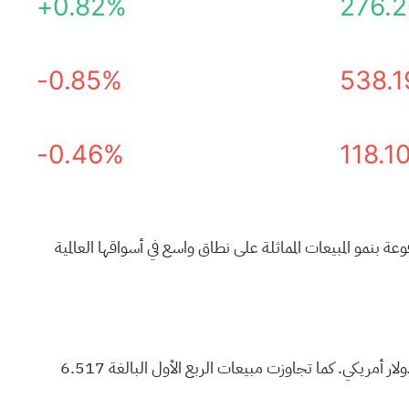
+0.82%
276.2
-0.85%
538.1
-0.46%
118.1
عة بنمو المبيعات المماثلة على نطاق واسع في أسواقها العالمية
أعلنت الشركة عن أرباح معدلة للسهم الواحد بلغت 2.83 دولار أمريكي في الربع الأول، متجاوزة بذلك توقعات المحللين البالغة 2.74 دولار أمريكي. كما تجاوزت مبيعات الربع الأول البالغة 6.517