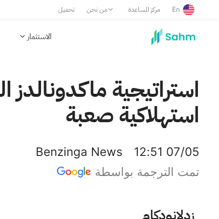
En
مركز المساعدة
من نحن
تحميل
الاستثمار
استراتيجية ماكدونالدز ال
استهلاكية صعبة
Benzinga News
12:51 07/05
تمت الترجمة بواسطة
ماكدونالدز