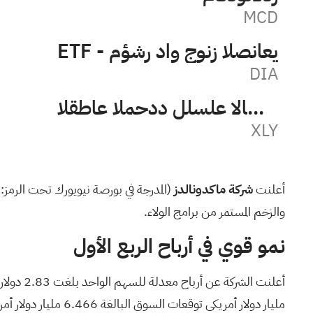
MCD
ETF - مؤشر داو جونز الصناعي
DIA
القطاع المحدد للسلع الاستهلاكية المنتقاة SPDR
XLY
أعلنت
شركة ماكدونالدز
(المدرجة في بورصة نيويورك تحت الرمز:
والزخم المستمر من برامج الولاء.
نمو قوي في أرباح الربع الأول
مليار دولار أمريكي توقعات السوق
البالغة 6.466 مليار دولار أمريكي