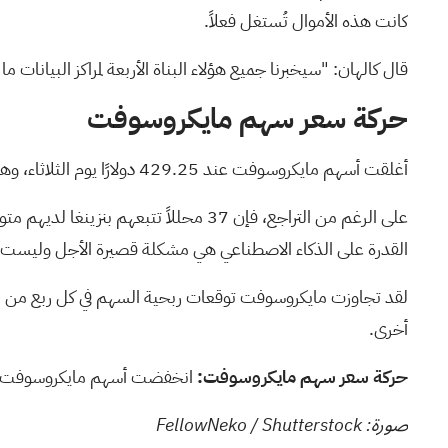
كانت هذه الأموال تُستغل فعلاً.
قال كالهان: "سيخبرنا جميع هؤلاء البناة الأربعة لمراكز البيانات
حركة سعر سهم مايكروسوفت
أغلقت أسهم مايكروسوفت عند 429.25 دولارًا يوم الثلاثاء، وهو أقل بكثير من أعلى مستوى لها خلال 52 أسبوعًا والذي بلغ 555.45 دولارًا والذي تم تسجيله العام الماضي.
على الرغم من التراجع، فإن 37 محللاً
تتبعهم بنزينغا
القدرة على الذكاء الاصطناعي هي مشكلة قصيرة الأجل وليست
لقد تجاوزت مايكروسوفت توقعات ربحية السهم في كل ربع من الأربا
أخرى.
حركة سعر سهم مايكروسوفت:
انخفضت أسهم مايكروسوفت بنسبة 0.54% لتصل إلى 426.94 دولارًا خلال تداولات ما قبل افتتا
صورة: FellowNeko / Shutterstock