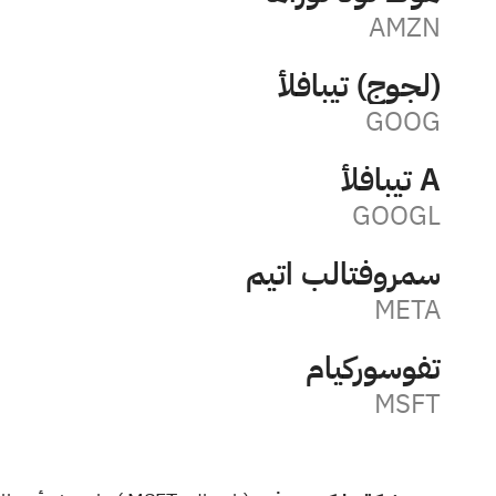
AMZN
ألفابيت (جوجل)
GOOG
ألفابيت A
GOOGL
ميتا بلاتفورمس
META
مايكروسوفت
MSFT