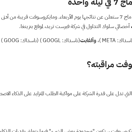
واحدة
أخصائي سلوك التداول في شركة فيرست تريد، لموقع بنزينغا.
اسداك:
META
)،
وألفابت
(ناسداك:
GOOGL
)
(ناسداك:
GOOG
)
فت مراقبته؟
تي تدل على قدرة الشركة على مواكبة الطلب المتزايد على الذكاء الاصط