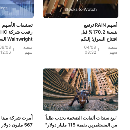
أسهم RAIN ترتفع
تصنيفات الأسهم |
بنسبة 170.2% قبل
رفعت شركة HC
افتتاح السوق؛ إليكم
Wainwright
20 سهماً تشهد
المستهدف لسهم
منصة
04/08
منصة
06/08
سهم
08:32
سهم
12:06
تحركات قبل افتتاح
السوق (4 أغسطس)
إلى 18 دولار، ما
إلى إمكانية ارتفاع
بنسبة 25
رفعت 
المستهدف لسهم
مايكروسوفت
(MSFT) إلى 0
دولار
"بيع سندات ألفابت الضخمة يجذب طلباً
أُمرت شركة ميتا 
من المستثمرين بقيمة 115 مليار دولار"
567 مليون دولار