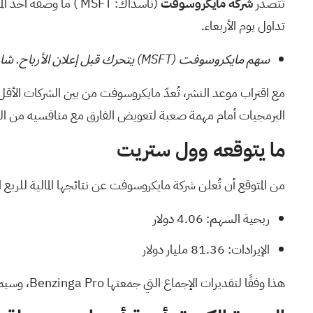
تتصدر
شركة مايكروسوفت
(ناسداك:
MSFT
) ما وصفه أحد الم
تداول يوم الأربعاء.
سهم مايكروسوفت
(MSFT)
يتحرك قبل إعلان الأرباح.
شاه
البرمجيات أمام مهمة صعبة لتعويض الفارق مع منافسيه من الش
ما يتوقعه وول ستريت
من المتوقع أن تُعلن شركة مايكروسوفت عن نتائجها المالية للربع ا
ربحية السهم: 4.06 دولار
الإيرادات: 81.36 مليار دولار
هذا وفقًا لتقديرات الإجماع التي جمعتها
Benzinga Pro،
وسيمثل نموً