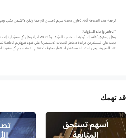
عند الضرورة، يرجى استشارة مستشار استثمار محترف. لا تقدم منصة سهم أي مشورة استثم
قد تهمك