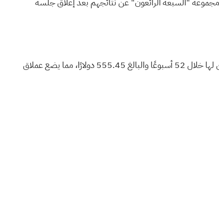
ن مجموعة "السبعة الرائعون" عن نتائجهم بعد
إغلاق جلسة
مع اقتراب موعد النشر، تُعدّ مايكروسوفت من بين الشركات الأقل أداءً في المجموعة. فقد انخفضت أسهمها بنحو 22% عن أعلى مستوى لها خلال 52 أسبوعًا والبالغ 555.45 دولارًا، مما يضع عملاق