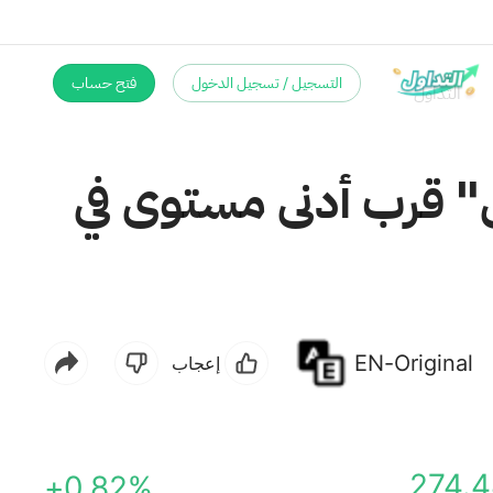
التسجيل / تسجيل الدخول
فتح حساب
ق" قرب أدنى مستوى في
EN-Original
إعجاب
274.4
+0.82%