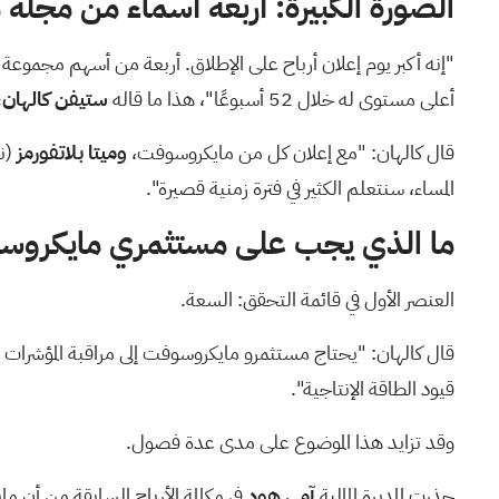
الصورة الكبيرة: أربعة أسماء من مجلة ماج 7 في ليلة 
أعلى مستوى له خلال 52 أسبوعًا"، هذا ما قاله
ستيفن كالهان،
قال كالهان: "مع إعلان كل من مايكروسوفت،
وميتا بلاتفورمز
(ن
المساء، سنتعلم الكثير في فترة زمنية قصيرة".
ما الذي يجب على مستثمري مايكروسو
العنصر الأول في قائمة التحقق: السعة.
قال كالهان: "يحتاج مستثمرو مايكروسوفت إلى مراقبة المؤشرات ال
قيود الطاقة الإنتاجية".
وقد تزايد هذا الموضوع على مدى عدة فصول.
حذرت المديرة المالية
آمي هود