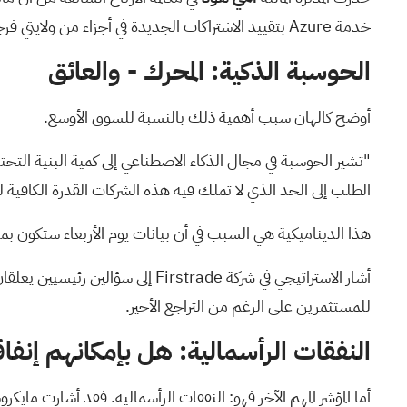
خدمة Azure بتقييد
الاشتراكات الجديدة
في أجزاء من ولايتي فرجينيا وتكساس ح
الحوسبة الذكية: المحرك - والعائق
أوضح كالهان سبب أهمية ذلك بالنسبة
للسوق الأوسع.
"تشير الحوسبة في مجال الذكاء الاصطناعي إلى كمية البنية التحتي
الطلب إلى الحد الذي لا تملك فيه هذه الشركات القدرة الكافية ل
هذا الديناميكية هي السبب في أن بيانات يوم الأربعاء ستكون بم
أشار الاستراتيجي في شركة Firstrade إلى سؤالين رئيسيين يعلقان على المجموعة: كيف ستشير نتائج الأرباح إلى الصحة العامة لطلب المستهلك، ولماذا من المرجح
للمستثمرين على الرغم من التراجع الأخير.
النفقات الرأسمالية: هل بإمكانهم إنفاق