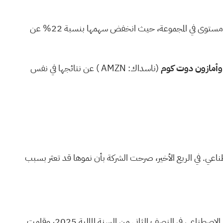
"إنه أكبر يوم إعلان أرباح على الإطلاق. أربعة من أسهم مجموعة ماج 7 ستعلن عن نتائجها يوم الأربعاء. ومايكروسوفت قريبة من أدنى مستوى في المجموعة، حيث انخفض سهمها بنسبة 22% عن
وأمازون دوت كوم
(ناسداك:
AMZN
) عن نتائجها في نفس
ناعي. في الربع الأخير، صرحت الشركة بأن نموها قد تعثر بسبب
في مكالمة الأرباح السابقة من أن مايكروسوفت ستكون "محدودة بعض الشيء" فيما يتعلق بقدرات الذكاء الاصطناعي في النصف الثاني من السنة المالية 2025، وقامت