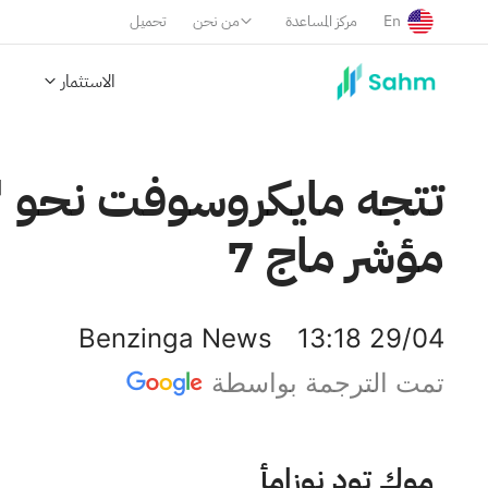
En
مركز المساعدة
من نحن
تحميل
الاستثمار
تتجه مايكروسوفت نحو "أ
مؤشر ماج 7
Benzinga News
13:18 29/04
تمت الترجمة بواسطة
أمازون دوت كوم