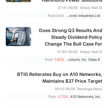
and RADA
06/08 07:41
Simply Wall St
Post
Delist
Rada Electronic Industries Ltd.
Does Strong Q3 Results And
Steady Dividend Policy
Change The Bull Case For
Mueller Water Products
06/08 07:45
Simply Wall St
(MWA)?
Post
-1.62%
Mueller Water Products, Inc. Class A
BTIG Reiterates Buy on A10 Networks,
Maintains $37 Price Target
06/08 09:20
Benzinga News
Post
-2.75%
A10 Networks, Inc.