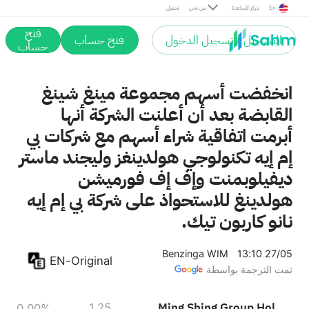
Post
En
مركز المساعدة
من نحن
تحميل
فتح
التسجيل / تسجيل الدخول
فتح حساب
حساب
انخفضت أسهم مجموعة مينغ شينغ
القابضة بعد أن أعلنت الشركة أنها
أبرمت اتفاقية شراء أسهم مع شركات بي
إم إيه تكنولوجي هولدينغز وليجند ماستر
ديفيلوبمنت وإف إف فورميشن
هولدينغ للاستحواذ على شركة بي إم إيه
نانو كاربون تيك.
Benzinga WIM
13:10 27/05
EN-Original
تمت الترجمة بواسطة
Ming Shing Group Holdings Limited
1.25
0.00%