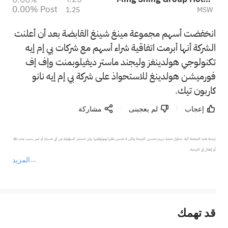
0.00%
Post
1.25
MSW
انخفضت أسهم مجموعة مينغ شينغ القابضة بعد أن أعلنت
الشركة أنها أبرمت اتفاقية شراء أسهم مع شركات بي إم إيه
تكنولوجي هولدينغز وليجند ماستر ديفيلوبمنت وإف إف
فورميشن هولدينغ للاستحواذ على شركة بي إم إيه نانو
كاربون تيك.
إعجاب
لم يعجبنى
مشاركة
ترجمة هذه الصفحة آلية. تحاول منصة سهم تحسين الترجمة ولكن لا تضمن دقتها وموثوقيتها، ولن تتحمل المسؤولية عن أي خسارة أو ضرر بسبب عدم دقة 
المزيد
يمثل المحتوى أعلاه المسؤولية الشخصية للمؤلف وآرائه فقط، ولا يمثل أي مسؤولية لمنصة سهم، ولا يمكن لمنصة سهم تأكيد صحة ودقة ومصداقية المحتوى 
قد تهمك
عند الضرورة، يرجى استشارة مستشار استثمار محترف. لا تقدم منصة سهم أي مشورة استثمارية، ولا تقدم أي التزامات أو ضمانات.