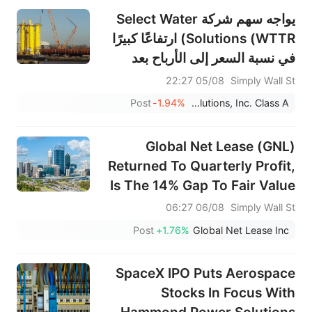
يواجه سهم شركة Select Water
Solutions (WTTR) ارتفاعًا كبيرًا
في نسبة السعر إلى الأرباح بعد
الأرباح
05/08 22:27
Simply Wall St
Post
-1.94%
Select Water Solutions, Inc. Class A
Global Net Lease (GNL)
Returned To Quarterly Profit,
Is The 14% Gap To Fair Value
Enough?
06/08 06:27
Simply Wall St
Post
+1.76%
Global Net Lease Inc
SpaceX IPO Puts Aerospace
Stocks In Focus With
Hammond Power Solutions