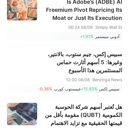
Is Adobe’s (ADBE) AI
Freemium Pivot Repricing Its
Moat or Just Its Execution
Risk?
08/08 06:24
Simply Wall St
أدوبي سيستمز
+1.91%
سبيس إكس، جيم ستوب، بالانتير،
وغيرها: 5 أسهم أثارت حماس
المستثمرين هذا الأسبوع
08/08 12:00
Benzinga News
سبيس إكس
+15.83%
غيمستوب كورب
-0.36%
هل تُعتبر أسهم شركة الحوسبة
الكمومية (QUBT) مقومة بأقل من
قيمتها الحقيقية مع تزايد الاهتمام