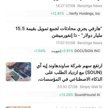
07/08 14:27
Benzinga News
+12.81%
DoubleVerify Holdings, Inc.
"هارفي يجري محادثات لجمع تمويل بقيمة 15.5
مليار دولار" - ذا إنفورميشن
07/08 17:07
Benzinga News
DOCUSIGN INC
+5.91%
إنتيويت
+1.04%
ارتفع سهم شركة ساوندهاوند إيه آي
(SOUN) مع ازدياد الطلب على
الذكاء الاصطناعي في المؤسسات،
مما عزز النمو.
07/08 23:32
Simply Wall St
+13.28%
SoundHound AI