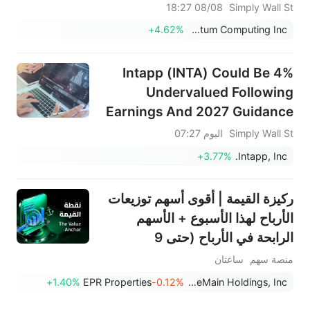
بأرباح الربع الثاني وعمليات الاندماج
08/08 18:27
Simply Wall St
والاستحواذ؟
+4.62%
Quantum Computing Inc.
Intapp (INTA) Could Be 4%
Undervalued Following
Earnings And 2027 Guidance
Simply Wall St
اليوم 07:27
+3.77%
Intapp, Inc.
ركيزة القيمة | أقوى أسهم توزيعات
الأرباح لهذا الأسبوع + الأسهم
الرابحة في الأرباح (حتى 9
أغسطس)
منصة سهم
ساعتان
+1.40%
EPR Properties
-0.12%
OneMain Holdings, Inc.