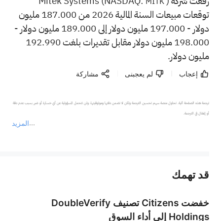
رفعت شركة Mitek Systems (NASDAQ:
)
MITK
توقعات مبيعات السنة المالية 2026 من 187.000 مليون
دولار - 197.000 مليون دولار إلى 189.000 مليون دولار -
198.000 مليون دولار مقابل تقديرات بلغت 192.990
مليون دولار.
إعجاب
لم يعجبنى
مشاركة
ترجمة هذه الصفحة آلية. تحاول منصة سهم تحسين الترجمة ولكن لا تضمن دقتها وموثوقيتها، ولن تتحمل المسؤولية عن أي خسارة أو ضرر بسبب عدم دقة 
المزيد
يمثل المحتوى أعلاه المسؤولية الشخصية للمؤلف وآرائه فقط، ولا يمثل أي مسؤولية لمنصة سهم، ولا يمكن لمنصة سهم تأكيد صحة ودقة ومصداقية المحتوى 
قد تهمك
عند الضرورة، يرجى استشارة مستشار استثمار محترف. لا تقدم منصة سهم أي مشورة استثمارية، ولا تقدم أي التزامات أو ضمانات.
خفضت Citizens تصنيف DoubleVerify
Holdings إلى أداء السوق