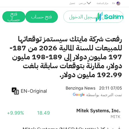
En
مركز المساعدة
من نحن
تحميل
فتح
التسجيل / تسجيل الدخول
فتح حساب
حساب
رفعت شركة مايتك سيستمز توقعاتها
للمبيعات للسنة المالية 2026 من 187-
197 مليون دولار إلى 189-198 مليون
دولار، مقارنةً بتوقعات سابقة بلغت
192.99 مليون دولار.
Benzinga News
20:11 07/05
EN-Original
تمت الترجمة بواسطة
Mitek Systems, Inc.
+9.99%
18.49
MITK