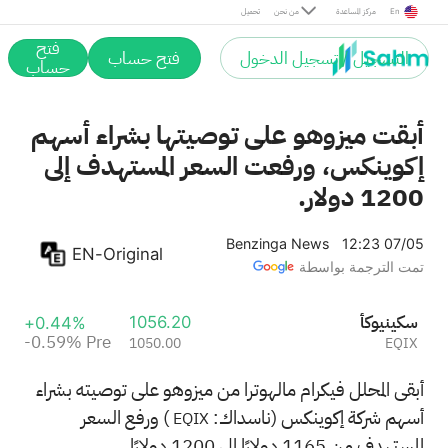
Pre
En
مركز المساعدة
من نحن
تحميل
فتح
التسجيل / تسجيل الدخول
فتح حساب
حساب
أبقت ميزوهو على توصيتها بشراء أسهم
إكوينكس، ورفعت السعر المستهدف إلى
1200 دولار.
Benzinga News
12:23 07/05
EN-Original
تمت الترجمة بواسطة
أكوينيكس
1056.20
+0.44%
-0.59%
Pre
1050.00
EQIX
أبقى المحلل فيكرام مالهوترا من ميزوهو على توصيته بشراء
أسهم شركة إكوينكس (ناسداك:
) ورفع السعر
EQIX
المستهدف من 1165 دولارًا إلى 1200 دولارًا.