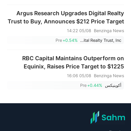
Argus Research Upgrades Digital Realty
Trust to Buy, Announces $212 Price Target
05/08 14:22
Benzinga News
Pre
+0.54%
Digital Realty Trust, Inc.
RBC Capital Maintains Outperform on
Equinix, Raises Price Target to $1225
05/08 16:06
Benzinga News
أكوينيكس
+0.44%
Pre