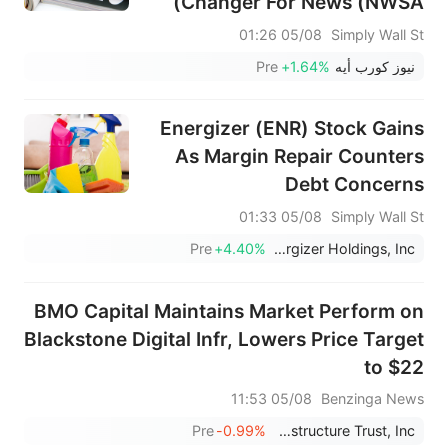
Changer For News (NWSA)
05/08 01:26
Simply Wall St
نيوز كورب أيه
+1.64%
Pre
Energizer (ENR) Stock Gains
As Margin Repair Counters
Debt Concerns
05/08 01:33
Simply Wall St
Pre
+4.40%
Energizer Holdings, Inc.
BMO Capital Maintains Market Perform on
Blackstone Digital Infr, Lowers Price Target
to $22
05/08 11:53
Benzinga News
Pre
-0.99%
Blackstone Digital Infrastructure Trust, Inc.