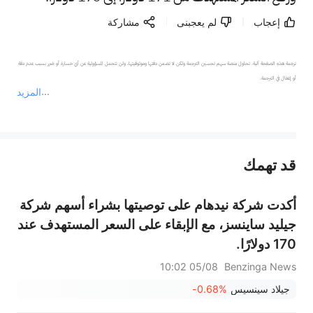
إعجاب
لم يعجبنى
مشاركة
ترجمة هذه الصفحة آلية. تحاول منصة سهم تحسين الترجمة ولكن لا تضمن دقتها وموثوقيتها، ولن تتحمل المسؤولية عن أي خسارة أو ضرر بسبب عدم دقة 
المزيد
يمثل المحتوى أعلاه المسؤولية الشخصية للمؤلف وآرائه فقط، ولا يمثل أي مسؤولية لمنصة سهم، ولا يمكن لمنصة سهم تأكيد صحة ودقة ومصداقية المحتوى 
قد تهمك
عند الضرورة، يرجى استشارة مستشار استثمار محترف. لا تقدم منصة سهم أي مشورة استثمارية، ولا تقدم أي التزامات أو ضمانات.
أكدت شركة نيدهام على توصيتها بشراء أسهم شركة
جيليد ساينسز، مع الإبقاء على السعر المستهدف عند
170 دولارًا.
05/08 10:02
Benzinga News
جيلاد سينسيس
-0.68%