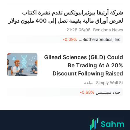
"هجوم جديد على كبار السن..."
شركة أرتيفا بيوثيرابيوتكس تقدم نشرة اكتتاب
لعرض أوراق مالية بقيمة تصل إلى 400 مليون دولار
06/08 21:28
Benzinga News
-0.09%
Artiva Biotherapeutics, Inc.
Gilead Sciences (GILD) Could
Be Trading At A 20%
Discount Following Raised
Guidance
Simply Wall St
ساعة
جيلاد سينسيس
-0.68%