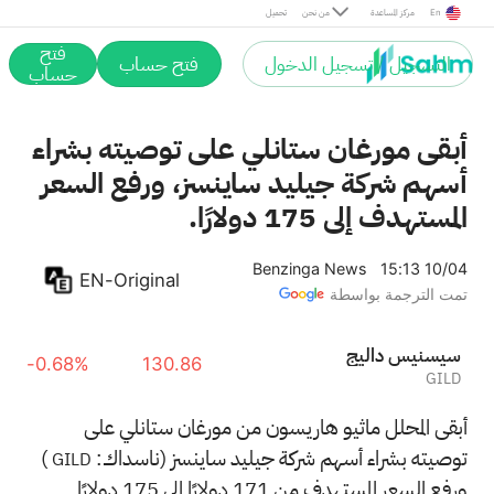
En
مركز المساعدة
من نحن
تحميل
فتح
التسجيل / تسجيل الدخول
فتح حساب
حساب
أبقى مورغان ستانلي على توصيته بشراء
أسهم شركة جيليد ساينسز، ورفع السعر
المستهدف إلى 175 دولارًا.
Benzinga News
15:13 10/04
EN-Original
تمت الترجمة بواسطة
جيلاد سينسيس
-0.68%
130.86
GILD
أبقى المحلل ماثيو هاريسون من مورغان ستانلي على
توصيته بشراء أسهم شركة جيليد ساينسز (ناسداك:
)
GILD
ورفع السعر المستهدف من 171 دولارًا إلى 175 دولارًا.