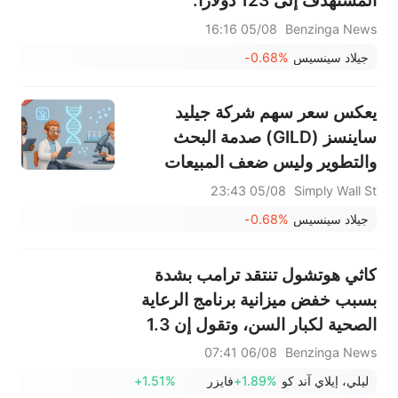
المستهدف إلى 123 دولارًا.
05/08 16:16
Benzinga News
جيلاد سينسيس
-0.68%
يعكس سعر سهم شركة جيليد
ساينسز (GILD) صدمة البحث
والتطوير وليس ضعف المبيعات
05/08 23:43
Simply Wall St
جيلاد سينسيس
-0.68%
كاثي هوتشول تنتقد ترامب بشدة
بسبب خفض ميزانية برنامج الرعاية
الصحية لكبار السن، وتقول إن 1.3
مليون من سكان نيويورك سيدفعون
06/08 07:41
Benzinga News
المزيد مقابل الأدوية الموصوفة:
ليلي، إيلاي آند كو
+1.89%
فايزر
+1.51%