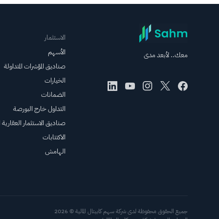
الاستثمار
الأسهم
معك.. لأبعد مدى
صناديق المؤشرات المتداولة
الخيارات
الضمانات
التداول خارج البورصة
صناديق الاستثمار العقارية ال
الاكتتابات
الهامش
جميع الحقوق محفوظة لدى شركة سهم كابيتال المالية © 2026