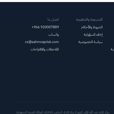
التشريعية والتنظيمية
اتصل بنا
الشروط والأحكام
+966 920007889
إخلاء المسؤولية
واتساب
سياسة الخصوصية
cs@sahmcapital.com
ية
الملاحظات والاقتراحات
أدوات د
مركز الملك عبد الله المالي، الدور 5 برج 3.05، الرياض 13519، المملكة العربية السعودية