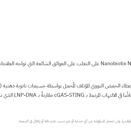
قيّم التقييم ما قبل السريري على الفئران قدرة Nanobiotix Nanoprimer على التغلب على 
 بـ LNP-DNA الذي تم إعطاؤه بدون Nanoprimer.