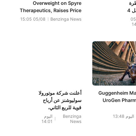
نظرة
Overweight on Spyre
إيجابية؛ إليكم أفضل 4
Therapeutics, Raises Price
م
Target to $115
05/08 15:05
Benzinga News
05
1
Guggenheim Mai
أعلنت شركة موتورولا
UroGen Pharma
سوليوشنز عن أرباح
قوية للربع الثاني،
لتنضم بذلك إلى
اليوم 13:48
Benzinga
اليوم
14:01
News
شركات إنسمد،
وديودز، وباركر