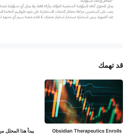
عند الضرورة، يرجى استشارة مستشار استثمار محترف. لا تقدم منصة سهم أي مشورة استثم
قد تهمك
Obsidian Therapeutics Enrolls
يبدأ هذا المحلل م