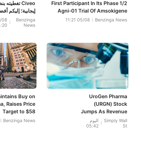
First Participant In Its Phase 1/2
Civeo تغطيته ب
Agni-01 Trial Of Amsokigene
Autoleucel To Treat Advanced
عمليات تداول ليو
/08
Benzinga
05/08 11:21
Benzinga News
4:20
News
Or Metastatic Melanoma
الأربعاء
ntains Buy on
UroGen Pharma
, Raises Price
(URGN) Stock
Target to $58
Jumps As Revenue
Surge Outruns
Simply Wall
اليوم
Benzinga News
05:42
St
Loss Concerns