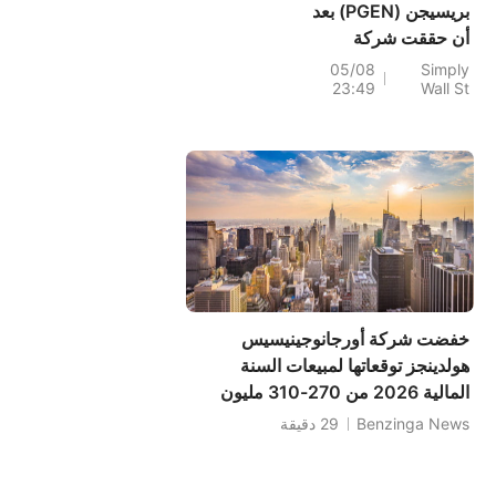
بريسيجن (PGEN) بعد
أن حققت شركة
بابزيموس أول ربح
05/08
Simply
23:49
Wall St
صافٍ لها
خفضت شركة أورجانوجينيسيس
هولدينجز توقعاتها لمبيعات السنة
المالية 2026 من 270-310 مليون
دولار إلى 179-215 مليون دولار،
Benzinga News
29 دقيقة
مقارنةً بتوقعات سابقة بلغت 282.85
مليون دولار.