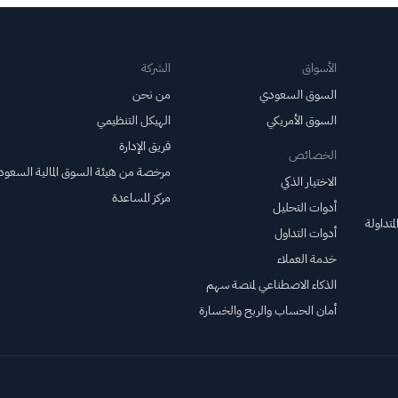
هانيفين، وغيرها من
الأسهم الكبرى التي
ارتفعت أسعارها يوم
الخميس.
الأسواق
الشركة
السوق السعودي
من نحن
السوق الأمريكي
الهيكل التنظيمي
فريق الإدارة
الخصائص
مرخصة من هيئة السوق المالية السعود
الاختيار الذكي
مركز المساعدة
أدوات التحليل
متداولة
أدوات التداول
خدمة العملاء
الذكاء الاصطناعي لمنصة سهم
أمان الحساب والربح والخسارة