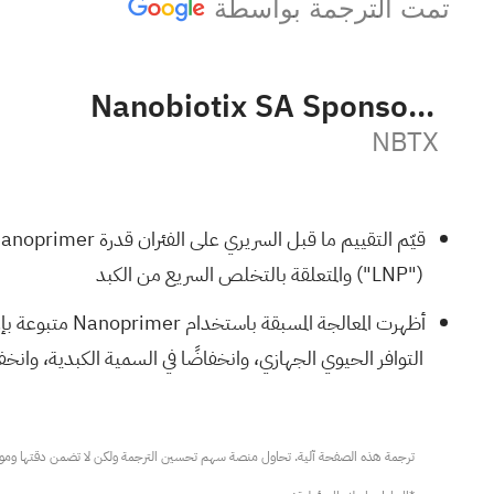
تمت الترجمة بواسطة
Nanobiotix SA Sponsored ADR
NBTX
("LNP") والمتعلقة بالتخلص السريع من الكبد
التوافر الحيوي الجهازي، وانخفاضًا في السمية الكبدية، وانخفاضًا في الالتهاب المرتبط بـ cGAS-STING مقارنةً