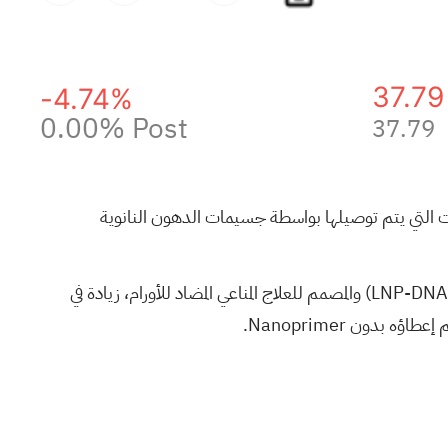
37.79
-4.74%
0.00%
Post
37.79
العوائق الشائعة التي تواجه العلاجات التي يتم توصيلها بواسطة جسيمات الدهون النانوية
أظهرت المعالجة المسبقة باستخدام Nanoprimer متبوعة بإعطاء الحمض النووي المؤتلف المُحمل بواسطة جسيمات نانوية دهنية (LNP-DNA) والمصمم للعلاج المناعي المضاد للأورام، زيادة في