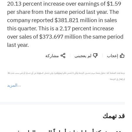
20.13 percent increase over earnings of $1.59
per share from the same period last year. The
company reported $381.821 million in sales
this quarter. This is a 2.17 percent increase
over sales of $373.697 million the same period
last year.
إعجاب
لم يعجبنى
مشاركة
ترجمة هذه الصفحة آلية. تحاول منصة سهم تحسين الترجمة ولكن لا تضمن دقتها وموثوقيتها، ولن تتحمل المسؤولية عن أي خسارة أو ضرر بسبب عدم دقة 
المزيد
يمثل المحتوى أعلاه المسؤولية الشخصية للمؤلف وآرائه فقط، ولا يمثل أي مسؤولية لمنصة سهم، ولا يمكن لمنصة سهم تأكيد صحة ودقة ومصداقية المحتوى 
قد تهمك
عند الضرورة، يرجى استشارة مستشار استثمار محترف. لا تقدم منصة سهم أي مشورة استثمارية، ولا تقدم أي التزامات أو ضمانات.