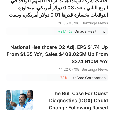
حققت شركة أومادا هيلث أرباحاً للسهم الواحد في
الربع الثاني بلغت 0.08 دولار أمريكي، متجاوزة
التوقعات بخسارة قدرها 0.01 دولار أمريكي، وبلغت
المبيعات 87.835 مليون دولار أمريكي، متجاوزة
06/08 20:05
Benzinga News
التوقعات البالغة 80.190 مليون دولار أمريكي.
+21.14%
Omada Health, Inc.
National Healthcare Q2 Adj. EPS $1.74 Up
From $1.65 YoY, Sales $408.025M Up From
$374.910M YoY
07/08 11:22
Benzinga News
-1.78%
National HealthCare Corporation
The Bull Case For Quest
Diagnostics (DGX) Could
Change Following Raised