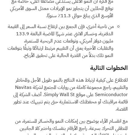
مع فكرة أن النمو الأعلى يستدعي مضاعفًا أعلى، خاصة مع
توقع المحللين أن يتجاوز نمو الإيرادات معدل السوق الأمريكي
الأوسع الذي يبلغ حوالي 11.3٪ سنويًا.
من ناحية أخرى، فإن الجمع بين ارتفاع نسبة السعر إلى القيمة
الدفترية، وخسائر الاثني عشر شهرًا الماضية البالغة 133.9
مليون دولار أمريكي، وتوقعات عدم الربحية المستمرة،
والتقلبات الأخيرة يعني أن التقييم مرتبط ارتباطًا وثيقًا بتوقعات
النمو تلك بدلاً من القدرة الحالية على تحقيق الأرباح.
الخطوات التالية
للاطلاع على كيفية ارتباط هذه النتائج بالنمو طويل الأجل والمخاطر
والتقييم، راجع مجموعة كاملة من
روايات المجتمع
لشركة Navitas
Semiconductor على موقع Simply Wall St. أضف الشركة إلى
قائمة مراقبتك
أو
محفظتك الاستثمارية
حتى يتم تنبيهك عند تطور
القصة.
مع انقسام الآراء بوضوح بين إمكانات النمو والخسائر المستمرة، من
المنطقي التحرك بسرعة. راجع الأرقام بنفسك واختبر كلا الجانبين