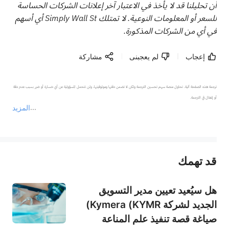
أن تحليلنا قد لا يأخذ في الاعتبار آخر إعلانات الشركات الحساسة
للسعر أو المعلومات النوعية. لا تمتلك Simply Wall St أي أسهم
في أي من الشركات المذكورة.
إعجاب
لم يعجبنى
مشاركة
ترجمة هذه الصفحة آلية. تحاول منصة سهم تحسين الترجمة ولكن لا تضمن دقتها وموثوقيتها، ولن تتحمل المسؤولية عن أي خسارة أو ضرر بسبب عدم دقة 
المزيد
يمثل المحتوى أعلاه المسؤولية الشخصية للمؤلف وآرائه فقط، ولا يمثل أي مسؤولية لمنصة سهم، ولا يمكن لمنصة سهم تأكيد صحة ودقة ومصداقية المحتوى 
قد تهمك
عند الضرورة، يرجى استشارة مستشار استثمار محترف. لا تقدم منصة سهم أي مشورة استثمارية، ولا تقدم أي التزامات أو ضمانات.
هل سيُعيد تعيين مدير التسويق
الجديد لشركة Kymera (KYMR)
صياغة قصة تنفيذ علم المناعة