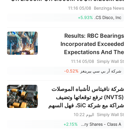
05/08 11:16
Benzinga News
+5.93%
CS Disco, Inc.
Results: RBC Bearings
Incorporated Exceeded
Expectations And The
Consensus Has Updated Its
05/08 11:14
Simply Wall St
Estimates
شركة آر بي سي بيرينغز
-0.52%
شركة نافيتاس لأشباه الموصلات
(NVTS) ترفع توقعاتها وتضيف
شراكة مع شركة SiC، فهل السهم
رخيص؟
Simply Wall St
اليوم 10:22
+2.15%
Navitas Semiconductor Corp Ordinary Shares - Class A