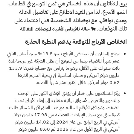
يرى المتفائلون أن هذه الخسائر هي ثمن التوسع في قطاعات
النمو الأسرع، لذا من المفيد الاطلاع على تفاصيل الحالة
ومدى توافقها مع توقعاتك الشخصية قبل الاعتماد على
تلك التوقعات.
🐂 حالة نافيتاس لأشباه الموصلات المتفائلة
انخفاض الأرباح المتوقعة يدعم النظرة الحذرة
يتوقع المحللون أن تنخفض الأرباح بنحو 13.8% سنوياً خلال الاثني
عشر شهراً الماضية، بينما من المتوقع أن تظل الشركة غير مربحة لمدة
ثلاث سنوات على الأقل، وهو ما يتزامن مع خسارة قدرها 133.9
مليون دولار أمريكي وخسارة أساسية في ربحية السهم قدرها
0.62 دولار أمريكي خلال الاثني عشر شهراً الماضية.
يركز المتشائمون على خطر أن يؤدي الإنفاق الكبير على البحث
والتطوير والتعرض لأسواق نهائية متقلبة إلى إبقاء الأرباح تحت
الضغط، وتتوافق الأرقام الحالية مع هذا القلق لأن الخسائر ظلت
كبيرة حتى مع تحول الإيرادات الفصلية من 17.98 مليون دولار
أمريكي في الربع الرابع من عام 2024 إلى 14.02 مليون دولار
أمريكي في الربع الأول من عام 2025 ثم 8.60 مليون دولار