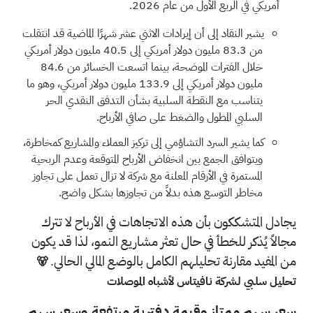
أمريكي في الربع الأول من عام 2026.
يشير النقاد إلى أن إيرادات الاثني عشر شهرًا الماضية قد انتقلت
من 83.3 مليون دولار أمريكي إلى 40.5 مليون دولار أمريكي
خلال الفترات الموضحة، بينما اتسعت الخسائر من 84.6
مليون دولار أمريكي إلى 133.9 مليون دولار أمريكي، وهو ما
يتناسب مع النقطة السلبية بشأن التدفق النقدي الحر
السلبي المطول والضغط على صافي الأرباح.
كما يشير السرد التشاؤمي إلى تركيز العملاء والمشاريع كمخاطرة،
ويتوافق الجمع بين انخفاض الأرباح المتوقعة وعدم الربحية
المستمرة في الأرقام المعلنة مع شركة لا تزال تعمل على تجاوز
مخاطر التوسع هذه بدلاً من تجاوزها بشكل واضح.
يجادل المتشككون بأن هذه الاتجاهات في الأرباح لا تترك
مجالاً يُذكر للخطأ في حال تعثر مشاريع النمو، لذا قد يكون
من المفيد مقارنة تحليلهم الكامل بالوضع المالي الحالي.
🐻
تحليل سلبي لشركة نافيتاس لأشباه الموصلات
سعر سهم ممتاز وقيمة دفترية مرتفعة وسعر سهم