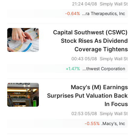
بهدوء؟
04/08 21:24
Simply Wall St
-0.64%
Kymera Therapeutics, Inc.
Capital Southwest (CSWC)
Stock Rises As Dividend
Coverage Tightens
05/08 00:43
Simply Wall St
+1.47%
Capital Southwest Corporation
Macy's (M) Earnings
Surprises Put Valuation Back
In Focus
05/08 02:53
Simply Wall St
-0.55%
Macy's, Inc.