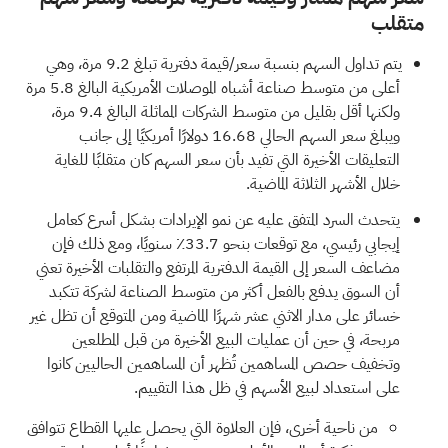
متقلب
يتم تداول السهم بنسبة سعر/قيمة دفترية تبلغ 9.2 مرة، وهي
أعلى من متوسط صناعة أشباه الموصلات الأمريكية البالغ 5.8 مرة
ولكنها أقل بقليل من متوسط الشركات المماثلة البالغ 9.4 مرة،
ويبلغ سعر السهم الحالي 16.68 دولارًا أمريكيًا إلى جانب
التعليقات الأخيرة التي تفيد بأن سعر السهم كان متقلبًا للغاية
خلال الأشهر الثلاثة الماضية.
يتحدث السرد المتفق عليه عن نمو الإيرادات بشكل أسرع كعامل
إيجابي رئيسي، مع توقعات بنحو 33.7٪ سنويًا، ومع ذلك فإن
مضاعف السعر إلى القيمة الدفترية المرتفع والتقلبات الأخيرة تعني
أن السوق يدفع بالفعل أكثر من متوسط الصناعة لشركة تتكبد
خسائر على مدار الاثني عشر شهرًا الماضية ومن المتوقع أن تظل غير
مربحة، في حين أن عمليات البيع الأخيرة من قبل المطلعين
وتخفيف حصص المساهمين تُظهر أن المساهمين الحاليين كانوا
على استعداد لبيع الأسهم في ظل هذا التقييم.
من ناحية أخرى، فإن العلاوة التي يحصل عليها القطاع تتوافق