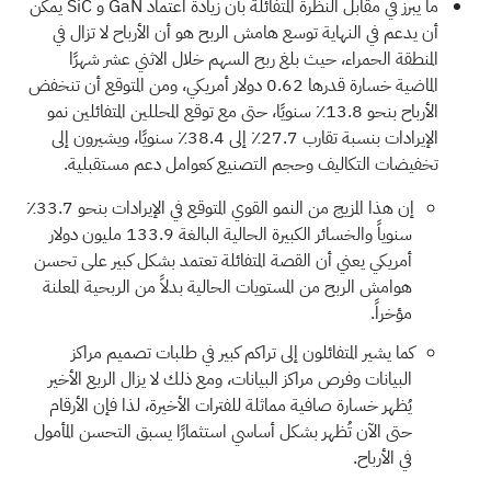
ما يبرز في مقابل النظرة المتفائلة بأن زيادة اعتماد GaN و SiC يمكن
أن يدعم في النهاية توسع هامش الربح هو أن الأرباح لا تزال في
المنطقة الحمراء، حيث بلغ ربح السهم خلال الاثني عشر شهرًا
الماضية خسارة قدرها 0.62 دولار أمريكي، ومن المتوقع أن تنخفض
الأرباح بنحو 13.8٪ سنويًا، حتى مع توقع المحللين المتفائلين نمو
الإيرادات بنسبة تقارب 27.7٪ إلى 38.4٪ سنويًا، ويشيرون إلى
تخفيضات التكاليف وحجم التصنيع كعوامل دعم مستقبلية.
إن هذا المزيج من النمو القوي المتوقع في الإيرادات بنحو 33.7٪
سنوياً والخسائر الكبيرة الحالية البالغة 133.9 مليون دولار
أمريكي يعني أن القصة المتفائلة تعتمد بشكل كبير على تحسن
هوامش الربح من المستويات الحالية بدلاً من الربحية المعلنة
مؤخراً.
كما يشير المتفائلون إلى تراكم كبير في طلبات تصميم مراكز
البيانات وفرص مراكز البيانات، ومع ذلك لا يزال الربع الأخير
يُظهر خسارة صافية مماثلة للفترات الأخيرة، لذا فإن الأرقام
حتى الآن تُظهر بشكل أساسي استثمارًا يسبق التحسن المأمول
في الأرباح.