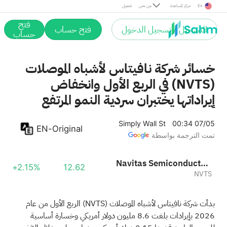
En
مركز المساعدة
من نحن
تحميل
فتح
التسجيل / تسجيل الدخول
فتح حساب
حساب
خسائر شركة نافيتاس لأشباه الموصلات
(NVTS) في الربع الأول وانخفاض
إيراداتها يختبران سردية النمو المرتفع
Simply Wall St
00:34 07/05
EN-Original
تمت الترجمة بواسطة
Navitas Semiconductor Corp Ordinary Shares - Class A
+2.15%
12.62
NVTS
بدأت شركة نافيتاس لأشباه الموصلات
(NVTS)
الربع الأول من عام
2026 بإيرادات بلغت 8.6 مليون دولار أمريكي وخسارة أساسية