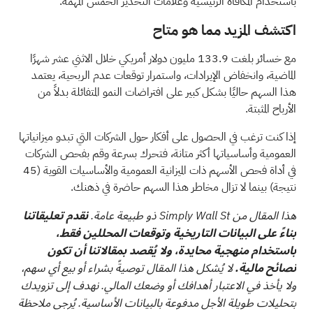
باستخدام
المكافأة الرئيسية وعلامات التحذير الخمس المهمة.
اكتشف المزيد مما هو متاح
مع خسائر بلغت 133.9 مليون دولار أمريكي خلال الاثني عشر شهرًا
الماضية، وانخفاض الإيرادات، واستمرار توقعات عدم الربحية، يعتمد
هذا السهم حاليًا بشكل كبير على افتراضات النمو المتفائلة بدلاً من
الأرباح المثبتة.
إذا كنت ترغب في الحصول على أفكار حول الشركات التي تبدو ميزانياتها
العمومية وأساسياتها أكثر متانة، فتحرك بسرعة وقم بفحص الشركات
في
أداة فحص الأسهم ذات الميزانية العمومية والأساسيات القوية (45
نتيجة)
بينما لا تزال مخاطر هذا السهم حاضرة في ذهنك.
هذا المقال من Simply Wall St ذو طبيعة عامة.
نقدم تعليقاتنا
بناءً على البيانات التاريخية وتوقعات المحللين فقط،
باستخدام منهجية محايدة، ولا يُقصد بمقالاتنا أن تكون
نصائح مالية.
لا يُشكل هذا المقال توصيةً بشراء أو بيع أي سهم،
ولا يأخذ في الاعتبار أهدافك أو وضعك المالي. نهدف إلى تزويدك
بتحليلات طويلة الأجل مدفوعة بالبيانات الأساسية. يُرجى ملاحظة