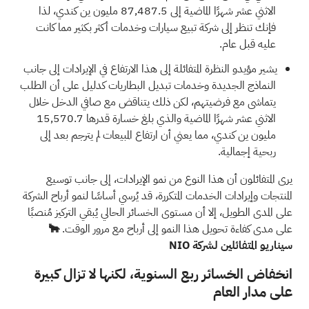
الاثني عشر شهرًا الماضية إلى 87,487.5 مليون ين كندي، لذا
فإنك تنظر إلى شركة تبيع سيارات وخدمات أكثر بكثير مما كانت
عليه قبل عام.
يشير مؤيدو النظرة المتفائلة إلى هذا الارتفاع في الإيرادات إلى جانب
النماذج الجديدة وخدمات تبديل البطاريات كدليل على أن الطلب
يتماشى مع فرضيتهم، لكن ذلك يتناقض مع صافي الدخل خلال
الاثني عشر شهرًا الماضية والذي بلغ خسارة قدرها 15,570.7
مليون ين كندي، مما يعني أن ارتفاع المبيعات لم يترجم بعد إلى
ربحية إجمالية.
يرى المتفائلون أن هذا النوع من نمو الإيرادات، إلى جانب توسيع
المنتجات وإيرادات الخدمات المتكررة، قد يُرسي أساسًا لنمو أرباح الشركة
على المدى الطويل، إلا أن مستوى الخسائر الحالي يُبقي التركيز مُنصبًا
على مدى كفاءة تحويل هذا النمو إلى أرباح مع مرور الوقت.
🐂
سيناريو المتفائلين لشركة NIO
انخفاض الخسائر ربع السنوية، لكنها لا تزال كبيرة
على مدار العام