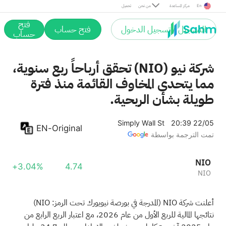
En
مركز المساعدة
من نحن
تحميل
فتح
التسجيل / تسجيل الدخول
فتح حساب
حساب
شركة نيو (NIO) تحقق أرباحاً ربع سنوية،
مما يتحدى المخاوف القائمة منذ فترة
طويلة بشأن الربحية.
Simply Wall St
20:39 22/05
EN-Original
تمت الترجمة بواسطة
NIO
+3.04%
4.74
NIO
أعلنت شركة NIO (المدرجة في بورصة نيويورك تحت الرمز: NIO)
نتائجها المالية للربع الأول من عام 2026، مع اعتبار الربع الرابع من