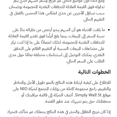
ومع ذلك فإن الوضع الحالي غير المربح وسعر السهم الذي يتم
تداوله فوق القيمة العادلة للتدفقات النقدية المخصومة يوضحان
سبب تساؤل الآخرين عن مدى انعكاس هذا التحسن بالفعل في
التقييم الحالي.
ما يلفت الانتباه هو أن السهم يبدو أرخص من نظرائه بناءً على
نسبة السعر إلى المبيعات، بينما يقع أيضًا فوق تقدير القيمة العادلة
للتدفقات النقدية المخصومة، لذلك اعتمادًا على ما إذا كنت تركز
على مضاعفات المبيعات النسبية أو التقييم القائم على التدفق
النقدي، يمكنك التوصل إلى استنتاجات مختلفة تمامًا حول مدى
الطلب على السعر الحالي.
الخطوات التالية
للاطلاع على كيفية ارتباط هذه النتائج بالنمو طويل الأجل والمخاطر
والتقييم، راجع مجموعة كاملة من
روايات المجتمع
لشركة NIO على
موقع Simply Wall St. أضف الشركة إلى
قائمة مراقبتك
أو
محفظتك
حتى يتم تنبيهك عند تطور القصة.
إذا كان مزيج التفاؤل والحذر في هذه النتائج يجعلك غير متأكد، فتحرك