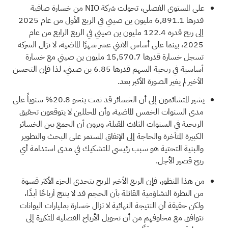
على المستوى الفصلي، تحولت شركة NIO من خسارة صافية
قدرها 6,891.1 مليون ين صيني في الربع الأول من عام 2025
إلى ربح قدره 122.4 مليون ين صيني في الربع الرابع من عام
2025، بينما على أساس الاثني عشر شهرًا الماضية، لا تزال الشركة
تسجل خسارة قدرها 15,570.7 مليون ين صيني مع خسارة
أساسية في ربحية السهم قدرها 6.85 ين صيني، لذا فإن التحسن
الأخير لم يغير الصورة الأكبر بعد.
يشير المتشائمون إلى أن الخسائر قد نمت بنحو 20.8% سنوياً على
مدى السنوات الخمس الماضية، وأن المحللين لا يتوقعون تحقيق
الربحية في السنوات الثلاث المقبلة، ويرون أن الجمع بين الخسائر
الكبيرة المتأخرة والحاجة إلى الإنفاق المستمر على البحث والتطوير
والبنية التحتية هو سبب رئيسي للتشكيك في مدى استدامة أي
ربح قصير الأجل.
من هذا المنظور، فإن الربع الأخير المربح يتحدى الجزء الأكثر قسوة
من النظرة التشاؤمية القائلة بأن الحجم قد لا ينتج أرباحًا أبدًا،
ولكن حقيقة أن النتيجة النهائية لا تزال خسارة بمليارات اليوانات
تتوافق مع مخاوفهم من أن تحويل الأرباح الفصلية المتكررة إلى