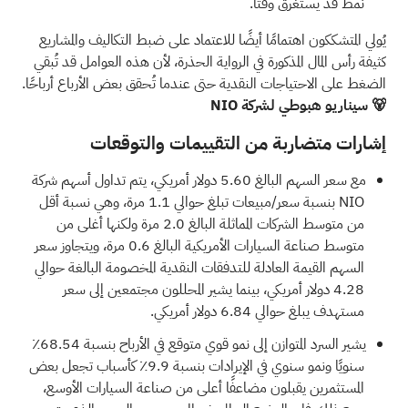
نمط قد يستغرق وقتًا.
يُولي المتشككون اهتمامًا أيضًا للاعتماد على ضبط التكاليف والمشاريع
كثيفة رأس المال المذكورة في الرواية الحذرة، لأن هذه العوامل قد تُبقي
الضغط على الاحتياجات النقدية حتى عندما تُحقق بعض الأرباع أرباحًا.
🐻 سيناريو هبوطي لشركة NIO
إشارات متضاربة من التقييمات والتوقعات
مع سعر السهم البالغ 5.60 دولار أمريكي، يتم تداول أسهم شركة
NIO بنسبة سعر/مبيعات تبلغ حوالي 1.1 مرة، وهي نسبة أقل
من متوسط الشركات المماثلة البالغ 2.0 مرة ولكنها أغلى من
متوسط صناعة السيارات الأمريكية البالغ 0.6 مرة، ويتجاوز سعر
السهم القيمة العادلة للتدفقات النقدية المخصومة البالغة حوالي
4.28 دولار أمريكي، بينما يشير المحللون مجتمعين إلى سعر
مستهدف يبلغ حوالي 6.84 دولار أمريكي.
يشير السرد المتوازن إلى نمو قوي متوقع في الأرباح بنسبة 68.54٪
سنويًا ونمو سنوي في الإيرادات بنسبة 9.9٪ كأسباب تجعل بعض
المستثمرين يقبلون مضاعفًا أعلى من صناعة السيارات الأوسع،