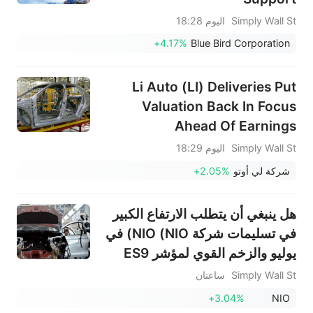
Simply Wall St
اليوم 18:28
+4.17%
Blue Bird Corporation
Li Auto (LI) Deliveries Put
Valuation Back In Focus
Ahead Of Earnings
Simply Wall St
اليوم 18:29
شركة لي أوتو
+2.05%
هل ينبغي أن يتطلب الارتفاع الكبير
في تسليمات شركة NIO (NIO) في
يوليو والزخم القوي لمؤشر ES9
اتخاذ إجراء من قبل المستثمرين؟
Simply Wall St
ساعتان
+3.04%
NIO