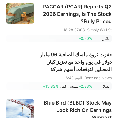
PACCAR (PCAR) Reports Q2
2026 Earnings, Is The Stock
Fully Priced?
07/08 18:28
Simply Wall St
باكار
+0.80%
قفزت ثروة ماسك الصافية 96 مليار
دولار في يوم واحد مع تعزيز كبار
المحللين لتوقعات أسهم شركة
سبيس إكس
Benzinga News
اليوم 16:49
تسلا
+2.83%
سبيس إكس
+15.83%
Blue Bird (BLBD) Stock May
Look Rich On Earnings
Support