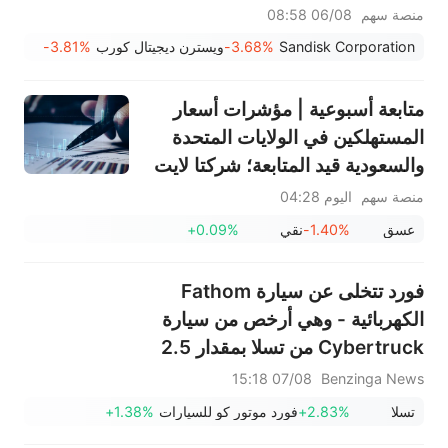
منصة سهم
06/08 08:58
Sandisk Corporation
-3.68%
ويسترن ديجيتال كورب
-3.81%
متابعة أسبوعية | مؤشرات أسعار
المستهلكين في الولايات المتحدة
والسعودية قيد المتابعة؛ شركتا لايت
وكور تعلنان عن أرباحهما؛ فعاليات
منصة سهم
اليوم 04:28
توزيع الأرباح لشركات سابك أغري-
عسق
-1.40%
نقي
+0.09%
نيوترينتس (2020)، وريبل (1010)،
وسابك (2010)
فورد تتخلى عن سيارة Fathom
الكهربائية - وهي أرخص من سيارة
Cybertruck من تسلا بمقدار 2.5
ضعف
07/08 15:18
Benzinga News
تسلا
+2.83%
فورد موتور كو للسيارات
+1.38%