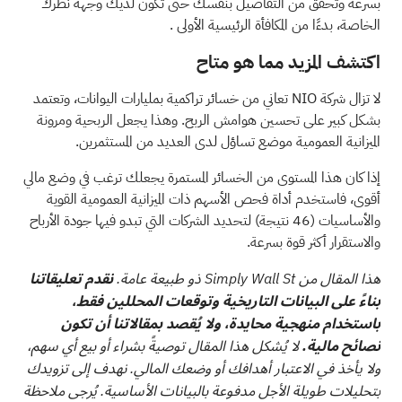
بسرعة وتحقق من التفاصيل بنفسك حتى تكون لديك وجهة نظرك
الخاصة، بدءًا من
المكافأة الرئيسية الأولى
.
اكتشف المزيد مما هو متاح
لا تزال شركة NIO تعاني من خسائر تراكمية بمليارات اليوانات، وتعتمد
بشكل كبير على تحسين هوامش الربح. وهذا يجعل الربحية ومرونة
الميزانية العمومية موضع تساؤل لدى العديد من المستثمرين.
إذا كان هذا المستوى من الخسائر المستمرة يجعلك ترغب في وضع مالي
أقوى، فاستخدم
أداة فحص الأسهم ذات الميزانية العمومية القوية
والأساسيات (46 نتيجة)
لتحديد الشركات التي تبدو فيها جودة الأرباح
والاستقرار أكثر قوة بسرعة.
هذا المقال من Simply Wall St ذو طبيعة عامة.
نقدم تعليقاتنا
بناءً على البيانات التاريخية وتوقعات المحللين فقط،
باستخدام منهجية محايدة، ولا يُقصد بمقالاتنا أن تكون
نصائح مالية.
لا يُشكل هذا المقال توصيةً بشراء أو بيع أي سهم،
ولا يأخذ في الاعتبار أهدافك أو وضعك المالي. نهدف إلى تزويدك
بتحليلات طويلة الأجل مدفوعة بالبيانات الأساسية. يُرجى ملاحظة