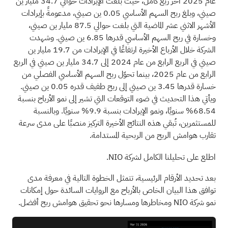
عام 2025 آخر ربع كامل، حيث بلغت الإيرادات حوالي 34.7 مليار ين
صيني، وبلغ ربح السهم الأساسي 0.05 ين صيني، مدعومةً بإيرادات
الأشهر الاثني عشر الماضية التي بلغت حوالي 87.5 مليار ين صيني،
وخسارة في ربح السهم الأساسي قدرها 6.85 ين صيني. وشهدت
الشركة خلال الأرباع الأخيرة ارتفاعًا في الإيرادات من 19.7 مليار ين
صيني في الربع الرابع من عام 2024 إلى 34.7 مليار ين صيني في الربع
الرابع من عام 2025، بينما تحوّل ربح السهم الأساسي الفصلي من
خسارة قدرها 3.45 ين صيني إلى ربح طفيف قدره 0.05 ين صيني.
ويأتي هذا التحديث في ضوء التوقعات التي تشير إلى نمو الأرباح بنسبة
68.54% سنويًا، ونمو الإيرادات بنسبة 9.9% سنويًا. وبالنسبة
للمستثمرين، تُبقي هذه النتائج الأخيرة التركيز منصبًا على مدى سرعة
تقارب هوامش الربح من الربحية المستدامة.
اطلع على تحليلنا الكامل لشركة NIO.
بعد تحديد الأرقام الرئيسية، تتمثل الخطوة التالية في معرفة مدى
توافق هذا البيان الخاص بالأرباح مع الروايات السائدة حول إمكانات
نمو شركة NIO ومخاطرها ومسارها نحو تحقيق هوامش ربح أفضل.