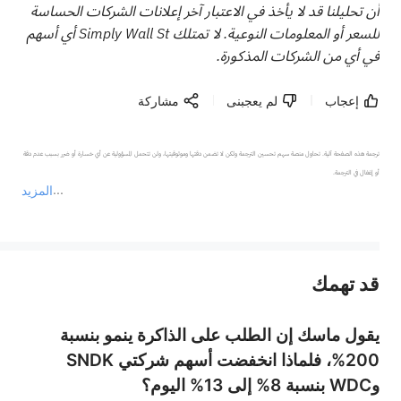
أن تحليلنا قد لا يأخذ في الاعتبار آخر إعلانات الشركات الحساسة
للسعر أو المعلومات النوعية. لا تمتلك Simply Wall St أي أسهم
في أي من الشركات المذكورة.
إعجاب
لم يعجبنى
مشاركة
ترجمة هذه الصفحة آلية. تحاول منصة سهم تحسين الترجمة ولكن لا تضمن دقتها وموثوقيتها، ولن تتحمل المسؤولية عن أي خسارة أو ضرر بسبب عدم دقة 
المزيد
يمثل المحتوى أعلاه المسؤولية الشخصية للمؤلف وآرائه فقط، ولا يمثل أي مسؤولية لمنصة سهم، ولا يمكن لمنصة سهم تأكيد صحة ودقة ومصداقية المحتوى 
قد تهمك
عند الضرورة، يرجى استشارة مستشار استثمار محترف. لا تقدم منصة سهم أي مشورة استثمارية، ولا تقدم أي التزامات أو ضمانات.
يقول ماسك إن الطلب على الذاكرة ينمو بنسبة
200%، فلماذا انخفضت أسهم شركتي SNDK
وWDC بنسبة 8% إلى 13% اليوم؟