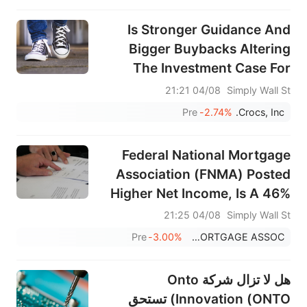
Is Stronger Guidance And
Bigger Buybacks Altering
The Investment Case For
Crocs (CROX)?
04/08 21:21
Simply Wall St
Pre
-2.74%
Crocs, Inc.
Federal National Mortgage
Association (FNMA) Posted
Higher Net Income, Is A 46%
Undervalued View Justified?
04/08 21:25
Simply Wall St
Pre
-3.00%
FEDERAL NATIONAL MORTGAGE ASSOC
هل لا تزال شركة Onto
Innovation (ONTO) تستحق