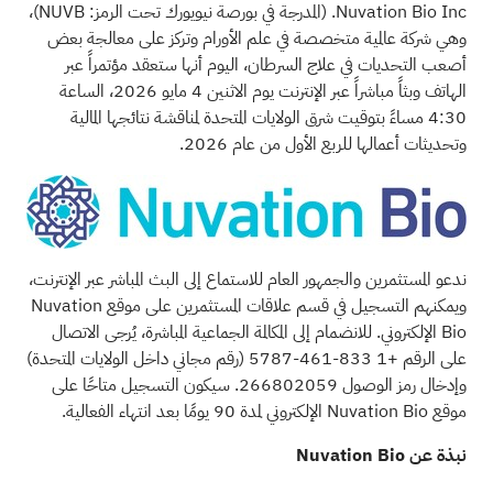
Nuvation Bio Inc. (المدرجة في بورصة نيويورك تحت الرمز: NUVB)،
وهي شركة عالمية متخصصة في علم الأورام وتركز على معالجة بعض
أصعب التحديات في علاج السرطان، اليوم أنها ستعقد مؤتمراً عبر
الهاتف وبثاً مباشراً عبر الإنترنت يوم الاثنين 4 مايو 2026، الساعة
4:30 مساءً بتوقيت شرق الولايات المتحدة لمناقشة نتائجها المالية
وتحديثات أعمالها للربع الأول من عام 2026.
ندعو المستثمرين والجمهور العام للاستماع إلى البث المباشر عبر الإنترنت،
ويمكنهم التسجيل في قسم
علاقات المستثمرين
على موقع Nuvation
Bio الإلكتروني. للانضمام إلى المكالمة الجماعية المباشرة، يُرجى الاتصال
على الرقم +1 833-461-5787 (رقم مجاني داخل الولايات المتحدة)
وإدخال رمز الوصول 266802059. سيكون التسجيل متاحًا على
موقع Nuvation Bio الإلكتروني لمدة 90 يومًا بعد انتهاء الفعالية.
نبذة عن Nuvation Bio