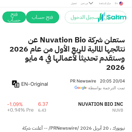
Pre
En
مركز المساعدة
من نحن
تحميل
فتح
التسجيل / تسجيل الدخول
فتح حساب
حساب
ستعلن شركة Nuvation Bio عن
نتائجها المالية للربع الأول من عام 2026
وستقدم تحديثاً لأعمالها في 4 مايو
2026
PR Newswire
20:05 20/04
EN-Original
تمت الترجمة بواسطة
NUVATION BIO INC
6.37
-1.09%
+0.94%
Pre
6.43
NUVB
نيويورك
،
20 أبريل 2026
/PRNewswire/ -- أعلنت شركة