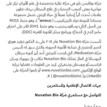
شركة نوفايشن بايو هي شركة عالمية متخصصة في علم الأورام، تركز على
مواجهة بعض أصعب التحديات في علاج السرطان بهدف تطوير
علاجات تُحدث أثراً إيجابياً عميقاً في حياة المرضى. تشمل مجموعة
IBTROZI®
منتجاتنا المتنوعة دواء تاليتريكتينيب (
)، وهو مثبط ROS1
من الجيل التالي؛ وسافوسيدينيب، وهو مثبط IDH1 قادر على اختراق
حاجز الدم في الدماغ؛ وبرنامج مبتكر للأدوية المقترنة
(DDC)
.
تأسست شركة Nuvation Bio عام ٢٠١٨ على يد الدكتور ديفيد هونغ،
الخبير المخضرم في صناعة الأدوية الحيوية، والذي سبق له تأسيس
شركة Medivation، التي قدمت للمرضى أحد أبرز أدوية سرطان
البروستاتا في العالم. تمتلك Nuvation Bio مكاتب في نيويورك وسان
فرانسيسكو وبوسطن وشنغهاي. لمزيد من المعلومات، تفضلوا بزيارة
الموقع الإلكتروني www.nuvationbio.com
أو تابعوا الشركة على
LinkedIn
وX (
).
@nuvationbioinc
جهات الاتصال الإعلامية والمستثمرين
للتواصل مع مستثمري شركة Nuvation Bio
جيه آر ديفيتا