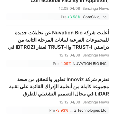
Correctional Facility In Appleton,
Minnesota
04/08 12:08
Benzinga News
Pre
+3.58%
CoreCivic, Inc.
أعلنت شركة Nuvation Bio عن تحليلات جديدة
للمجموعات الفرعية لبيانات المرحلة الثانية من
دراستي TRUST-I وTRUST-II لعقار IBTROZI في
سرطان الرئة ذي الخلايا غير الصغيرة ROS1+،
04/08 12:12
Benzinga News
وسيتم عرضها في المؤتمر العالمي لسرطان الرئة
Pre
-1.09%
NUVATION BIO INC
(WCLC) والمؤتمر الأوروبي للأورام ...
تعتزم شركة Innoviz تطوير والتحقق من صحة
مجموعة كاملة من أنظمة الإدراك القائمة على تقنية
LiDAR في مجال التصميم التشغيلي للطرق
السريعة، وذلك لاستكشاف إمكاناتها في البرامج
04/08 12:12
Benzinga News
المستقبلية لمصنعي المعدات الأصلية.
Pre
-3.93%
Innoviz Technologies Ltd.