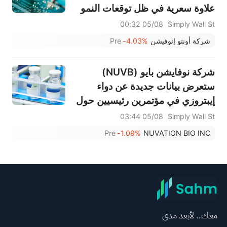
علاوة سعرية في ظل توقعات النمو
القوية؟
05/08 00:32
Simply Wall St
شركة أونتو إنوفيشن
-4.03%
Pre
شركة نوفايشن بايو (NUVB)
ستعرض بيانات جديدة عن دواء
إيبتروزي في مؤتمرين رئيسيين حول
السرطان
05/08 03:44
Simply Wall St
Pre
-1.09%
NUVATION BIO INC
معك.. لأبعد مدى