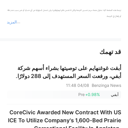
ترجمة هذه الصفحة آلية. تحاول منصة سهم تحسين الترجمة ولكن لا تضمن دقتها وموثوقيتها، ولن تتحمل المسؤولية عن أي خسارة أو ضرر بسبب عدم دقة 
المزيد
يمثل المحتوى أعلاه المسؤولية الشخصية للمؤلف وآرائه فقط، ولا يمثل أي مسؤولية لمنصة سهم، ولا يمكن لمنصة سهم تأكيد صحة ودقة ومصداقية المحتوى 
قد تهمك
عند الضرورة، يرجى استشارة مستشار استثمار محترف. لا تقدم منصة سهم أي مشورة استثمارية، ولا تقدم أي التزامات أو ضمانات.
أبقت غوغنهايم على توصيتها بشراء أسهم شركة
أبفي، ورفعت السعر المستهدف إلى 288 دولارًا.
04/08 11:48
Benzinga News
آبفي
+0.98%
Pre
CoreCivic Awarded New Contract With US
ICE To Utilize Company's 1,600-Bed Prairie