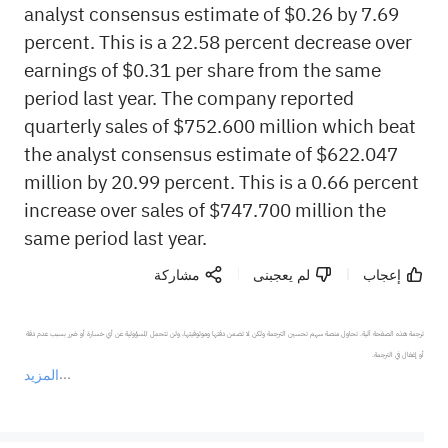
analyst consensus estimate of $0.26 by 7.69
percent. This is a 22.58 percent decrease over
earnings of $0.31 per share from the same
period last year. The company reported
quarterly sales of $752.600 million which beat
the analyst consensus estimate of $622.047
million by 20.99 percent. This is a 0.66 percent
increase over sales of $747.700 million the
same period last year.
إعجاب
لم يعجبنى
مشاركة
ترجمة هذه الصفحة آلية. تحاول منصة سهم تحسين الترجمة ولكن لا تضمن دقتها وموثوقيتها، ولن تتحمل المسؤولية عن أي خسارة أو ضرر بسبب عدم دقة 
المزيد
يمثل المحتوى أعلاه المسؤولية الشخصية للمؤلف وآرائه فقط، ولا يمثل أي مسؤولية لمنصة سهم، ولا يمكن لمنصة سهم تأكيد صحة ودقة ومصداقية المحتوى 