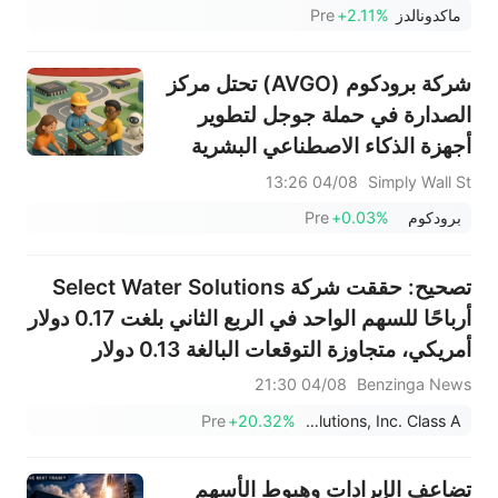
رقمية سريعة لإعادة تنشيط عملائنا الدائمين؛ وسنعيد
ماكدونالدز
+2.11%
Pre
تخصيص...
شركة برودكوم (AVGO) تحتل مركز
الصدارة في حملة جوجل لتطوير
أجهزة الذكاء الاصطناعي البشرية
04/08 13:26
Simply Wall St
برودكوم
+0.03%
Pre
تصحيح: حققت شركة Select Water Solutions
أرباحًا للسهم الواحد في الربع الثاني بلغت 0.17 دولار
أمريكي، متجاوزة التوقعات البالغة 0.13 دولار
أمريكي، وبلغت المبيعات 395.807 مليون دولار
04/08 21:30
Benzinga News
أمريكي، متجاوزة التوقعات البالغة 373.017 مليون
Pre
+20.32%
Select Water Solutions, Inc. Class A
دولار أمريكي.
تضاعف الإيرادات وهبوط الأسهم