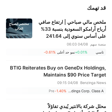
قد تهمك
عند الضرورة، يرجى استشارة مستشار استثمار محترف. لا تقدم منصة سهم أي مشورة استثمارية، ولا تقدم أي التزامات أو ضمانات.
ملخص مالي صباحي | ارتفاع صافي
أرباح أرامكو السعودية بنسبة 33%
على أساس سنوي إلى 241.64
مليار ريال سعودي، وتوزيع أرباح
منصة سهم
04/08 06:03
بقيمة 0.34 ريال سعودي للسهم
تاسي
+0.01%
نمو حد أعلى
-0.61%
السعودي؛ جوجل تصبح ثاني أكبر
شركة في العالم
BTIG Reiterates Buy on GeneDx Holdings,
Maintains $90 Price Target
04/08 09:15
Benzinga News
Pre
-1.40%
GeneDx Holdings Corp. Class A
محلل شركة بالانتير يُبدي تفاؤلاً