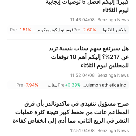
كبيراً؛ إليكم أفضل 5 توصيات إيجابية
ليوم الثلاثاء
04/08 11:46
Benzinga News
بالانتير للتكنولوجيا
-2.60%
Pre
فومينتو إيكونوميكو ميكسيكانو
-1.51%
Pre
هل سيرتفع سهم سناب بنسبة تزيد
عن 217%؟ إليكم أهم 10 توقعات
للمحللين ليوم الثلاثاء
04/08 11:52
Benzinga News
lululemon athletica inc.
+0.39%
Pre
سناب
-7.94%
Pre
صرح مسؤول تنفيذي في ماكدونالدز بأن فرق
المطاعم عانت من ضغط كبير نتيجة كثرة عمليات
النشر في الربع الثاني، مما أدى إلى انخفاض كفاءة
العمليات؛ ابتداءً من الأسبوع المقبل، سنطلق عروضًا
04/08 12:51
Benzinga News