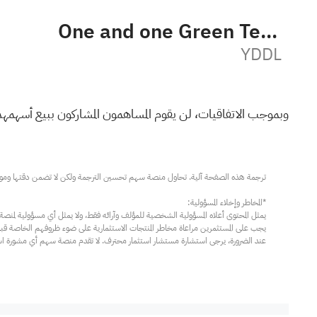
One and one Green Technologies Inc Class A
YDDL
وبموجب الاتفاقيات، لن يقوم المساهمون المشاركون ببيع أسهمهم أ
عند الضرورة، يرجى استشارة مستشار استثمار محترف. لا تقدم منصة سهم أي مشورة استثم