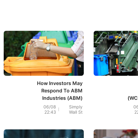
How Investors May
Respond To ABM
Industries (ABM)
(WC
LaGuardia
C
06/08
Simply
0
22:43
Wall St
2
Robotics Pilot
A
Integrating AI Into
Airport Services