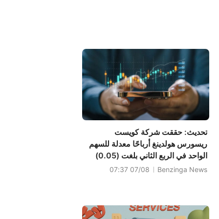
تحديث: حققت شركة كويست
ريسورس هولدينغ أرباحًا معدلة للسهم
الواحد في الربع الثاني بلغت (0.05)
دولارًا أمريكيًا، متجاوزة بذلك التوقعات
07/08 07:37
Benzinga News
التي بلغت (0.07) دولارًا أمريكيًا.