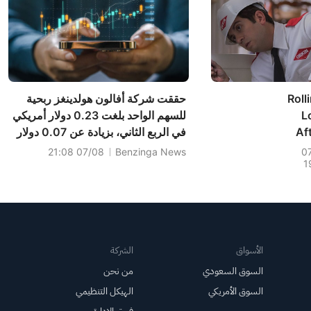
Roll
حققت شركة أفالون هولدينغز ربحية
L
للسهم الواحد بلغت 0.23 دولار أمريكي
Af
في الربع الثاني، بزيادة عن 0.07 دولار
أمريكي في الفترة نفسها من العام
07/08 21:08
Benzinga News
0
1
الماضي، وبلغت المبيعات 20.898
مليون دولار أمريكي، بزيادة عن
20.252 مليون دولار أمريكي في
الفترة نفسها من العا...
الأسواق
الشركة
السوق السعودي
من نحن
السوق الأمريكي
الهيكل التنظيمي