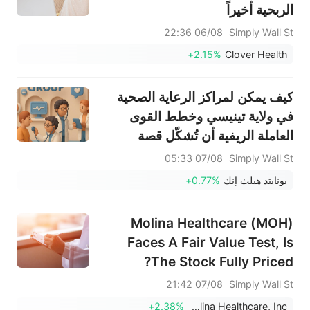
الربحية أخيراً
06/08 22:36
Simply Wall St
+2.15%
Clover Health
كيف يمكن لمراكز الرعاية الصحية
في ولاية تينيسي وخطط القوى
العاملة الريفية أن تُشكّل قصة
الرعاية القائمة على القيمة
07/08 05:33
Simply Wall St
لمجموعة يونايتد هيلث (UNH)
يونايتد هيلث إنك
+0.77%
Molina Healthcare (MOH)
Faces A Fair Value Test, Is
The Stock Fully Priced?
07/08 21:42
Simply Wall St
+2.38%
Molina Healthcare, Inc.