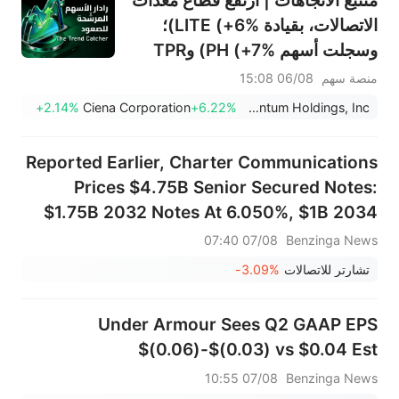
عملية فك حظر لأسهمه اليوم
الاتصالات، بقيادة LITE (+6%)؛
وسجلت أسهم PH (+7%) وTPR
(+1.8%) أعلى مستوياتها على
منصة سهم
06/08 15:08
الإطلاق؛ كما اقتربت أسهم XOM
+2.14%
Ciena Corporation
+6.22%
Lumentum Holdings, Inc.
وFCX من مستويات رئيسية.
Reported Earlier, Charter Communications
Prices $4.75B Senior Secured Notes:
$1.75B 2032 Notes At 6.050%, $1B 2034
Notes At 6.600%, $1B 2036 Notes At
07/08 07:40
Benzinga News
6.950%, $1B 2056 Notes At 7.850%
تشارتر للاتصالات
-3.09%
Under Armour Sees Q2 GAAP EPS
$(0.06)-$(0.03) vs $0.04 Est
07/08 10:55
Benzinga News