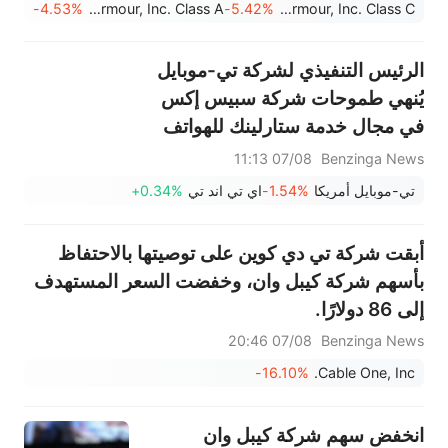
-4.53%
Under Armour, Inc. Class A
-5.42%
Under Armour, Inc. Class C
الرئيس التنفيذي لشركة تي-موبايل
يُنهي طموحات شركة سبيس إكس
في مجال خدمة ستارلينك للهواتف
المحمولة، بينما تضخ شركة ماسك
07/08 11:13
Benzinga News
مليارات الدولارات في شراء الطيف
تي-موبايل أمريكا
-1.54%
اي تي اند تي
+0.34%
الترددي: "ما الذي يميزهم؟"
أبقت شركة تي دي كوين على توصيتها بالاحتفاظ
بأسهم شركة كيبل وان، وخفضت السعر المستهدف
إلى 86 دولارًا.
07/08 20:46
Benzinga News
-16.10%
Cable One, Inc.
انخفض سهم شركة كيبل وان