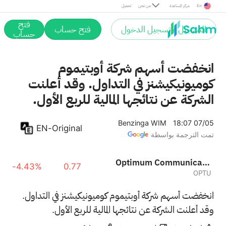
En
مركز المساعدة
من نحن
تحميل
فتح
التسجيل / تسجيل الدخول
فتح حساب
حساب
انخفضت أسهم شركة أوبتيموم
كوميونيكيشنز في التداول. وقد أعلنت
الشركة عن نتائجها المالية للربع الأول.
Benzinga WIM
18:07 07/05
EN-Original
تمت الترجمة بواسطة
Optimum Communications, Inc. Class A
-4.43%
0.77
OPTU
انخفضت أسهم شركة أوبتيموم كوميونيكيشنز في التداول.
وقد أعلنت الشركة عن نتائجها المالية للربع الأول.