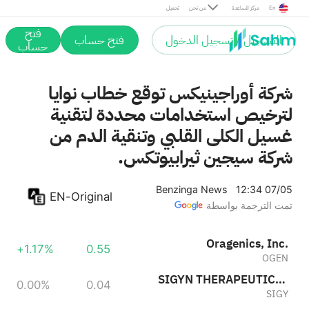
En
مركز المساعدة
من نحن
تحميل
فتح
التسجيل / تسجيل الدخول
فتح حساب
حساب
شركة أوراجينيكس توقع خطاب نوايا
لترخيص استخدامات محددة لتقنية
غسيل الكلى القلبي وتنقية الدم من
شركة سيجين ثيرابيوتكس.
Benzinga News
12:34 07/05
EN-Original
تمت الترجمة بواسطة
Oragenics, Inc.
+1.17%
0.55
OGEN
SIGYN THERAPEUTICS INC
0.00%
0.04
SIGY