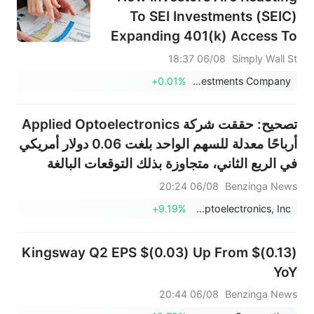
To SEI Investments (SEIC)
Expanding 401(k) Access To
Private Markets
06/08 18:37
Simply Wall St
+0.01%
SEI Investments Company
تصحيح: حققت شركة Applied Optoelectronics
أرباحًا معدلة للسهم الواحد بلغت 0.06 دولار أمريكي
في الربع الثاني، متجاوزة بذلك التوقعات البالغة
0.01 دولار أمريكي، كما تجاوزت مبيعاتها البالغة
06/08 20:24
Benzinga News
191.922 مليون دولار أمريكي التوقعات البالغة
+9.19%
Applied Optoelectronics, Inc.
190.478 مليون دولا...
Kingsway Q2 EPS $(0.03) Up From $(0.13)
YoY
06/08 20:44
Benzinga News