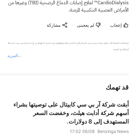
CardioDialysis™ لعلاج إصابات الدماغ الرضحية
(TBI)
وغيرها من
الأمراض العصبية التنكسية المزمنة.
إعجاب
لم يعجبنى
مشاركة
ترجمة هذه الصفحة آلية. تحاول منصة سهم تحسين الترجمة ولكن لا تضمن دقتها وموثوقيتها، ولن تتحمل المسؤولية عن أي خسارة أو ضرر بسبب عدم دقة 
المزيد
يمثل المحتوى أعلاه المسؤولية الشخصية للمؤلف وآرائه فقط، ولا يمثل أي مسؤولية لمنصة سهم، ولا يمكن لمنصة سهم تأكيد صحة ودقة ومصداقية المحتوى 
قد تهمك
عند الضرورة، يرجى استشارة مستشار استثمار محترف. لا تقدم منصة سهم أي مشورة استثمارية، ولا تقدم أي التزامات أو ضمانات.
أبقت شركة آر بي سي كابيتال على توصيتها بشراء
أسهم شركة أدابت هيلث، وخفضت السعر
المستهدف إلى 8 دولارات.
06/08 17:02
Benzinga News