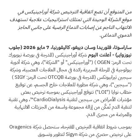
من المتوقع أن تضع اتفاقية الترخيص شركة أوراجينيكس في
موقع الشركة الوحيدة التي تمتلك استراتيجيات علاجية تستهدف
الالتهاب الناجم عن إصابات الدماغ الرضية على جانبي الحاجز
الدموي الدماغي.
ساراسوتا، فلوريدا وسان دييغو، كاليفورنيا، 7 مايو 2026 (جلوب
نيوزواير) - أعلنت اليوم
شركة أوراجينيكس (المدرجة في بورصة نيويورك
تحت الرمز:
OGEN
) ("أوراجينيكس" أو "الشركة")، وهي شركة أدوية
بيولوجية في المرحلة السريرية رائدة في مجال العلاجات العصبية، وشركة
سيجين ثيرابيوتكس (المدرجة في بورصة OTCQB تحت الرمز:
SIGY
)
("سيجين")، وهي شركة مطورة للعلاجات خارج الجسم، عن توقيع
خطاب نوايا ("LOI") تتوقع أوراجينيكس بموجبه ترخيص بعض
مؤشرات الأمراض من سيجين لتقنية CardioDialysis™، وهي تقنية
لتنقية الدم تُمكّن من إزالة مجموعة واسعة من الجزيئات الالتهابية
والممرضة من مجرى الدم.
بموجب شروط اتفاقية الترخيص المقترحة، ستحصل شركة Oragenics
على ترخيص حصري من شركة Sigyn لتطوير وتسويق