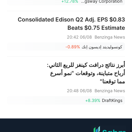
+12.78%
Kingsway Corporation
Consolidated Edison Q2 Adj. EPS $0.83
Beats $0.75 Estimate
06/08 20:42
Benzinga News
كونسوليديتد إديسون إنك
-0.89%
أبرز نتائج درافت كينغز للربع الثاني:
أرباح متباينة، وتوقعات "نمو أسرع
مما توقعنا"
06/08 20:48
Benzinga News
+8.39%
DraftKings