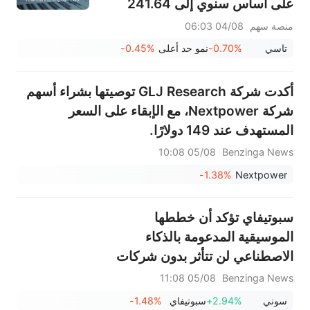
على أساس سنوي إلى 241.64
مليار ريال سعودي، وتوزيع أرباح
منصة سهم
04/08 06:03
بقيمة 0.34 ريال سعودي للسهم
تاسي
-0.70%
نمو حد أعلى
-0.45%
السعودي؛ جوجل تصبح ثاني أكبر
شركة في العالم
أكدت شركة GLJ Research توصيتها بشراء أسهم
شركة Nextpower، مع الإبقاء على السعر
المستهدف عند 149 دولارًا.
05/08 10:08
Benzinga News
-1.38%
Nextpower
سبوتيفاي تؤكد أن خططها
الموسيقية المدعومة بالذكاء
الاصطناعي لن تتأثر بدون شركات
الإنتاج الكبرى - إليكم السبب
05/08 11:08
Benzinga News
سوني
+2.94%
سبوتيفاي
-1.48%