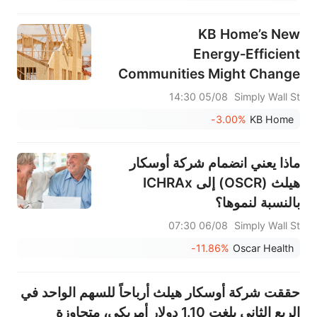
KB Home’s New
Energy‑Efficient
Communities Might Change
The Case For Investing In KB
05/08 14:30
Simply Wall St
Home (KBH)
-3.00%
KB Home
ماذا يعني انضمام شركة أوسكار
هيلث (OSCR) إلى ICHRAx
بالنسبة لنموها؟
06/08 07:30
Simply Wall St
-11.86%
Oscar Health
حققت شركة أوسكار هيلث أرباحاً للسهم الواحد في
الربع الثاني بلغت 1.10 دولار أمريكي، متجاوزة