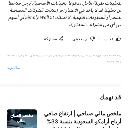
بتحليلات طويلة الأجل مدفوعة بالبيانات الأساسية. يُرجى ملاحظة
أن تحليلنا قد لا يأخذ في الاعتبار آخر إعلانات الشركات الحساسة
للسعر أو المعلومات النوعية. لا تمتلك Simply Wall St أي أسهم
في أي من الشركات المذكورة.
إعجاب
لم يعجبنى
مشاركة
ترجمة هذه الصفحة آلية. تحاول منصة سهم تحسين الترجمة ولكن لا تضمن دقتها وموثوقيتها، ولن تتحمل المسؤولية عن أي خسارة أو ضرر بسبب عدم دقة 
المزيد
يمثل المحتوى أعلاه المسؤولية الشخصية للمؤلف وآرائه فقط، ولا يمثل أي مسؤولية لمنصة سهم، ولا يمكن لمنصة سهم تأكيد صحة ودقة ومصداقية المحتوى 
قد تهمك
عند الضرورة، يرجى استشارة مستشار استثمار محترف. لا تقدم منصة سهم أي مشورة استثمارية، ولا تقدم أي التزامات أو ضمانات.
ملخص مالي صباحي | ارتفاع صافي
أرباح أرامكو السعودية بنسبة 33%