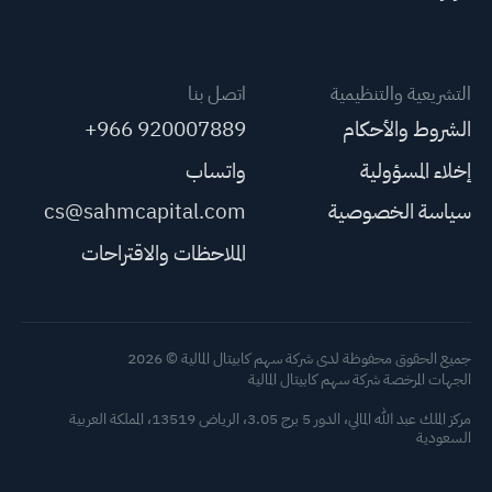
التشريعية والتنظيمية
اتصل بنا
الشروط والأحكام
+966 920007889
إخلاء المسؤولية
واتساب
سياسة الخصوصية
cs@sahmcapital.com
الملاحظات والاقتراحات
جميع الحقوق محفوظة لدى شركة سهم كابيتال المالية © 2026
الجهات المرخصة شركة سهم كابيتال المالية
مركز الملك عبد الله المالي، الدور 5 برج 3.05، الرياض 13519، المملكة العربية
السعودية