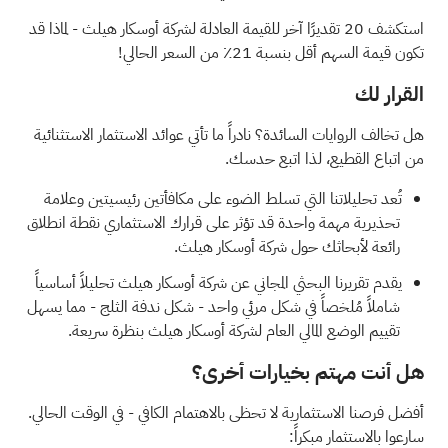
استكشف 20 تقديرًا آخر للقيمة العادلة لشركة أوسكار هيلث
- لماذا قد
تكون قيمة السهم أقل بنسبة 21٪ من السعر الحالي!
القرار لك
هل تخالف الروايات السائدة؟ نادراً ما تأتي عوائد الاستثمار الاستثنائية
من اتباع القطيع، لذا اتبع حدسك.
تُعد تحليلاتنا التي تسلط الضوء على
مكافأتين رئيسيتين وعلامة
تحذيرية مهمة واحدة
قد تؤثر على قرارك الاستثماري نقطة انطلاق
رائعة لأبحاثك حول شركة أوسكار هيلث.
يقدم
تقريرنا البحثي المجاني عن شركة أوسكار هيلث
تحليلاً أساسياً
شاملاً مُلخصاً في شكل مرئي واحد - شكل ندفة الثلج - مما يسهل
تقييم الوضع المالي العام لشركة أوسكار هيلث بنظرة سريعة.
هل أنت مهتم بخيارات أخرى؟
أفضل فرصنا الاستثمارية لا تحظى بالاهتمام الكافي - في الوقت الحالي.
سارعوا بالاستثمار مبكراً: