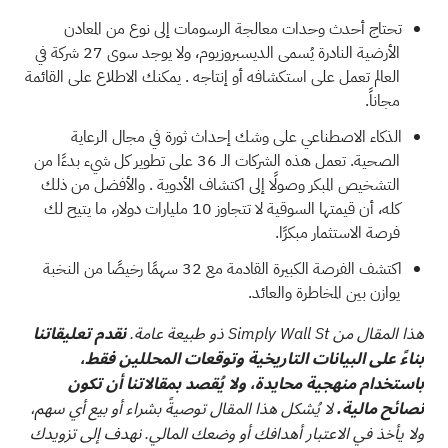
تحتاج أحدث وحدات معالجة الرسومات إلى نوع من المعادن
الأرضية النادرة يُسمى الديسبروزيوم، ولا يوجد سوى
27 شركة في
العالم تعمل على استكشافه أو إنتاجه
. يمكنك الاطلاع على القائمة
مجاناً.
الذكاء الاصطناعي على وشك إحداث ثورة في مجال الرعاية
الصحية.
تعمل هذه الشركات الـ 36 على تطوير كل شيء بدءًا من
التشخيص المبكر وصولًا إلى اكتشاف الأدوية
. والأفضل من ذلك
كله، أن قيمتها السوقية لا تتجاوز 10 مليارات دولار، ما يتيح لك
فرصة الاستثمار مبكرًا.
اكتشف الفرصة الكبيرة القادمة مع
32 سهمًا رخيصًا من النخبة
يوازن بين المخاطرة والعائد.
هذا المقال من Simply Wall St ذو طبيعة عامة.
نقدم تعليقاتنا
بناءً على البيانات التاريخية وتوقعات المحللين فقط،
باستخدام منهجية محايدة، ولا يُقصد بمقالاتنا أن تكون
نصائح مالية.
لا يُشكل هذا المقال توصيةً بشراء أو بيع أي سهم،
ولا يأخذ في الاعتبار أهدافك أو وضعك المالي. نهدف إلى تزويدك