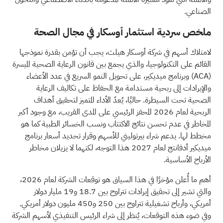
الصناعي.
ملخص سردية استثمار أوسكار في مجال الصحة
لامتلاك أسهم في شركة أوسكار هيلث، يجب أن تؤمن بقدرة نموذجها
القائم على التكنولوجيا، والذي يجمع بين قانون الرعاية الصحية الميسرة
(ACA)
وبرنامج ميديكير، على تحويل النمو السريع في عدد الأعضاء
والإيرادات إلى ربحية مستدامة مع الحفاظ على تكاليف الرعاية
الصحية تحت السيطرة. حاليًا، يُعدّ الأداء المتميز لتحقيق أهداف
الربحية لعام 2026 المحفز الرئيسي على المدى القريب، مع وجود أكبر
المخاطر في عدم تحسن نتائج الاكتتاب ونسب الخسائر الطبية كما هو
مخطط لها. يدعم شراء بيرتوليني للأسهم وقرار تحديد أسعار برنامج
ميديكير أدفانتج لعام 2027 هذا التوجه، لكنهما لا يزيلان مخاطر
الأرباح الأساسية.
أهم ما أُعلن مؤخرًا في هذا السياق هو توقعات الشركة لعام 2026،
والتي تشير إلى تحقيق إيرادات تتراوح بين 18.7 و19 مليار دولار
أمريكي، وأرباح تشغيلية تتراوح بين 250 و450 مليون دولار أمريكي.
وفي ضوء هذه التوقعات، يُنظر إلى شراء الرئيس التنفيذي لأسهم الشركة