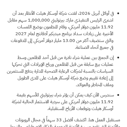
في أوائل أبريل 2026، لفتت شركة أوسكار هيلث الأنظار بعد أن
اشترى الرئيس التنفيذي مارك بيرتوليني 1,000,000 سهم مقابل
11.92 مليون دولار أمريكي، وقام المنظمون بوضع اللمسات
الأخيرة على زيادات سداد برنامج ميديكير أدفانتج لعام 2027
والتي ستضيف أكثر من 13.00 مليار دولار أمريكي إلى المدفوعات
في جميع أنحاء الصناعة.
إن الجمع بين عملية شراء نادرة من قبل أحد المطلعين وسط
عمليات بيع سابقة من قبل المطلعين ورياح الإيرادات التي تحركها
السياسات بالنسبة لشركات الرعاية الصحية المدارة يدفع المستثمرين
إلى إعادة تقييم وضع شركة أوسكار هيلث على المدى الطويل
وملف المخاطر والعوائد.
سندرس الآن كيف يمكن أن يؤثر شراء بيرتوليني للأسهم بقيمة
11.92 مليون دولار أمريكي على سردية الاستثمار الحالية لشركة
أوسكار هيلث وتوقعات الأرباح المستقبلية.
مستقبل العمل هنا. اكتشف
أفضل 33 سهماً في مجال الروبوتات
والأتمتة
التي تقود مسيرة الأتمتة المدعومة بالذكاء الاصطناعي والتحول