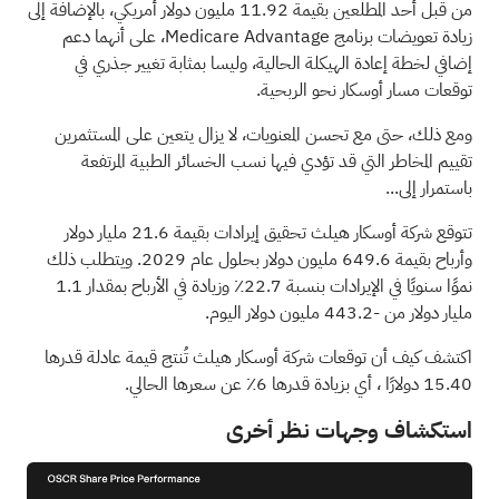
من قبل أحد المطلعين بقيمة 11.92 مليون دولار أمريكي، بالإضافة إلى
زيادة تعويضات برنامج Medicare Advantage، على أنهما دعم
إضافي لخطة إعادة الهيكلة الحالية، وليسا بمثابة تغيير جذري في
توقعات مسار أوسكار نحو الربحية.
ومع ذلك، حتى مع تحسن المعنويات، لا يزال يتعين على المستثمرين
تقييم المخاطر التي قد تؤدي فيها نسب الخسائر الطبية المرتفعة
باستمرار إلى...
تتوقع شركة أوسكار هيلث تحقيق إيرادات بقيمة 21.6 مليار دولار
وأرباح بقيمة 649.6 مليون دولار بحلول عام 2029. ويتطلب ذلك
نموًا سنويًا في الإيرادات بنسبة 22.7٪ وزيادة في الأرباح بمقدار 1.1
مليار دولار من -443.2 مليون دولار اليوم.
اكتشف كيف أن توقعات شركة أوسكار هيلث تُنتج قيمة عادلة قدرها
15.40 دولارًا
، أي بزيادة قدرها 6٪ عن سعرها الحالي.
استكشاف وجهات نظر أخرى