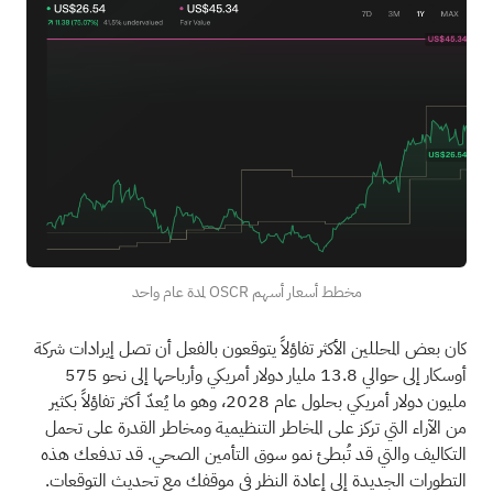
مخطط أسعار أسهم OSCR لمدة عام واحد
كان بعض المحللين الأكثر تفاؤلاً يتوقعون بالفعل أن تصل إيرادات شركة
أوسكار إلى حوالي 13.8 مليار دولار أمريكي وأرباحها إلى نحو 575
مليون دولار أمريكي بحلول عام 2028، وهو ما يُعدّ أكثر تفاؤلاً بكثير
من الآراء التي تركز على المخاطر التنظيمية ومخاطر القدرة على تحمل
التكاليف والتي قد تُبطئ نمو سوق التأمين الصحي. قد تدفعك هذه
التطورات الجديدة إلى إعادة النظر في موقفك مع تحديث التوقعات.