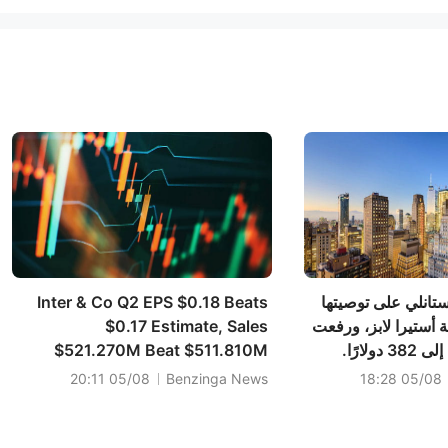
انلي على توصيتها
Inter & Co Q2 EPS $0.18 Beats
أستيرا لابز، ورفعت
$0.17 Estimate, Sales
لارًا.
$521.270M Beat $511.810M
Estimate
05/08 20:11
Benzinga News
05/08 18:28