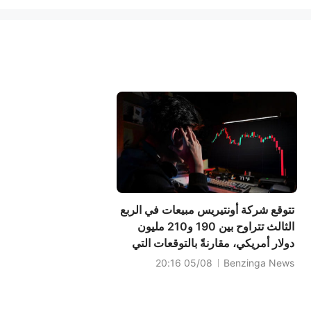
تتوقع شركة أونتيريس مبيعات في الربع
الثالث تتراوح بين 190 و210 مليون
دولار أمريكي، مقارنةً بالتوقعات التي
بلغت 251.504 مليون دولار أمريكي.
05/08 20:16
Benzinga News