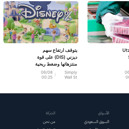
Ut
يتوقف ارتفاع سهم
ديزني (DIS) على قوة
منتزهاتها وضغط ربحية
M
السهم
06/08
Simply
0
00:25
Wall St
0
الأسواق
الشركة
السوق السعودي
من نحن