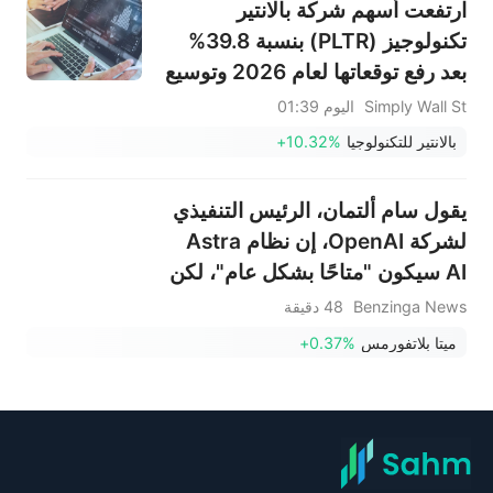
ارتفعت أسهم شركة بالانتير
تكنولوجيز (PLTR) بنسبة 39.8%
بعد رفع توقعاتها لعام 2026 وتوسيع
صفقة أنظمة ميركوري
Simply Wall St
اليوم 01:39
بالانتير للتكنولوجيا
+10.32%
يقول سام ألتمان، الرئيس التنفيذي
لشركة OpenAI، إن نظام Astra
AI سيكون "متاحًا بشكل عام"، لكن
القدرات السيبرانية تتطلب المزيد
Benzinga News
48 دقيقة
من العمل على السلامة.
ميتا بلاتفورمس
+0.37%