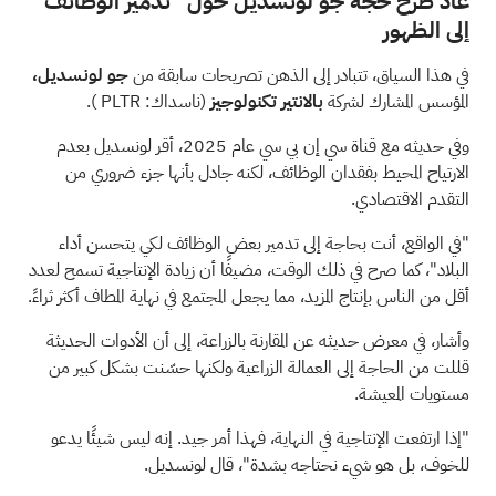
عاد طرح حجة جو لونسديل حول "تدمير الوظائف"
إلى الظهور
في هذا السياق، تتبادر إلى الذهن تصريحات سابقة من
جو لونسديل،
المؤسس المشارك لشركة
بالانتير تكنولوجيز
(ناسداك:
PLTR
).
وفي حديثه مع قناة سي إن بي سي عام 2025، أقر لونسديل بعدم
الارتياح المحيط بفقدان الوظائف، لكنه جادل بأنها جزء ضروري من
التقدم الاقتصادي.
"في الواقع، أنت بحاجة إلى تدمير بعض الوظائف لكي يتحسن أداء
البلاد"، كما صرح في ذلك الوقت، مضيفًا أن زيادة الإنتاجية تسمح لعدد
أقل من الناس بإنتاج المزيد، مما يجعل المجتمع في نهاية المطاف أكثر ثراءً.
وأشار، في معرض حديثه عن المقارنة بالزراعة، إلى أن الأدوات الحديثة
قللت من الحاجة إلى العمالة الزراعية ولكنها حسّنت بشكل كبير من
مستويات المعيشة.
"إذا ارتفعت الإنتاجية في النهاية، فهذا أمر جيد. إنه ليس شيئًا يدعو
للخوف، بل هو شيء نحتاجه بشدة"، قال لونسديل.