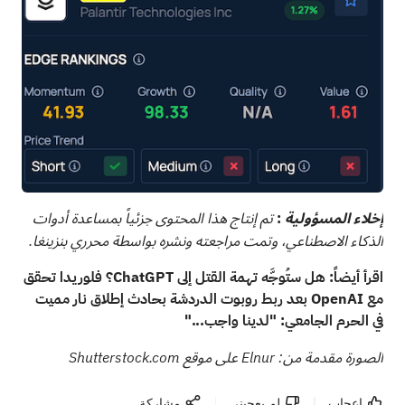
:
إخلاء المسؤولية
تم إنتاج هذا المحتوى جزئياً بمساعدة أدوات
الذكاء الاصطناعي، وتمت مراجعته ونشره بواسطة محرري بنزينغا.
اقرأ أيضاً:
هل ستُوجَّه تهمة القتل إلى ChatGPT؟ فلوريدا تحقق
مع OpenAI بعد ربط روبوت الدردشة بحادث إطلاق نار مميت
في الحرم الجامعي: "لدينا واجب..."
الصورة مقدمة من: Elnur على موقع Shutterstock.com
إعجاب
لم يعجبنى
مشاركة