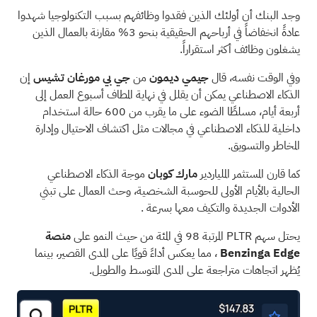
وجد البنك أن أولئك الذين فقدوا وظائفهم بسبب التكنولوجيا شهدوا
عادةً انخفاضاً في أرباحهم الحقيقية بنحو 3% مقارنة بالعمال الذين
يشغلون وظائف أكثر استقراراً.
وفي الوقت نفسه، قال
جيمي ديمون
من
جي بي مورغان تشيس
إن
الذكاء الاصطناعي يمكن أن يقلل في نهاية المطاف
أسبوع العمل إلى
أربعة أيام، مسلطًا الضوء على ما يقرب من 600 حالة استخدام
داخلية للذكاء الاصطناعي في مجالات مثل اكتشاف الاحتيال وإدارة
المخاطر والتسويق.
كما قارن المستثمر الملياردير
مارك كوبان
موجة الذكاء الاصطناعي
الحالية بالأيام الأولى للحوسبة الشخصية،
وحث العمال على تبني
الأدوات الجديدة والتكيف معها بسرعة
.
يحتل سهم PLTR المرتبة 98 في المئة من حيث النمو على
منصة
Benzinga Edge
،
مما يعكس أداءً قويًا
على المدى القصير، بينما
يُظهر اتجاهات متراجعة على المدى المتوسط والطويل.