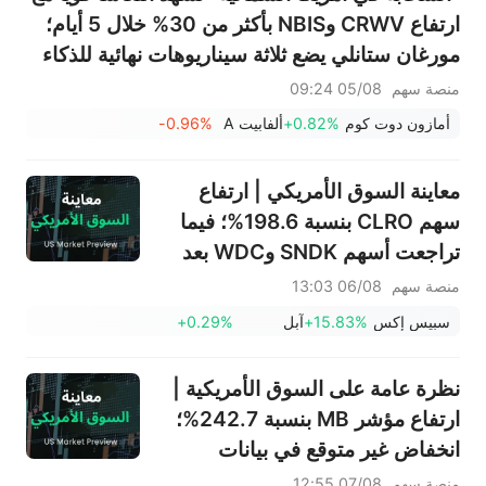
ارتفاع CRWV وNBIS بأكثر من 30% خلال 5 أيام؛
مورغان ستانلي يضع ثلاثة سيناريوهات نهائية للذكاء
الاصطناعي — من سيكون الفائز الأكبر؟
منصة سهم
05/08 09:24
أمازون دوت كوم
+0.82%
ألفابيت A
-0.96%
معاينة السوق الأمريكي | ارتفاع
سهم CLRO بنسبة 198.6%؛ فيما
تراجعت أسهم SNDK وWDC بعد
إعلان النتائج، بالتزامن مع تأكيد
منصة سهم
06/08 13:03
ماسك قوة الطلب على وحدات
سبيس إكس
+15.83%
آبل
+0.29%
التخزين؛ بينما ارتفع سهم SPCX في
تداولات ما قبل الافتتاح، مع بدء أول
نظرة عامة على السوق الأمريكية |
عملية فك حظر لأسهمه اليوم
ارتفاع مؤشر MB بنسبة 242.7%؛
انخفاض غير متوقع في بيانات
الوظائف غير الزراعية الأمريكية
منصة سهم
07/08 12:55