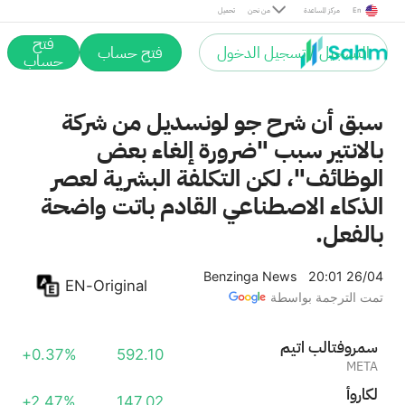
بالانتير للتكنولوجيا
+10.32%
172.01
En
مركز المساعدة
من نحن
تحميل
PLTR
فتح
التسجيل / تسجيل الدخول
فتح حساب
حساب
سبق أن شرح جو لونسديل من شركة
بالانتير سبب "ضرورة إلغاء بعض
الوظائف"، لكن التكلفة البشرية لعصر
الذكاء الاصطناعي القادم باتت واضحة
بالفعل.
Benzinga News
20:01 26/04
EN-Original
تمت الترجمة بواسطة
ميتا بلاتفورمس
+0.37%
592.10
META
أوراكل
+2.47%
147.02