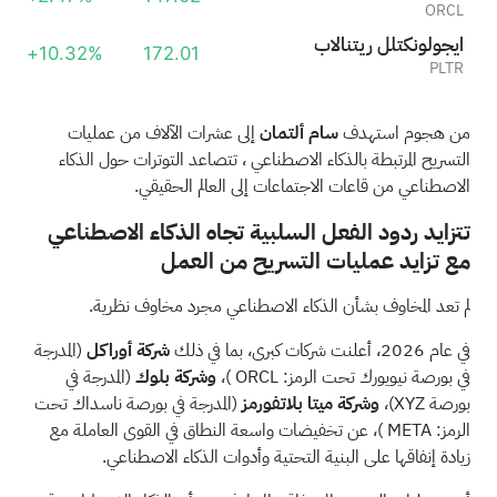
ORCL
بالانتير للتكنولوجيا
+10.32%
172.01
PLTR
من هجوم استهدف
سام ألتمان
إلى عشرات
الآلاف من عمليات
التسريح المرتبطة بالذكاء الاصطناعي
، تتصاعد التوترات حول الذكاء
الاصطناعي من قاعات الاجتماعات إلى العالم الحقيقي.
تتزايد ردود الفعل السلبية تجاه الذكاء الاصطناعي
مع تزايد عمليات التسريح من العمل
لم تعد
المخاوف بشأن الذكاء الاصطناعي
مجرد مخاوف نظرية.
في عام 2026، أعلنت شركات كبرى، بما في ذلك
شركة أوراكل
(المدرجة
في بورصة نيويورك تحت الرمز:
ORCL
)،
وشركة بلوك
(المدرجة في
بورصة XYZ)،
وشركة ميتا بلاتفورمز
(المدرجة في بورصة ناسداك تحت
الرمز:
META
)، عن
تخفيضات واسعة النطاق في القوى العاملة
مع
زيادة إنفاقها على البنية التحتية وأدوات الذكاء الاصطناعي.