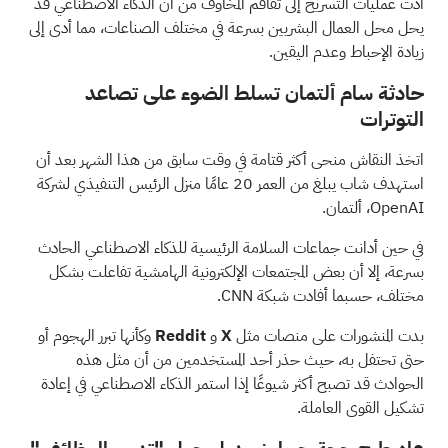
أدت عمليات التسريح إلى تفاقم المخاوف من أن الذكاء الاصطناعي قد
يحل محل العمال البشريين بسرعة في مختلف الصناعات، مما أدى إلى
زيادة الإحباط وعدم اليقين.
حادثة سام ألتمان تسلط الضوء على تصاعد
التوترات
اتخذ النقاش منحى أكثر قتامة في وقت سابق من هذا الشهر بعد أن
استهدف شاب يبلغ من العمر 20 عامًا
منزل الرئيس التنفيذي لشركة
OpenAI، ألتمان.
في حين أدانت جماعات السلامة الرئيسية للذكاء الاصطناعي الحادث
بسرعة، إلا أن بعض المجتمعات الإلكترونية الهامشية تفاعلت بشكل
مختلف،
حسبما أفادت
شبكة CNN.
بدت المنشورات على منصات مثل
X
و
Reddit
وكأنها تبرر الهجوم أو
حتى تحتفل به، حيث حذر أحد المستخدمين من أن مثل هذه
الحوادث قد تصبح أكثر شيوعًا إذا استمر الذكاء الاصطناعي في إعادة
تشكيل القوى العاملة.