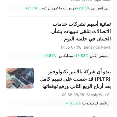
لشهر يوليو بمقدار 23 ألفًا، وهو أول
بي إتش بي
+2.86%
فريبورت ماكموران كوبر آند غولد
+2.11%
انخفاض منذ فبراير؛ شركة SK
Hynix تستثمر 38.3 مليار دولار
ثمانية أسهم لشركات خدمات
للتوسع
الاتصالات تتلقى تنبيهات بشأن
الحيتان في جلسة اليوم
07/08 17:35
Benzinga News
سبيس إكس
+15.83%
نيتفليكس
+0.61%
يبدو أن شركة بالانتير تكنولوجيز
(PLTR) قد حصلت على تقييم كامل
بعد أرباح الربع الثاني ورفع توقعاتها
لعام 2026.
08/08 00:58
Simply Wall St
بالانتير للتكنولوجيا
+10.32%