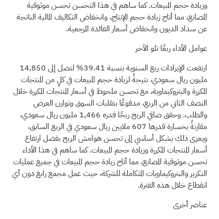
وزيادة حجم المبيعات. كما ساهم في هذا التحسن تحسن موثوقية
المصانع، مما أتاح زيادة حجم الإنتاج، وانخفاض التكاليف المالية الناتجة
عن سداد الديون وانخفاض أسعار الفائدة المرجعية.
عوامل الأداء ربعًا تلو الآخر
ارتفعت الإيرادات ربع السنوية بنسبة 39.41% لتصل إلى 14,850
مليون ريال سعودي، نتيجةً لزيادة حجم المبيعات في كلٍ من المنتجات
المكررة والبتروكيماوية، مع تحسن ملحوظ في أسعار المنتجات المكررة خلال
النصف الثاني من الربع، مدفوعًا بتقلبات السوق وتوازن العرض
والطلب. وحقق صافي الربح ربحًا قدره 1,466 مليون ريال سعودي،
مقارنةً بخسارة قدرها 607 ملايين ريال سعودي في الربع السابق،
ويعزى ذلك بشكل أساسي إلى تحسن هوامش الربح بفضل ارتفاع
أسعار المنتجات المكررة وزيادة حجم المبيعات. كما ساهم في هذا الأداء
تحسن موثوقية المصانع، مما أتاح زيادة حجم المبيعات في جميع عمليات
التكرير والبتروكيماويات المتكاملة للشركة، حيث عمل مجمع رابغ دون أي
انقطاع خلال هذه الفترة.
عناصر أخرى