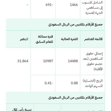
الشامل المنسوب
-610
-
-691
1466
إلى مساهمي
الجهة المصدرة
جميع الأرقام بالملايين من الريال السعودي
فترة مماثلة
قائمة العناصر
الفترة الحالية
٪يتغير
للعام السابق
إجمالي حقوق
المساهمين (بعد
31.864
10987
14488
خصم حقوق
الأقلية)
الربح (الخسارة)
-0.41
0.88
للسهم الواحد
جميع الأرقام بالملايين من الريال السعودي
نسبة رأس المال