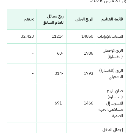
في 31 مارس 2026.
ربع مماثل
قائمة العناصر
الربع الحالي
٪يتغير
الر
للعام السابق
المبيعات/الإيرادات
14850
11214
32.423
52
الربح الإجمالي
58
-
-60
1986
(الخسارة)
الربح (الخسارة)
-131
-
-314
1793
التشغيلي
صافي الربح
(الخسارة)
المنسوب إلى
1466
-691
-
-607
مساهمي الجهة
المصدرة
إجمالي الدخل