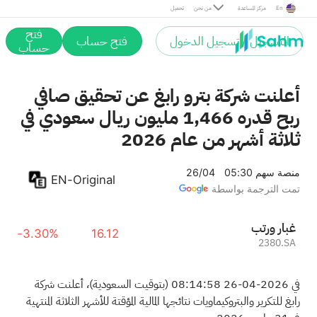
En
مركز المساعدة
من نحن
تحميل
فتح
التسجيل / تسجيل الدخول
فتح حساب
حساب
أعلنت شركة بترو رابغ عن تحقيق صافي
ربح قدره 1,466 مليون ريال سعودي في
ثلاثة أشهر من عام 2026
منصة سهم
05:30 26/04
EN-Original
تمت الترجمة بواسطة
بترو رابغ
-3.30%
16.12
2380.SA
في 2026-04-26 08:14:58 (بتوقيت السعودية)، أعلنت شركة
رابغ للتكرير والبتروكيماويات نتائجها المالية المؤقتة للأشهر الثلاثة المنتهية