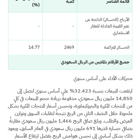
قائمة العناصر
كمية
(%)
الأرباح (الخسائر) الناتجة عن
تغير القيمة العادلة للعقار
-
-
الاستثماري
الخسائر المتراكمة
2469
14.77
جميع الأرقام بالملايين من الريال السعودي
محركات الأداء على أساس سنوي
ارتفعت المبيعات بنسبة 32.423% على أساس سنوي لتصل إلى
14,850 مليون ريال سعودي، مدفوعةً بزيادة حجم المبيعات في كلٍ
من المنتجات المكررة والبتروكيماوية، وتحسن أسعار المنتجات المكررة بشكل
ملحوظ خلال النصف الثاني من الربع نتيجةً لتقلبات السوق وتوازن
العرض والطلب. وبلغ صافي الربح 1,466 مليون ريال سعودي مقارنةً
بصافي خسارة قدرها 691 مليون ريال سعودي في العام السابق، ويعود
ذلك بشكل أساسي إلى تحسن هوامش الربح بفضل ارتفاع الأسعار