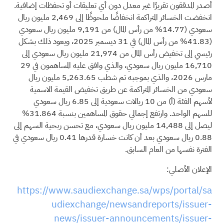
أصدر المدققون تقريرًا غير معدل دون أي تعليقات أو تحفظات إضافية.
انخفضت الخسائر المتراكمة انخفاضًا ملحوظًا إلى 2,469 مليون ريال
سعودي (14.77% من رأس المال) من 9,191 مليون ريال سعودي
(41.83% من رأس المال) في 31 ديسمبر 2025، ويعود ذلك بشكل
رئيسي إلى تخفيض رأس المال من 21,974 مليون ريال سعودي إلى
16,710 مليون ريال سعودي، والذي وافق عليه المساهمون في 29
مارس 2026، والذي بموجبه تم شطب 5,263.65 مليون ريال
سعودي من الخسائر المتراكمة عن طريق تخفيض القيمة الاسمية
لأسهم الفئة (أ) من 10 ريالات سعودية إلى 6.85 ريال سعودي
للسهم الواحد. وارتفع إجمالي حقوق المساهمين بنسبة 31.864%
ليصل إلى 14,488 مليون ريال سعودي، مع تحسن ربحية السهم إلى
0.88 ريال سعودي بعد أن كانت خسارة قدرها 0.41 ريال سعودي في
الفترة نفسها من العام السابق.
الإعلان الأصلي:
https://www.saudiexchange.sa/wps/portal/sa
udiexchange/newsandreports/issuer-
news/issuer-announcements/issuer-