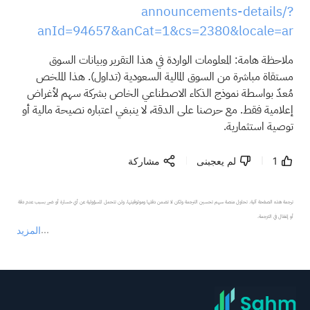
announcements-details/?
anId=94657&anCat=1&cs=2380&locale=ar
ملاحظة هامة: المعلومات الواردة في هذا التقرير وبيانات السوق
مستقاة مباشرة من السوق المالية السعودية (تداول). هذا الملخص
مُعدّ بواسطة نموذج الذكاء الاصطناعي الخاص بشركة سهم لأغراض
إعلامية فقط. مع حرصنا على الدقة، لا ينبغي اعتباره نصيحة مالية أو
توصية استثمارية.
1
لم يعجبنى
مشاركة
ترجمة هذه الصفحة آلية. تحاول منصة سهم تحسين الترجمة ولكن لا تضمن دقتها وموثوقيتها، ولن تتحمل المسؤولية عن أي خسارة أو ضرر بسبب عدم دقة 
المزيد
يمثل المحتوى أعلاه المسؤولية الشخصية للمؤلف وآرائه فقط، ولا يمثل أي مسؤولية لمنصة سهم، ولا يمكن لمنصة سهم تأكيد صحة ودقة ومصداقية المحتوى 
عند الضرورة، يرجى استشارة مستشار استثمار محترف. لا تقدم منصة سهم أي مشورة استثمارية، ولا تقدم أي التزامات أو ضمانات.