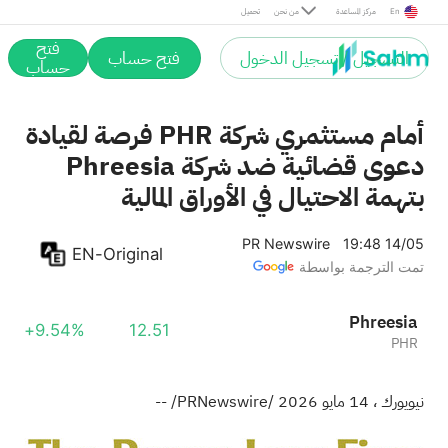
En
مركز المساعدة
من نحن
تحميل
فتح
التسجيل / تسجيل الدخول
فتح حساب
حساب
أمام مستثمري شركة PHR فرصة لقيادة
دعوى قضائية ضد شركة Phreesia
بتهمة الاحتيال في الأوراق المالية
PR Newswire
19:48 14/05
EN-Original
تمت الترجمة بواسطة
Phreesia
+9.54%
12.51
PHR
نيويورك
،
14 مايو 2026
/PRNewswire/ --