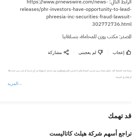
الرابط التالي:
https://www.prnewswire.com/news-
releases/phr-investors-have-opportunity-to-lead-
phreesia-inc-securities-fraud-lawsuit-
302772736.html
المصدر: مكتب روزن للمحاماة، بنسلفانيا
إعجاب
لم يعجبنى
مشاركة
ترجمة هذه الصفحة آلية. تحاول منصة سهم تحسين الترجمة ولكن لا تضمن دقتها وموثوقيتها، ولن تتحمل المسؤولية عن أي خسارة أو ضرر بسبب عدم دقة 
المزيد
يمثل المحتوى أعلاه المسؤولية الشخصية للمؤلف وآرائه فقط، ولا يمثل أي مسؤولية لمنصة سهم، ولا يمكن لمنصة سهم تأكيد صحة ودقة ومصداقية المحتوى 
قد تهمك
عند الضرورة، يرجى استشارة مستشار استثمار محترف. لا تقدم منصة سهم أي مشورة استثمارية، ولا تقدم أي التزامات أو ضمانات.
تراجع أسهم شركة هيلث كاتاليست