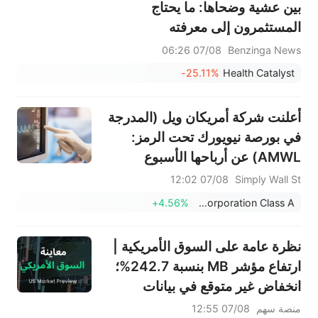
بين عشية وضحاها: ما يحتاج
المستثمرون إلى معرفته
07/08 06:26
Benzinga News
-25.11%
Health Catalyst
أعلنت شركة أمريكان ويل (المدرجة
في بورصة نيويورك تحت الرمز:
AMWL) عن أرباحها الأسبوع
الماضي، ورفع المحللون السعر
07/08 12:02
Simply Wall St
المستهدف للسهم إلى 11.90 دولارًا
+4.56%
American Well Corporation Class A
أمريكيًا.
نظرة عامة على السوق الأمريكية |
ارتفاع مؤشر MB بنسبة 242.7%؛
انخفاض غير متوقع في بيانات
الوظائف غير الزراعية الأمريكية
منصة سهم
07/08 12:55