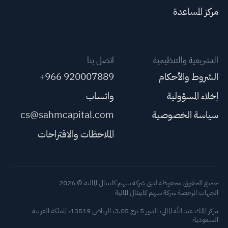
مركز المساعدة
التشريعية والتنظيمية
اتصل بنا
الشروط والأحكام
+966 920007889
إخلاء المسؤولية
واتساب
سياسة الخصوصية
cs@sahmcapital.com
الملاحظات والاقتراحات
جميع الحقوق محفوظة لدى شركة سهم كابيتال المالية © 2026
الجهات المرخصة شركة سهم كابيتال المالية
مركز الملك عبد الله المالي، الدور 5 برج 3.05، الرياض 13519، المملكة العربية
السعودية