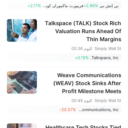
لشهر يوليو بمقدار 23 ألفًا، وهو أول
بي إتش بي
+2.86%
فريبورت ماكموران كوبر آند غولد
+2.11%
انخفاض منذ فبراير؛ شركة SK
Hynix تستثمر 38.3 مليار دولار
Talkspace (TALK) Stock Rich
للتوسع
Valuation Runs Ahead Of
Thin Margins
Simply Wall St
اليوم 00:36
+0.19%
Talkspace, Inc.
Weave Communications
(WEAV) Stock Sinks After
Profit Milestone Meets
Guidance Cut
Simply Wall St
اليوم 00:49
-20.57%
Weave Communications, Inc.
Healthcare Tech Stocks Tied