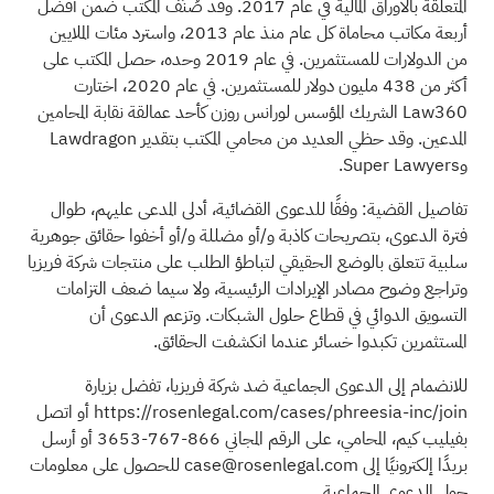
المتعلقة بالأوراق المالية في عام 2017. وقد صُنِّف المكتب ضمن أفضل
أربعة مكاتب محاماة كل عام منذ عام 2013، واسترد مئات الملايين
من الدولارات للمستثمرين. في عام 2019 وحده، حصل المكتب على
أكثر من 438 مليون دولار للمستثمرين. في عام 2020، اختارت
Law360 الشريك المؤسس لورانس روزن كأحد عمالقة نقابة المحامين
المدعين. وقد حظي العديد من محامي المكتب بتقدير Lawdragon
وSuper Lawyers.
تفاصيل القضية: وفقًا للدعوى القضائية، أدلى المدعى عليهم، طوال
فترة الدعوى، بتصريحات كاذبة و/أو مضللة و/أو أخفوا حقائق جوهرية
سلبية تتعلق بالوضع الحقيقي لتباطؤ الطلب على منتجات شركة فريزيا
وتراجع وضوح مصادر الإيرادات الرئيسية، ولا سيما ضعف التزامات
التسويق الدوائي في قطاع حلول الشبكات. وتزعم الدعوى أن
المستثمرين تكبدوا خسائر عندما انكشفت الحقائق.
للانضمام إلى الدعوى الجماعية ضد شركة فريزيا، تفضل بزيارة
https://rosenlegal.com/cases/phreesia-inc/join
أو اتصل
بفيليب كيم، المحامي، على الرقم المجاني 866-767-3653 أو أرسل
بريدًا إلكترونيًا إلى
case@rosenlegal.com
للحصول على معلومات
حول الدعوى الجماعية.