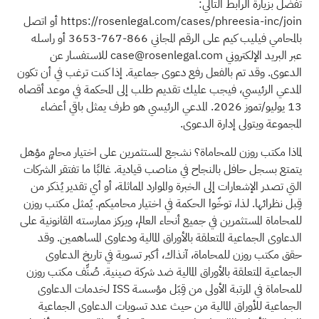
تفضل بزيارة الرابط التالي:
https://rosenlegal.com/cases/phreesia-inc/join
أو اتصل
بالمحامي فيليب كيم على الرقم المجاني 866-767-3653 أو راسله
عبر البريد الإلكتروني
case@rosenlegal.com
للاستفسار عن
الدعوى. وقد تم بالفعل رفع دعوى جماعية. إذا كنت ترغب في أن تكون
المدعي الرئيسي، فيجب عليك تقديم طلب إلى المحكمة في موعد أقصاه
13 يوليو/تموز 2026. المدعي الرئيسي هو طرف يمثل باقي أعضاء
المجموعة ويتولى إدارة الدعوى.
لماذا مكتب روزن للمحاماة؟ نشجع المستثمرين على اختيار محامٍ مؤهل
يتمتع بسجل حافل بالنجاح في مناصب قيادية. غالبًا ما تفتقر الشركات
التي تصدر الإشعارات إلى الخبرة والموارد المماثلة، أو أي تقدير يُذكر من
قِبل نظرائها. لذا، توخّوا الحكمة في اختيار محاميكم. يُمثل مكتب روزن
للمحاماة المستثمرين في جميع أنحاء العالم، ويركز ممارسته القانونية على
الدعاوى الجماعية المتعلقة بالأوراق المالية ودعاوى المساهمين. وقد
حقق مكتب روزن للمحاماة، آنذاك، أكبر تسوية في تاريخ الدعاوى
الجماعية المتعلقة بالأوراق المالية ضد شركة صينية. صُنِّف مكتب روزن
للمحاماة في المرتبة الأولى من قِبَل مؤسسة ISS لخدمات الدعاوى
الجماعية للأوراق المالية من حيث عدد تسويات الدعاوى الجماعية