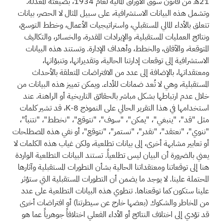
21هـ من قانون سوق الأوراق المالية لعام 1934، بصيغته المعدلة.
وتشمل هذه البيانات الاستشرافية، على سبيل المثال لا الحصر، بيانات
تتعلق بالأداء المالي المستقبلي، واستراتيجيات الأعمال، وخطط التوسع،
ونتائج العمليات المستقبلية، والإيرادات المقدرة، والخسائر، والتكاليف
المتوقعة، والآفاق، والخطط، وأهداف الإدارة. وتستند هذه البيانات
الاستشرافية إلى توقعات إدارتنا الحالية، وتقديراتها، وتنبؤاتها،
ومعتقداتها، بالإضافة إلى عدد من الافتراضات المتعلقة بالأحداث
المستقبلية، وهي لا تُعد ضمانات للأداء. ويمكن تمييز هذه البيانات من
خلال عدم ارتباطها بشكل مباشر بالحقائق التاريخية أو الراهنة. عند
استخدامها في هذا التقرير الحالي على النموذج 8-K، قد تشير كلمات
مثل "قد"، "ينبغي"، "يمكن"، "سوف"، "نتوقع"، "نخطط"، "نتنبأ"،
"ننوي"، "نعتقد"، "نقدر"، "نستمر"، "نتوقع"، أو نفي هذه المصطلحات
أو تعابير مشابهة أخرى، إلى بيانات تطلعية، ولكن غياب هذه الكلمات لا
يعني بالضرورة أن البيان ليس تطلعياً. تستند البيانات التطلعية الواردة
هنا إلى توقعاتنا ومعتقداتنا الحالية بشأن التطورات المستقبلية وآثارها
المحتملة علينا. لا يوجد ما يضمن أن التطورات المستقبلية التي ستؤثر
علينا ستكون كما توقعناها. تنطوي هذه البيانات التطلعية على عدد
من المخاطر والشكوك (بعضها خارج عن سيطرتنا) أو افتراضات أخرى
قد تؤدي إلى اختلاف النتائج أو الأداء الفعلي اختلافاً جوهرياً عما هو