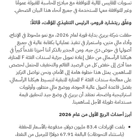
تسويات المقاييس المالية المتوافقة مع مبادئ المحاسبة المقبولة عمومًا
وغير المتوافقة معها المستخدمة في جميع أنحاء هذا البيان الصحفي.
وعلّق ريتشارد فرومر، الرئيس التنفيذي المؤقت، قائلاً:
حققت شركة بريري بداية قوية لعام 2026، مع نمو ملحوظ في الإنتاج،
وأداء مالي متين، واستمرار في تنفيذ عملياتها بكفاءة عالية في جميع
أصولها في حوض دي جيه. ومن الجدير بالذكر أننا أحرزنا تقدماً كبيراً في
هيكلنا الرأسمالي من خلال إعادة تمويل جزئية لسندات الفئة F الممتازة،
مما أدى إلى خفض كل من الرصيد القائم والتخفيف المحتمل لحصص
المساهمين. يمثل هذا خطوة هامة إلى الأمام، ونحن نواصل التركيز
على معالجة سندات الفئة F الممتازة المتبقية لتبسيط هيكلنا الرأسمالي.
بفضل قاعدة أصول عالية الجودة، ووضع مالي متطور، وأولويات
استراتيجية واضحة، نعتقد أن بريري في وضع جيد لتحقيق قيمة
مستدامة طويلة الأجل لمساهمينا.
أبرز أحداث الربع الأول من عام 2026
بلغت الإيرادات 83.4 مليون دولار، مدفوعة بالأسعار المحققة
(باستثناء التحوطات) البالغة 67.91 دولارًا للبرميل من النفط،