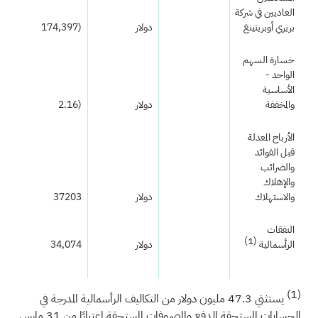
العاديين في شركة
بريري أوبريتينغ
دولار
(174,397
)
خسارة السهم
الواحد -
الأساسية
والمخففة
دولار
(2.16
)
الأرباح المعدلة
قبل الفوائد
والضرائب
والإهلاك
والاستهلاك
دولار
37203
النفقات
(1)
الرأسمالية
دولار
34,074
(1)
يستثني 47.3 مليون دولار من التكاليف الرأسمالية المدرجة في
الحسابات المستحقة الدفع والمصروفات المستحقة اعتبارًا من 31 مارس