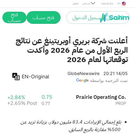
Post
En
مركز المساعدة
من نحن
تحميل
فتح
التسجيل / تسجيل الدخول
فتح حساب
حساب
أعلنت شركة بريري أوبريتينغ عن نتائج
الربع الأول من عام 2026 وأكدت
توقعاتها لعام 2026
GlobeNewswire
20:21 14/05
EN-Original
تمت الترجمة بواسطة
Prairie Operating Co.
0.75
+2.84%
+2.65%
Post
0.77
PROP
بلغ إجمالي الإيرادات 83.4 مليون دولار، بزيادة تزيد عن
500% مقارنة بالربع السابق.