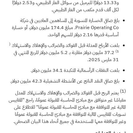
و13.33 دولارًا للبرميل من سوائل الغاز الطبيعي، و2.53 دولارًا
لكل ألف قدم مكعب من الغاز الطبيعي.
بلغ صافي الخسارة المنسوبة إلى المساهمين العاديين في شركة
Prairie Operating Co. مبلغ 174.4 مليون دولار، أو خسارة
أساسية قدرها 2.16 دولار للسهم الواحد.
(
بلغت الأرباح المعدلة قبل الفوائد والضرائب والإهلاك والاستهلاك
1)
37.2 مليون دولار مقارنة بـ 5.2 مليون دولار للربع المنتهي في
31 مارس 2025.
بلغت النفقات الرأسمالية المتكبدة 34.1 مليون دولار.
بلغ صافي النقد الناتج عن الأنشطة التشغيلية 42.3 مليون دولار.
(1)
يعتبر الربح قبل الفوائد والضرائب والإهلاك والاستهلاك المعدل
مقياسًا غير متوافق مع مبادئ المحاسبة المقبولة عمومًا، راجع "المقاييس
المالية غير المتوافقة مع مبادئ المحاسبة المقبولة عمومًا" للاطلاع على
تسويات المقاييس المالية المتوافقة مع مبادئ المحاسبة المقبولة عمومًا
وغير المتوافقة معها المستخدمة في جميع أنحاء هذا البيان الصحفي.