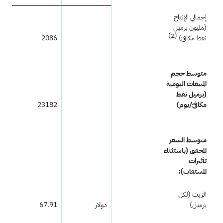
إجمالي الإنتاج
(مليون برميل
(2)
نفط مكافئ)
2086
متوسط حجم
المبيعات اليومية
(برميل نفط
مكافئ/يوم)
23182
متوسط السعر
المحقق (باستثناء
تأثيرات
المشتقات):
الزيت (لكل
برميل)
دولار
67.91