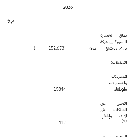
2026
(بالآلاف)
صافي الخسارة
المنسوبة إلى شركة
براري أوبريتينغ.
دولار
(152,673
)
التعديلات:
الاستهلاك،
والاستنزاف،
والإطفاء
15844
التخلي عن
الممتلكات غير
المثبتة وإتلافها
(1)
412
التعويضات غير