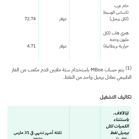
خام غرب
تكساس الوسيط
(لكل برميل)
دولار
72.74
هنري هاب (لكل
مليون وحدة
حرارية بريطانية)
دولار
4.71
(1)
يتم حساب MBoe باستخدام ستة ملايين قدم مكعب من الغاز
الطبيعي تعادل برميل واحد من النفط.
تكاليف التشغيل
(بالآلاف،
باستثناء
الكميات لكل
ثلاثة أشهر تنتهي في 31 مارس
برميل نفط
مكافئ)