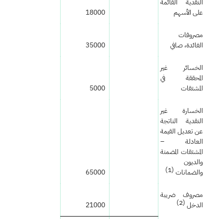
النقدية القائمة
على الأسهم
18000
مصروفات
الفائدة، صافي
35000
الخسائر غير
المحققة في
المشتقات
5000
الخسارة غير
النقدية الناتجة
عن تعديل القيمة
العادلة –
المشتقات المضمنة
والديون
(1)
والضمانات
65000
مصروف ضريبة
(2)
الدخل
21000