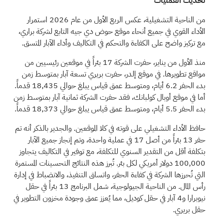
تحديث العمليات
من الناحية التشغيلية، عكس الربع الأول من عام 2026 استمرار
الأداء القوي في جميع أنحاء موقع حوض دي جيه التابع لشركة براري،
مع تركيز واضح على الكفاءة والتحكم في التكاليف وأداء الآبار المتسق.
منذ الأول من يناير، حفرت الشركة 17 بئراً في موقعين رئيسيين من
مواقع تطويرها. في موقع إلدر، حفرت بريري تسعة آبار بمتوسط زمن
بدء الحفر 6.2 أيام، ومتوسط عمق قياس يبلغ حوالي 18,435 قدماً.
أما في موقع أوبال كولبانك، فقد حفرت الشركة ثمانية آبار بمتوسط زمن
بدء الحفر 5.5 أيام، ومتوسط عمق قياس يبلغ حوالي 18,373 قدماً.
حافظ الأداء التشغيلي على قوته في كلا الموقعين. والجدير بالذكر أنه تم
حفر 13 بئراً من أصل 17 في عملية واحدة، وتم إنجاز جميع الآبار
بتكلفة أقل من التقدير السنوي للتكلفة، مع توفير في التكاليف يتجاوز
100,000 دولار أمريكي لكل بئر. تُبرز هذه النتائج التحسينات المستمرة
التي تُحرزها الشركة في كفاءة الحفر، واتساق التنفيذ، والانضباط في إدارة
رأس المال. من الناحية الجيولوجية، شمل البرنامج 13 بئراً في حقل
نيوبرارا و4 آبار في حقل كوديل، مما يُعزز عمق وجودة مخزون التطوير في
حقل بريري.