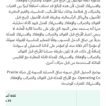
المذكورة أعلاه للوصول إلى الربح قبل الفوائد والضرائب والإهلاك
والاستهلاك المعدل، لأن هذه المبالغ قد تختلف اختلافًا كبيرًا بين الفترات
والشركات في قطاعنا، وذلك تبعًا للأساليب المحاسبية، والقيم الدفترية
للأصول، والهياكل الرأسمالية، وطريقة اقتناء الأصول. للربح قبل
الفوائد والضرائب والإهلاك والاستهلاك المعدل قيود كأداة تحليلية،
منها أنه يستبعد بعض البنود التي تؤثر على نتائجنا المالية المُعلنة. لا
ينبغي اعتبار الأرباح قبل الفوائد والضرائب والإهلاك والاستهلاك المعدلة
بديلاً عن صافي الدخل المحسوب وفقًا للمعايير المحاسبية المقبولة عمومًا،
أو مؤشرًا أكثر دلالة منه، أو كمؤشر على أدائنا التشغيلي أو سيولتنا.
إضافةً إلى ذلك، قد لا تكون طريقة حسابنا للأرباح قبل الفوائد
والضرائب والإهلاك والاستهلاك المعدلة قابلة للمقارنة مع المقاييس
المماثلة المستخدمة من قبل شركات أخرى.
يوضح الجدول التالي تسوية صافي الخسارة المنسوبة إلى شركة Prairie
Operating Co. مع الأرباح المعدلة قبل الفوائد والضرائب والإهلاك
والاستهلاك للفترات الموضحة:
ثلاثة أشهر ا
31 مارس