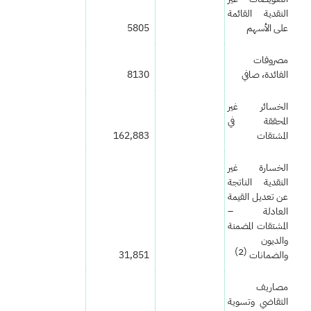
النقدية القائمة
على الأسهم
5805
مصروفات
الفائدة، صافي
8130
الخسائر غير
المحققة في
المشتقات
162,883
الخسارة غير
النقدية الناتجة
عن تعديل القيمة
العادلة –
المشتقات المضمنة
والديون
(2)
والضمانات
31,851
مصاريف
التقاضي وتسوية