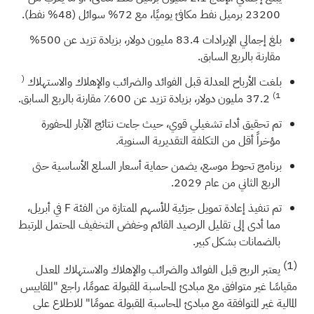
23200 برميل نفط مكافئ يوميًا، مع 72% سوائل (48% نفط).
بلغ إجمالي الإيرادات 83.4 مليون دولار، بزيادة تزيد عن 500%
مقارنة بالربع السابق.
(
بلغت الأرباح المعدلة قبل الفوائد والضرائب والإهلاك والاستهلاك
1)
37.2 مليون دولار، بزيادة تزيد عن 600٪ مقارنة بالربع السابق.
تم تحقيق أداء تشغيلي قوي، حيث جاءت نتائج الآبار المحفورة
مؤخراً أقل من التكلفة التقديرية السنوية.
برنامج تحوط موسع، يضمن حماية أسعار السلع الأساسية حتى
الربع الثاني من عام 2029.
تم تنفيذ إعادة تمويل جزئية للأسهم الممتازة من الفئة F في أبريل،
مما أدى إلى تقليل الرصيد القائم وخفض التخفيف المحتمل المرتبط
بالضمانات بشكل كبير.
(1)
يعتبر الربح قبل الفوائد والضرائب والإهلاك والاستهلاك المعدل
مقياسًا غير متوافق مع مبادئ المحاسبة المقبولة عمومًا، راجع "المقاييس
المالية غير المتوافقة مع مبادئ المحاسبة المقبولة عمومًا" للاطلاع على