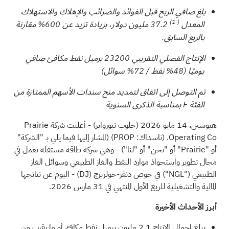
بلغ صافي الربح قبل الفوائد والضرائب والإهلاك والاستهلاك
1)
(
المعدل
37.2 مليون دولار، بزيادة تزيد عن 600% مقارنة
بالربع السابق.
الإنتاج الفصلي التقريبي 23200 برميل نفط مكافئ صافي
يوميًا (48% نفط / 72% سوائل)
تم التوصل إلى اتفاق لتمديد منح سندات الأسهم الممتازة من
الفئة F بمناسبة الذكرى السنوية
هيوستن، 14 مايو 2026 (جلوب نيوزواير) - أعلنت شركة Prairie
Operating Co. (ناسداك: PROP) (المشار إليها فيما يلي بـ "الشركة"
أو "Prairie" أو "نحن" أو "لنا") - وهي شركة طاقة مستقلة تعمل في
مجال تطوير واستحواذ موارد النفط والغاز الطبيعي وسوائل الغاز
الطبيعي ("NGL") في حوض دنفر-جولزبرج
(DJ)
- اليوم عن نتائجها
المالية والتشغيلية للربع الأول المنتهي في 31 مارس 2026.
أبرز الأحداث الأخيرة
يبلغ إجمالي الإنتاج 2.1 مليون برميل نفط مكافئ، أو ما يقرب من