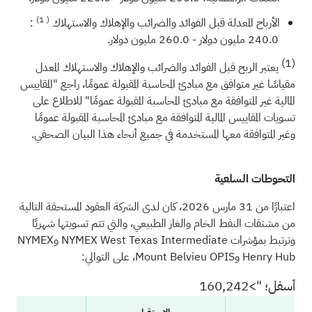
1)
(
الأرباح المعدلة قبل الفوائد والضرائب والإهلاك والاستهلاك
:
240.0 مليون دولار - 260.0 مليون دولار.
(1)
يعتبر الربح قبل الفوائد والضرائب والإهلاك والاستهلاك المعدل
مقياسًا غير متوافق مع مبادئ المحاسبة المقبولة عمومًا، راجع "المقاييس
المالية غير المتوافقة مع مبادئ المحاسبة المقبولة عمومًا" للاطلاع على
تسويات المقاييس المالية المتوافقة مع مبادئ المحاسبة المقبولة عمومًا
وغير المتوافقة معها المستخدمة في جميع أنحاء هذا البيان الصحفي.
التحوطات السلعية
اعتبارًا من 31 مارس 2026، كان لدى الشركة العقود المستحقة التالية
من مشتقات النفط الخام والغاز الطبيعي، والتي تتم تسويتها شهريًا
وترتبط بمؤشرات NYMEX West Texas Intermediate وNYMEX
Henry Hub وMount Belvieu OPIS، على التوالي:
أسفل؛ ">160,242