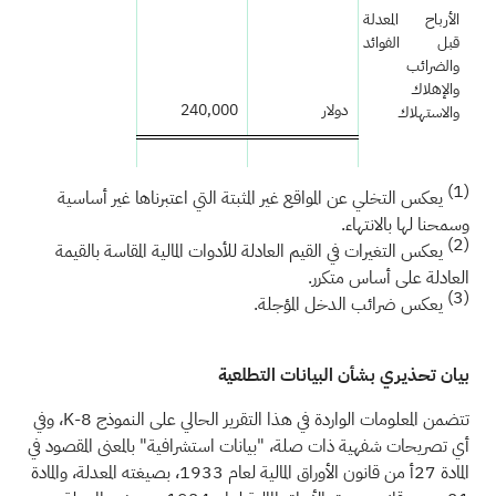
الأرباح المعدلة
قبل الفوائد
والضرائب
والإهلاك
دولار
240,000
والاستهلاك
(1)
يعكس التخلي عن المواقع غير المثبتة التي اعتبرناها غير أساسية
وسمحنا لها بالانتهاء.
(2)
يعكس التغيرات في القيم العادلة للأدوات المالية المقاسة بالقيمة
العادلة على أساس متكرر.
(3)
يعكس ضرائب الدخل المؤجلة.
بيان تحذيري بشأن البيانات التطلعية
تتضمن المعلومات الواردة في هذا التقرير الحالي على النموذج 8-K، وفي
أي تصريحات شفهية ذات صلة، "بيانات استشرافية" بالمعنى المقصود في
المادة 27أ من قانون الأوراق المالية لعام 1933، بصيغته المعدلة، والمادة