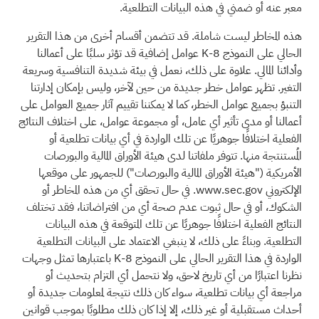
معبر عنه أو ضمني في هذه البيانات التطلعية.
هذه المخاطر ليست شاملة. قد تتضمن أقسام أخرى من هذا التقرير
الحالي على النموذج 8-K عوامل إضافية قد تؤثر سلبًا على أعمالنا
وأدائنا المالي. علاوة على ذلك، نعمل في بيئة شديدة التنافسية وسريعة
التغير. تظهر عوامل خطر جديدة من حين لآخر، وليس بإمكان إدارتنا
التنبؤ بجميع عوامل الخطر، كما لا يمكننا تقييم آثار جميع العوامل على
أعمالنا أو مدى تأثير أي عامل، أو مجموعة عوامل، على اختلاف النتائج
الفعلية اختلافًا جوهريًا عن تلك الواردة في أي بيانات تطلعية أو
المُستنتجة منها. تتوفر ملفاتنا لدى هيئة الأوراق المالية والبورصات
الأمريكية ("هيئة الأوراق المالية والبورصات") للجمهور على موقعها
الإلكتروني www.sec.gov. في حال تحقق أي من هذه المخاطر أو
الشكوك، أو في حال ثبوت عدم صحة أي من افتراضاتنا، فقد تختلف
النتائج الفعلية اختلافًا جوهريًا عن تلك المتوقعة في هذه البيانات
التطلعية. وبناءً على ذلك، لا ينبغي الاعتماد على البيانات التطلعية
الواردة في هذا التقرير الحالي على النموذج 8-K باعتبارها تمثل وجهات
نظرنا اعتبارًا من أي تاريخ لاحق، ولا نتحمل أي التزام بتحديث أو
مراجعة أي بيانات تطلعية، سواء كان ذلك نتيجة لمعلومات جديدة أو
أحداث مستقبلية أو غير ذلك، إلا إذا كان ذلك مطلوبًا بموجب قوانين