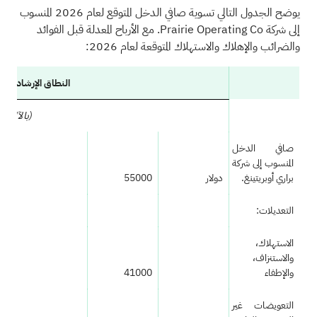
يوضح الجدول التالي تسوية صافي الدخل المتوقع لعام 2026 المنسوب
إلى شركة Prairie Operating Co. مع الأرباح المعدلة قبل الفوائد
والضرائب والإهلاك والاستهلاك المتوقعة لعام 2026:
النطاق الإرشادي للعام 
(بالآلاف)
صافي الدخل
المنسوب إلى شركة
براري أوبريتينغ.
دولار
55000
التعديلات:
الاستهلاك،
والاستنزاف،
والإطفاء
41000
التعويضات غير